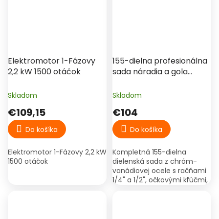
Elektromotor 1-Fázovy
155-dielna profesionálna
2,2 kW 1500 otáčok
sada náradia a gola
kľúčov CR-V v kufri
Skladom
Skladom
€109,15
€104
Do košíka
Do košíka
Elektromotor 1-Fázovy 2,2 kW
Kompletná 155-dielna
1500 otáčok
dielenská sada z chróm-
vanádiovej ocele s račňami
1/4" a 1/2", očkovými kľúčmi,
kliešťami, skrutkovačmi,
kladivom a príslušenstvom
pre autoservis, montáže a...