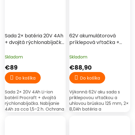
Sada 2× batéria 20V 4Ah
62V akumulátorová
+ dvojitá rýchlonabíjačka
príklepová vŕtačka +
– Procraft 20/4 Turbo
uhlová brúska 125 mm, 2×
8,0Ah batéria, kufor –
Skladom
Skladom
Hitman HT/BBS-6252iMax
€89
€88,90
Do košíka
Do košíka
Sada 2× 20V 4Ah Li-ion
Výkonná 62V aku sada s
batérií Procraft + dvojitá
príklepovou vŕtačkou a
rýchlonabíjačka. Nabíjanie
uhlovou brúskou 125 mm, 2×
4Ah za cca 1,5–2 h. Ochrana
8,0Ah batéria a
proti prehriatiu a vybitiu. & ;
rýchlonabíjačka. Ideálna na
vŕtanie, skrutkovanie, rezanie
aj brúsenie kovu a muriva.