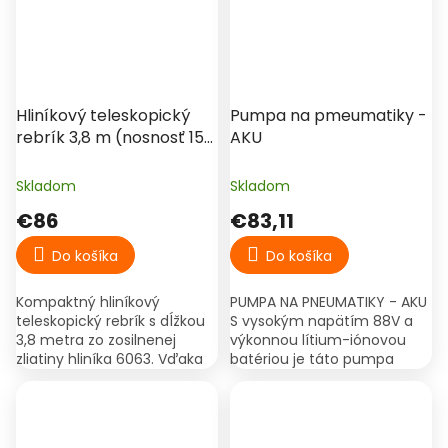
€114,90
–25 %
Hliníkový teleskopický
Pumpa na pmeumatiky -
rebrík 3,8 m (nosnosť 150
AKU
kg)
Skladom
Skladom
€86
€83,11
Do košíka
Do košíka
Kompaktný hliníkový
PUMPA NA PNEUMATIKY - AKU
teleskopický rebrík s dĺžkou
S vysokým napätím 88V a
3,8 metra zo zosilnenej
výkonnou lítium-iónovou
zliatiny hliníka 6063. Vďaka
batériou je táto pumpa
nízkej váhe a malým
schopná rýchlo a efektívne
rozmerom po zložení je
nafúknuť pneumatiky, čím
ideálny na domáce práce,...
šetrí váš čas a námahu....