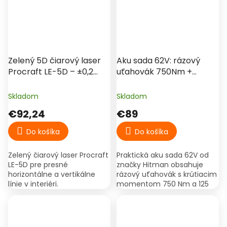
Zelený 5D čiarový laser
Aku sada 62V: rázový
Procraft LE-5D – ±0,2
uťahovák 750Nm +
mm/m, dosah 50 m
uhlová brúska 125mm –
Hitman
Skladom
Skladom
€92,24
€89
Do košíka
Do košíka
Zelený čiarový laser Procraft
Praktická aku sada 62V od
LE-5D pre presné
značky Hitman obsahuje
horizontálne a vertikálne
rázový uťahovák s krútiacim
línie v interiéri.
momentom 750 Nm a 125
Samonivelizácia ±3°, vysoká
mm uhlovú brúsku. V balení
presnosť a dobrá viditeľnosť
nájdete aj dve batérie,
aj pri dennom svetle.
nabíjačku a prenosný kufrík.