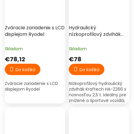
Zváracie zariadenie s LCD
Hydraulický
displejom Ryodel
nízkoprofilový zdvihák
Kraftech HA-2266 – 2,5 t
(90–340 mm)
Skladom
Skladom
€78,12
€78
Do košíka
Do košíka
Zváracie zariadenie s LCD
Nízkoprofilový hydraulický
displejom Ryodel
zdvihák Kraftech HA-2266 s
nosnosťou 2,5 t. Ideálny pre
znížené a športové vozidlá,
manuálne ovládanie, pevná
oceľová konštrukcia.