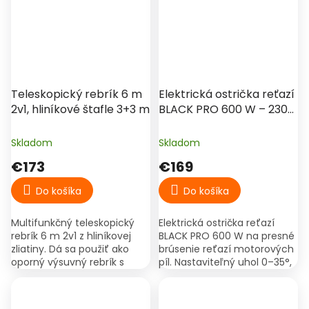
Teleskopický rebrík 6 m
Elektrická ostrička reťazí
2v1, hliníkové štafle 3+3 m
BLACK PRO 600 W – 230
V, 3000 ot./min
Skladom
Skladom
€173
€169
Do košíka
Do košíka
Multifunkčný teleskopický
Elektrická ostrička reťazí
rebrík 6 m 2v1 z hliníkovej
BLACK PRO 600 W na presné
zliatiny. Dá sa použiť ako
brúsenie reťazí motorových
oporný výsuvný rebrík s
píl. Nastaviteľný uhol 0–35°,
dĺžkou až 6 m alebo ako
2 brúsne kotúče v balení.
samostatne stojace štafle
3+3 m v tvare A....