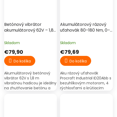
€119,90
–33 %
Betónový vibrátor
Akumulátorový rázový
akumulátorový 62V – 1,8
uťahovák 80–180 Nm, 0–3
m hadica, 2 batérie,
800 ot./min, 1/4" –
kufrík
Procraft Industrial
Skladom
Skladom
ID20Abb (bez batérie)
€79,90
€79,69
Do košíka
Do košíka
Akumulátorový betónový
Aku rázový uťahovák
vibrátor 62V s 1,8 m
Procraft Industrial ID20Abb s
vibračnou hadicou je ideálny
bezuhlíkovým motorom, 4
na zhutňovanie betónu a
rýchlosťami a krútiacim
odstraňovanie vzduchových
momentom do 180 Nm.
bublín z betónovej zmesi. V
Profesionálne náradie,
balení nájdete 2 batérie,...
dodávané bez batérie a
nabíjačky.