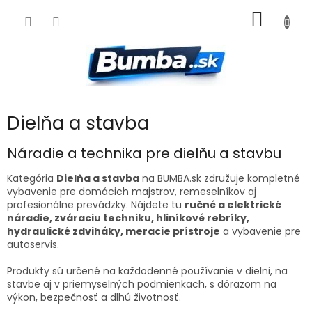
Prejsť
NÁKU
na
obsah
KOŠÍK
Dielňa a stavba
Náradie a technika pre dielňu a stavbu
Kategória
Dielňa a stavba
na BUMBA.sk združuje kompletné
vybavenie pre domácich majstrov, remeselníkov aj
profesionálne prevádzky. Nájdete tu
ručné a elektrické
náradie, zváraciu techniku, hliníkové rebríky,
hydraulické zdviháky, meracie prístroje
a vybavenie pre
autoservis.
Produkty sú určené na každodenné používanie v dielni, na
stavbe aj v priemyselných podmienkach, s dôrazom na
výkon, bezpečnosť a dlhú životnosť.