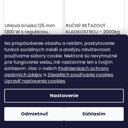
Uhlová brúska 125 mm
RUČNÝ REŤAZOVÝ
1300 W s reguláciou
KLADKOSTROJ - 2000kg
otáčok – bezkartáčová
Na prispôsobenie obsahu a reklám, poskytovanie
Procraft PW2350
Skladom
Skladom
funkcií sociálnych médií a analýzu návštevnosti
€75,48
€75,30
používame súbory cookie. Niektoré sú nevyhnutné
pre fungovanie webu, iné nastavíme len s tvojím
Do košíka
Do košíka
súhlasom. Viac v našich
Podmienkach ochrany
osobných údajov
a
Zásadách používania cookies
.
Bezkartáčová uhlová brúska
RUČNÝ REŤAZOVÝ
Upraviť nastavenia cookies
.
125 mm s výkonom 1300 W je
KLADKOSTROJ - 2000kg
určená na rezanie, brúsenie
Nastavenie
aj čistenie kovu, dlažby a
betónu. Regulácia otáčok
200–11000 ot./min umožňuje
presnú kontrolu...
Odmietnuť
Súhlasím
⌂
☰
⌕
🛒
Domov
Kategórie
Hľadať
Košík