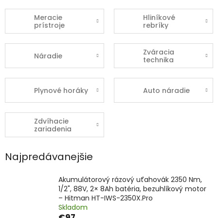
Meracie
Hliníkové
prístroje
rebríky
Zváracia
Náradie
technika
Plynové horáky
Auto náradie
Zdvíhacie
zariadenia
Najpredávanejšie
Akumulátorový rázový uťahovák 2350 Nm,
1/2", 88V, 2× 8Ah batéria, bezuhlíkový motor
– Hitman HT-IWS-2350X.Pro
Skladom
€97