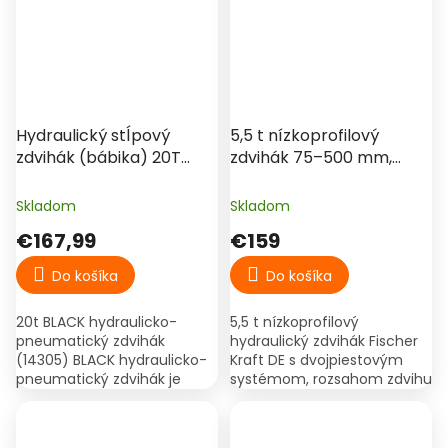
€187
–14 %
Hydraulický stĺpový
5,5 t nízkoprofilový
zdvihák (bábika) 20T
zdvihák 75–500 mm,
BLACK
dvojpiestový – Fischer
Kraft DE
Skladom
Skladom
€167,99
€159
Do košíka
Do košíka
20t BLACK hydraulicko-
5,5 t nízkoprofilový
pneumatický zdvihák
hydraulický zdvihák Fischer
(14305) BLACK hydraulicko-
Kraft DE s dvojpiestovým
pneumatický zdvihák je
systémom, rozsahom zdvihu
ideálnym riešením pre
75–500 mm a masívnou
profesionálne automobilové
oceľovou konštrukciou.
dielne servisujúce ťažké