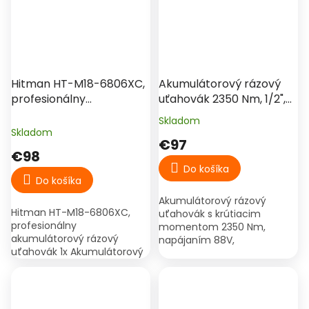
Hitman HT-M18-6806XC,
Akumulátorový rázový
profesionálny
uťahovák 2350 Nm, 1/2",
akumulátorový rázový
88V, 2× 8Ah batéria,
Skladom
Priemerné
uťahovák
bezuhlíkový motor –
Skladom
hodnotenie
€97
Hitman HT-IWS-
produktu
€98
2350X.Pro
je
Do košíka
4,0
Do košíka
z
Akumulátorový rázový
5
Hitman HT-M18-6806XC,
uťahovák s krútiacim
hviezdičiek.
profesionálny
momentom 2350 Nm,
akumulátorový rázový
napájaním 88V,
uťahovák 1x Akumulátorový
bezuhlíkovým motorom a
rázový uťahovák Hitman HT-
dvomi 8Ah batériami, určený
M18-6806XC 2x Li-Ion
na autoservis, pneuservis a
batéria – pre dlhodobú
náročné montážne práce.
prácu bez prerušenia 1x...