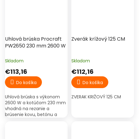
Uhlová brúska Procraft
Zverák krížový 125 CM
PW2650 230 mm 2600 W
Skladom
Skladom
€113,16
€112,16
Do košíka
Do košíka
Uhlová brúska s výkonom
ZVERAK KRIŽOVÝ 125 CM
2600 W a kotúčom 230 mm
vhodná na rezanie a
brúsenie kovu, betónu a
stavebných materiálov.
Plynulý štart znižuje
zaťaženie pri rozbehu.