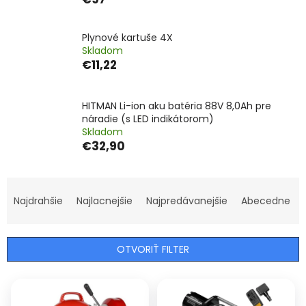
Plynové kartuše 4X
Skladom
€11,22
HITMAN Li-ion aku batéria 88V 8,0Ah pre
náradie (s LED indikátorom)
Skladom
€32,90
R
a
Najdrahšie
Najlacnejšie
Najpredávanejšie
Abecedne
d
e
n
OTVORIŤ FILTER
i
e
V
p
ý
r