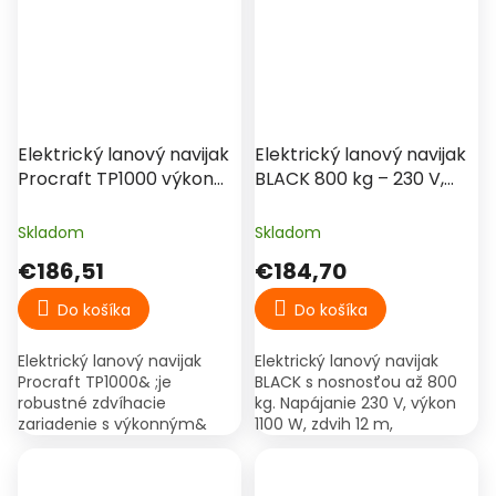
Elektrický lanový navijak
Elektrický lanový navijak
Procraft TP1000 výkon
BLACK 800 kg – 230 V,
1600 W nosnosť 500/1000
1100 W, 12 m
kg
Skladom
Skladom
€186,51
€184,70
Do košíka
Do košíka
Elektrický lanový navijak
Elektrický lanový navijak
Procraft TP1000& ;je
BLACK s nosnosťou až 800
robustné zdvíhacie
kg. Napájanie 230 V, výkon
zariadenie s výkonným&
1100 W, zdvih 12 m,
;1600 W& ;indukčným
bezpečnostná brzda a
motorom. Ponúka variabilnú
koncový spínač.
nosnosť& ;500 kg& ;(priamy