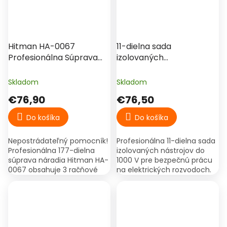
Hitman HA-0067
11-dielna sada
Profesionálna Súprava
izolovaných
Náradia 177 ks – Račňové
elektrikárskych nástrojov
Kľúče, Hlavice a Bity
do 1000 V, skrutkovače,
Skladom
Skladom
kliešte, skúšačka, kufor –
€76,90
€76,50
model 29719
Do košíka
Do košíka
Nepostrádateľný pomocník!
Profesionálna 11-dielna sada
Profesionálna 177-dielna
izolovaných nástrojov do
súprava náradia Hitman HA-
1000 V pre bezpečnú prácu
0067 obsahuje 3 račňové
na elektrických rozvodoch.
rukoväte (1/4″, 3/8″, 1/2″) ,
Obsahuje skrutkovače,
súpravu bitov a široký výber
kliešte, rezačky, nôž,
hlavíc a...
skúšačku napätia a...