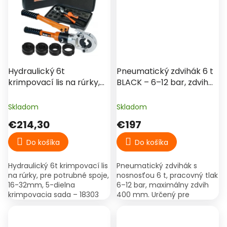
rýchlosť...
Hydraulický 6t
Pneumatický zdvihák 6 t
krimpovací lis na rúrky,
BLACK – 6–12 bar, zdvih
pre potrubné spoje, 16-
do 400 mm
32mm, 5-dielna
Skladom
Skladom
krimpovacia sada – 18303
€214,30
€197
Do košíka
Do košíka
Hydraulický 6t krimpovací lis
Pneumatický zdvihák s
na rúrky, pre potrubné spoje,
nosnosťou 6 t, pracovný tlak
16-32mm, 5-dielna
6–12 bar, maximálny zdvih
krimpovacia sada – 18303
400 mm. Určený pre
pneuservisy a autoservisy na
rýchle zdvíhanie vozidiel.