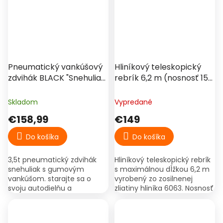
vozidlá...
€182
–18 %
Pneumatický vankúšový
Hliníkový teleskopický
zdvihák BLACK "Snehuliak"
rebrík 6,2 m (nosnosť 150
3,5T gumový
kg)
Skladom
Vypredané
€158,99
€149
Do košíka
Do košíka
3,5t pneumatický zdvihák
Hliníkový teleskopický rebrík
snehuliak s gumovým
s maximálnou dĺžkou 6,2 m
vankúšom. starajte sa o
vyrobený zo zosilnenej
svoju autodielňu a
zliatiny hliníka 6063. Nosnosť
pozdvihnite ju na vyššiu
do 150 kg, bezpečnostný
úroveň s naším najnovším
systém proti pricviknutiu
3,5t vzduchovým zdvihákom
prstov a...