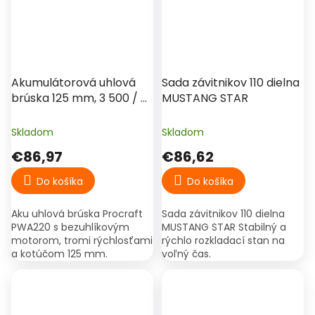
Akumulátorová uhlová
Sada závitnikov 110 dielna
brúska 125 mm, 3 500 / 6
MUSTANG STAR
000 / 8 500 ot./min –
Procraft PWA220 (20 V, 4
Skladom
Skladom
Ah)
€86,97
€86,62
Do košíka
Do košíka
Aku uhlová brúska Procraft
Sada závitnikov 110 dielna
PWA220 s bezuhlíkovým
MUSTANG STAR Stabilný a
motorom, tromi rýchlosťami
rýchlo rozkladací stan na
a kotúčom 125 mm.
voľný čas.
Dodávaná s 1× 20 V 4 Ah
batériou, nabíjačkou a
kufrom.