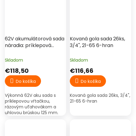
62V akumulátorová sada
Kovaná gola sada 26ks,
náradia: príklepová
3/4", 21-65 6-hran
vŕtačka, rázový
uťahovák, uhlová brúska
Skladom
Skladom
125 mm, 2× batéria, kufor
€118,50
€116,66
– HT-BACD-2453R
Do košíka
Do košíka
Výkonná 62V aku sada s
Kovaná gola sada 26ks, 3/4",
príklepovou vŕtačkou,
21-65 6-hran
rázovým uťahovákom a
uhlovou brúskou 125 mm.
Ideálna pre stavbu, dielňu aj
náročné montážne práce s
dlhým chodom na batériu.