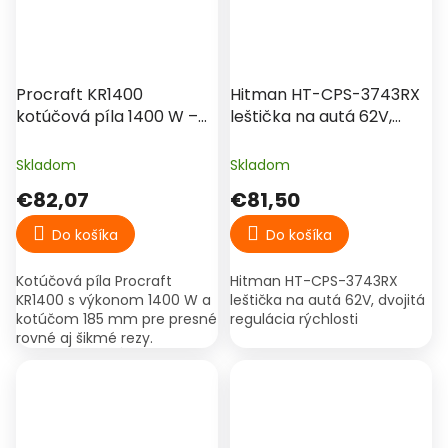
Procraft KR1400
Hitman HT-CPS-3743RX
kotúčová píla 1400 W –
leštička na autá 62V,
kotúč 185 mm
dvojitá regulácia rýchlosti
Skladom
Skladom
€82,07
€81,50
Do košíka
Do košíka
Kotúčová píla Procraft
Hitman HT-CPS-3743RX
KR1400 s výkonom 1400 W a
leštička na autá 62V, dvojitá
kotúčom 185 mm pre presné
regulácia rýchlosti
rovné aj šikmé rezy.
Nastaviteľná hĺbka a uhol
rezu, možnosť pripojenia
odsávania a príslušenstvo v...