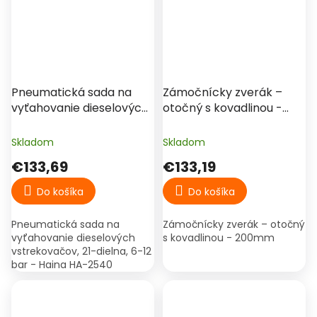
Pneumatická sada na
Zámočnícky zverák –
vyťahovanie dieselových
otočný s kovadlinou -
vstrekovačov, 21-dielna,
200mm
6-12 bar - Haina HA-2540
Skladom
Skladom
€133,69
€133,19
Do košíka
Do košíka
Pneumatická sada na
Zámočnícky zverák – otočný
vyťahovanie dieselových
s kovadlinou - 200mm
vstrekovačov, 21-dielna, 6-12
bar - Haina HA-2540