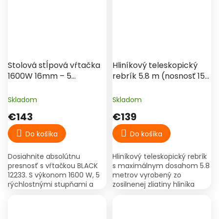
snehuliak s...
€162
–14 %
Stolová stĺpová vŕtačka
Hliníkový teleskopický
1600W 16mm – 5
rebrík 5.8 m (nosnosť 150
rýchlostí, presné vŕtanie
kg)
do kovu a dreva BLACK
Skladom
Skladom
12233
€143
€139
Do košíka
Do košíka
Dosiahnite absolútnu
Hliníkový teleskopický rebrík
presnosť s vŕtačkou BLACK
s maximálnym dosahom 5.8
12233. S výkonom 1600 W, 5
metrov vyrobený zo
rýchlostnými stupňami a
zosilnenej zliatiny hliníka
naklápacím stolom je
6063. Obrovskou výhodou je,
ideálnym pomocníkom pre
že v zloženom stave meria
vŕtanie do kovu, dreva aj
iba 78 cm, čo...