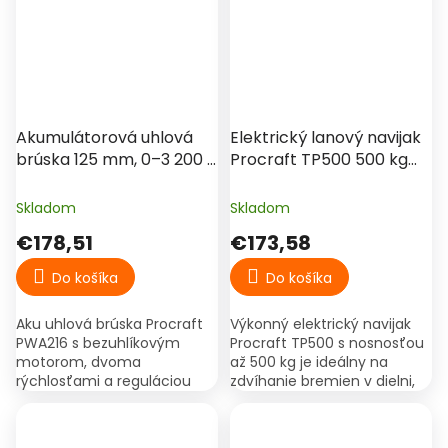
zdvih do 20 m)...
Akumulátorová uhlová
Elektrický lanový navijak
brúska 125 mm, 0–3 200 /
Procraft TP500 500 kg
7 000 ot./min – Procraft
1020W – zdvíhací
PWA216 (2× 20 V 4 Ah)
kladkostroj
Skladom
Skladom
€178,51
€173,58
Do košíka
Do košíka
Aku uhlová brúska Procraft
Výkonný elektrický navijak
PWA216 s bezuhlíkovým
Procraft TP500 s nosnosťou
motorom, dvoma
až 500 kg je ideálny na
rýchlosťami a reguláciou
zdvíhanie bremien v dielni,
otáčok. Balenie obsahuje 2×
garáži alebo na stavbe.
20 V 4 Ah batériu, nabíjačku
Spoľahlivý 1020W motor,
a kufor.
oceľové lano a...