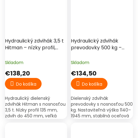
plastov....
Hydraulický zdvihák 3,5 t
Hydraulický zdvihák
Hitman – nízky profil,
prevodovky 500 kg –
dielenský
dielenský, pojazdný
Skladom
Skladom
€138,20
€134,50
Do košíka
Do košíka
Hydraulický dielenský
Dielenský zdvihák
zdvihák Hitman s nosnosťou
prevodovky s nosnosťou 500
3,5 t. Nízky profil 135 mm,
kg. Nastaviteľná výška 1140–
zdvih do 450 mm, veľká
1945 mm, stabilná oceľová
zdvíhacia doska Ø120 mm,
konštrukcia a pojazdná
pojazdná konštrukcia.
základňa.