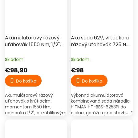
€149,90
–34 %
Akumulátorový rázový
Aku sada 62V, vŕtačka a
uťahovák 1550 Nm, 1/2",
rázový uťahovák 725 Nm
88V, bezuhlíkový motor,
(2x 8Ah) - HITMAN HT-
2× batéria, kufor –
BBS-6253Pi
Skladom
Skladom
Hitman HT-IWS-
€98,90
€98
1550X.Pro
Do košíka
Do košíka
Akumulátorový rázový
Výkonná akumulátorová
uťahovák s krútiacim
kombinovaná sada náradia
momentom 1550 Nm,
HITMAN HT-BBS-6253Pi do
upínaním 1/2", bezuhlíkovým
dielne, garáže aj na stavbu. *
motorom a 2× 88V
Silný rázový uťahovák:
batériami, vhodný na
disponuje krútiacim
autoservis a montážne
momentom až 725 Nm pre...
práce.