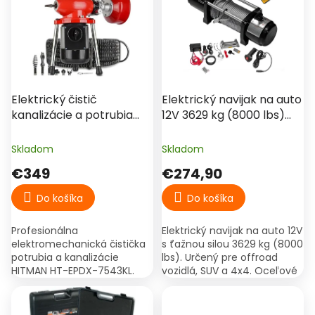
p
o
i
d
s
u
p
k
r
t
o
o
d
Elektrický čistič
Elektrický navijak na auto
v
u
kanalizácie a potrubia
12V 3629 kg (8000 lbs)
k
1800W, špirála 16mm
KD1563 Kraft&Dele –
t
(20m) - HITMAN T-EPDX-
offroad, 4x4, odťah
Skladom
Skladom
o
7543KL
vozidiel
€349
€274,90
v
Do košíka
Do košíka
Profesionálna
Elektrický navijak na auto 12V
elektromechanická čistička
s ťažnou silou 3629 kg (8000
potrubia a kanalizácie
lbs). Určený pre offroad
HITMAN HT-EPDX-7543KL.
vozidlá, SUV a 4x4. Oceľové
Extrémny príkon 1800 W: drží
lano 28 m, drôtové aj
stabilné otáčky aj pri plnom
bezdrôtové ovládanie.
zaťažení. Pracovná