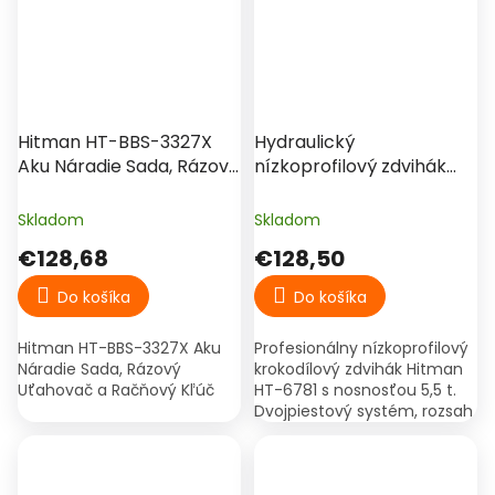
Hitman HT-BBS-3327X
Hydraulický
Aku Náradie Sada, Rázový
nízkoprofilový zdvihák
Uťahovač a Račňový
Hitman – 5,5 t, 75–465
Kľúč
mm
Skladom
Skladom
€128,68
€128,50
Do košíka
Do košíka
Hitman HT-BBS-3327X Aku
Profesionálny nízkoprofilový
Náradie Sada, Rázový
krokodílový zdvihák Hitman
Uťahovač a Račňový Kľúč
HT-6781 s nosnosťou 5,5 t.
Dvojpiestový systém, rozsah
75–465 mm, vhodný aj pre
športové vozidlá.