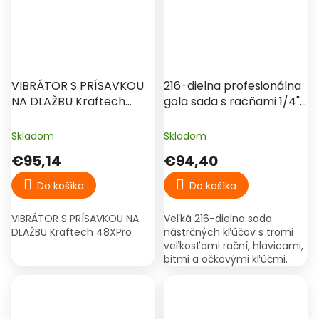
VIBRÁTOR S PRÍSAVKOU
216-dielna profesionálna
NA DLAŽBU Kraftech
gola sada s račňami 1/4",
48XPro
3/8" a 1/2" v kufri
Skladom
Skladom
€95,14
€94,40
Do košíka
Do košíka
VIBRÁTOR S PRÍSAVKOU NA
Veľká 216-dielna sada
DLAŽBU Kraftech 48XPro
nástrčných kľúčov s tromi
veľkosťami rační, hlavicami,
bitmi a očkovými kľúčmi.
Kompletná dielenská výbava
pre autoservis, montáže a
domácich majstrov.