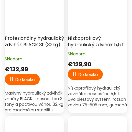
Profesionálny hydraulický
Nízkoprofilový
zdvihák BLACK 3t (32kg)
hydraulický zdvihák 5,5 t
– Nízkoprofilový
Kraftech – dvojpiestový,
Skladom
Priemerné
dielenský
Skladom
hodnotenie
€129,90
produktu
€132,99
je
Do košíka
5,0
Do košíka
z
Nízkoprofilový hydraulický
5
Masívny hydraulický zdvihák
zdvihák s nosnosťou 5,5 t.
hviezdičiek.
značky BLACK s nosnosťou 3
Dvojpiestový systém, rozsah
tony a poctivou váhou 32 kg
zdvihu 75–505 mm, gumená
pre maximálnu stabilitu.
zdvíhacia doska Ø110 mm,
Ideálny pre domáce dielne
stabilná dielenská
aj profesionálne servisy.
konštrukcia.
Vďaka nízkemu...