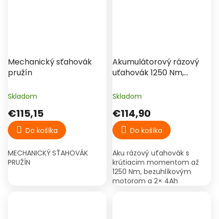
Mechanický sťahovák
Akumulátorový rázový
pružín
uťahovák 1250 Nm,
bezuhlíkový motor, 2×
4Ah batéria, kufor –
Skladom
Skladom
Hitman
€115,15
€114,90
Do košíka
Do košíka
MECHANICKÝ SŤAHOVÁK
Aku rázový uťahovák s
PRUŽÍN
krútiacim momentom až
1250 Nm, bezuhlíkovým
motorom a 2× 4Ah
batériami. Ideálny na
výmenu kolies, autoservis a
náročné dielenské práce.