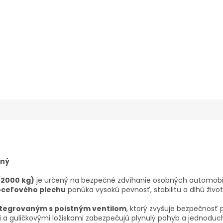
dný
 (2000 kg)
je určený na bezpečné zdvíhanie osobných automobil
oceľového plechu
ponúka vysokú pevnosť, stabilitu a dlhú život
tegrovaným s poistným ventilom
, ktorý zvyšuje bezpečnosť 
i a guličkovými ložiskami zabezpečujú plynulý pohyb a jednod