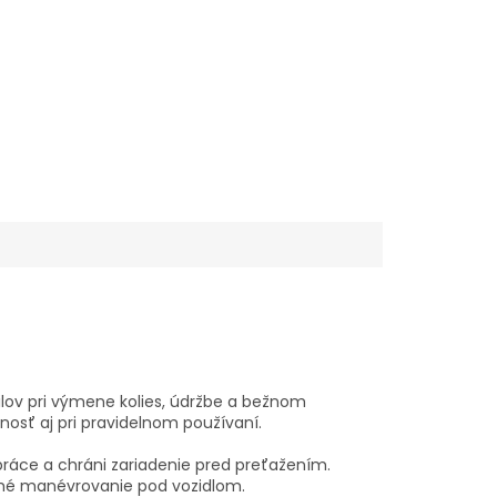
ov pri výmene kolies, údržbe a bežnom
nosť aj pri pravidelnom používaní.
práce a chráni zariadenie pred preťažením.
uché manévrovanie pod vozidlom.