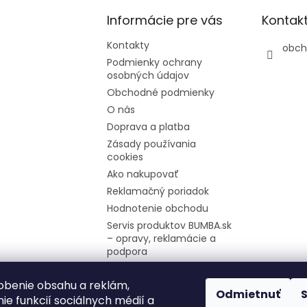
Informácie pre vás
Kontak
Kontakty
obch
Podmienky ochrany
osobných údajov
Obchodné podmienky
O nás
Doprava a platba
Zásady používania
cookies
Ako nakupovať
Reklamačný poriadok
Hodnotenie obchodu
Servis produktov BUMBA.sk
– opravy, reklamácie a
podpora
Firemné údaje
obenie obsahu a reklám,
Moja objednávka
Odmietnuť
ie funkcií sociálnych médií a
Odstúpenie od zmluvy