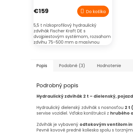
€159
Do košíka
5,5 t nízkoprofilový hydraulický
zdvihák Fischer Kraft DE s
dvojpiestovým systémom, rozsahom
zdvihu 75–500 mm a masívnou
oceľovou konštrukciou.
Popis
Podobné (3)
Hodnotenie
Podrobný popis
Hydraulický zdvihák 2 t – dielenský, pojaz
Hydraulický dielenský zdvihák s nosnosťou
2 t
servise vozidiel. Vďaka konštrukcii z
hrubého 
Zdvihák je vybavený
odtokovým ventilom in
Pevné kovové predné kolieska spolu s torzným