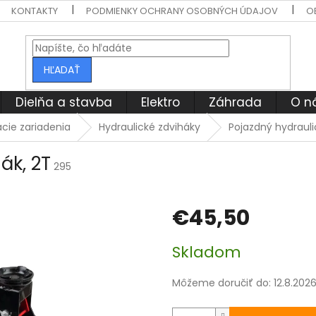
KONTAKTY
PODMIENKY OCHRANY OSOBNÝCH ÚDAJOV
O
HĽADAŤ
Dielňa a stavba
Elektro
Záhrada
O n
cie zariadenia
Hydraulické zdviháky
Pojazdný hydrauli
ák, 2T
295
€45,50
Jednotková
Skladom
cena:
Môžeme doručiť do:
12.8.202