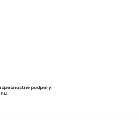
ezpečnostné podpery
.
chu
.