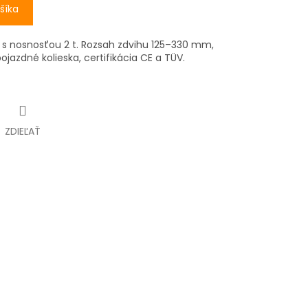
šíka
k s nosnosťou 2 t. Rozsah zdvihu 125–330 mm,
jazdné kolieska, certifikácia CE a TÜV.
ZDIEĽAŤ