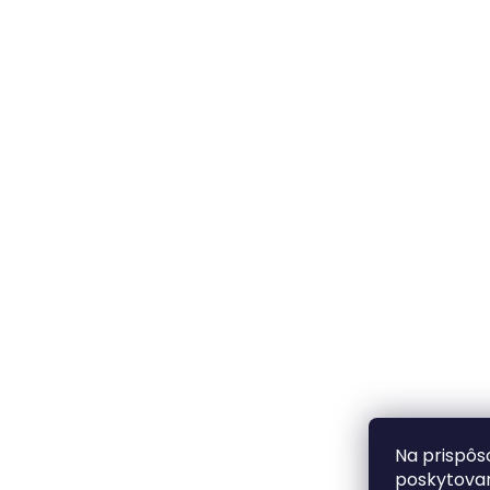
t
i
e
Na prispôs
poskytovan