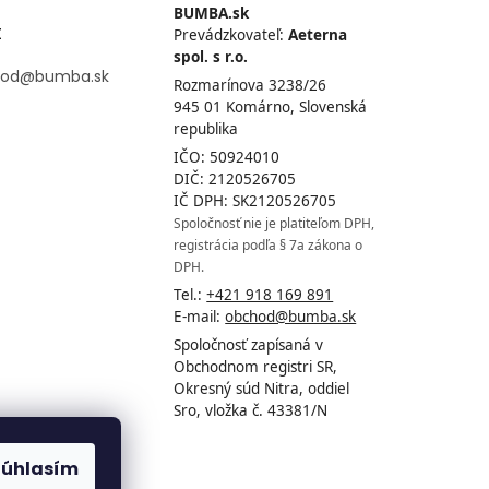
BUMBA.sk
t
Prevádzkovateľ:
Aeterna
spol. s r.o.
od
@
bumba.sk
Rozmarínova 3238/26
945 01 Komárno, Slovenská
republika
IČO: 50924010
DIČ: 2120526705
IČ DPH: SK2120526705
Spoločnosť nie je platiteľom DPH,
registrácia podľa § 7a zákona o
DPH.
Tel.:
+421 918 169 891
E-mail:
obchod@bumba.sk
Spoločnosť zapísaná v
Obchodnom registri SR,
Okresný súd Nitra, oddiel
Sro, vložka č. 43381/N
Súhlasím