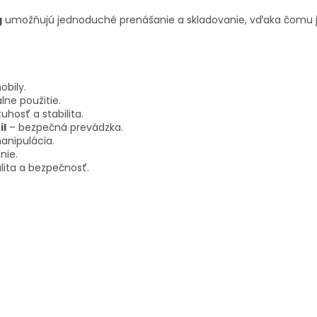
g
umožňujú jednoduché prenášanie a skladovanie, vďaka čomu je z
bily.
lne použitie.
uhosť a stabilita.
il
– bezpečná prevádzka.
nipulácia.
nie.
lita a bezpečnosť.