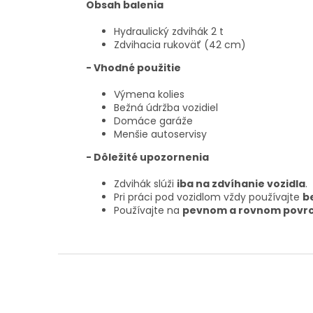
Obsah balenia
Hydraulický zdvihák 2 t
Zdvihacia rukoväť (42 cm)
- Vhodné použitie
Výmena kolies
Bežná údržba vozidiel
Domáce garáže
Menšie autoservisy
- Dôležité upozornenia
Zdvihák slúži
iba na zdvíhanie vozidla
.
Pri práci pod vozidlom vždy používajte
b
Používajte na
pevnom a rovnom povr
Z
á
p
ä