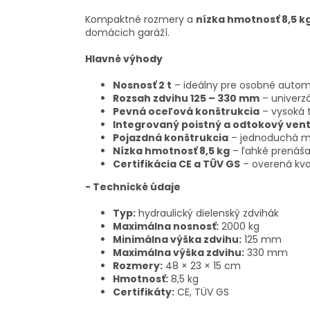
Kompaktné rozmery a
nízka hmotnosť 8,5 k
domácich garáží.
Hlavné výhody
Nosnosť 2 t
– ideálny pre osobné automo
Rozsah zdvihu 125 – 330 mm
– univerzá
Pevná oceľová konštrukcia
– vysoká t
Integrovaný poistný a odtokový vent
Pojazdná konštrukcia
– jednoduchá ma
Nízka hmotnosť 8,5 kg
– ľahké prenáša
Certifikácia CE a TÜV GS
– overená kva
- Technické údaje
Typ:
hydraulický dielenský zdvihák
Maximálna nosnosť:
2000 kg
Minimálna výška zdvihu:
125 mm
Maximálna výška zdvihu:
330 mm
Rozmery:
48 × 23 × 15 cm
Hmotnosť:
8,5 kg
Certifikáty:
CE, TÜV GS