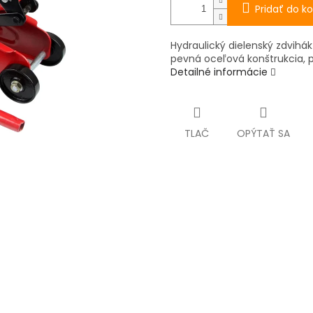
Pridať do ko
Hydraulický dielenský zdvihá
pevná oceľová konštrukcia, po
Detailné informácie
TLAČ
OPÝTAŤ SA