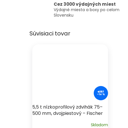
Cez 3000 výdajných miest
Výdajné miesta a boxy po celom
Slovensku
Súvisiaci tovar
€187
–14 %
5,5 t nízkoprofilový zdvihák 75–
500 mm, dvojpiestový – Fischer
Kraft DE
Skladom