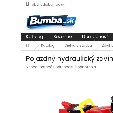
Prejsť
obchod@bumba.sk
na
obsah
Katalóg
Sezónne
Domácnosť
Domov
Katalóg
Dielňa a stavba
Zdvíha
Pojazdný hydraulický zdvih
Priemerné
Neohodnotené
Podrobnosti hodnotenia
hodnotenie
produktu
je
0,0
z
5
hviezdičiek.