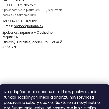
DIČ: 2120526705
IČ DPH: SK2120526705
Spoločnosť nie je platiteľom DPH, registrácia
podľa § 7a zákona o DPH.
Tel.:
+421 918 169 891
E-mail:
obchod@bumba.sk
Spoločnosť zapísaná v Obchodnom
registri SR,
Okresný súd Nitra, oddiel Sro, vložka č.
43381/N
Na prispôsobenie obsahu a reklám, poskytovanie
Vytvoril Shoptet
funkcií sociálnych médií a analýzu návštevnosti
používame súbory cookie. Niektoré sú nevyhnutné
pre fungovanie webu, iné nastavíme len s tvojím