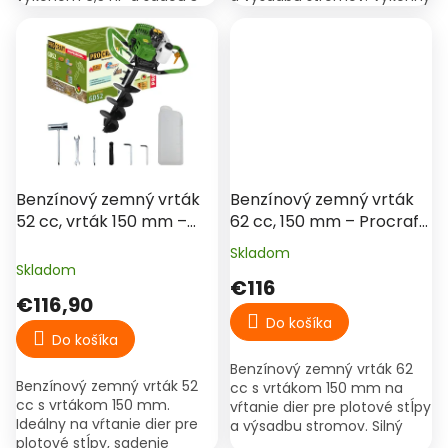
vrtákov 100, 150 a 200 mm.
motor, jednoduché
Vhodný na plotové stĺpiky,
štartovanie, spoľahlivá
výsadbu stromčekov,...
prevádzka.
Benzínový zemný vrták
Benzínový zemný vrták
52 cc, vrták 150 mm –
62 cc, 150 mm – Procraft
Procraft GD52
GD62
Skladom
Priemerné
Skladom
hodnotenie
€116
produktu
€116,90
je
Do košíka
5,0
Do košíka
z
Benzínový zemný vrták 62
5
Benzínový zemný vrták 52
cc s vrtákom 150 mm na
hviezdičiek.
cc s vrtákom 150 mm.
vŕtanie dier pre plotové stĺpy
Ideálny na vŕtanie dier pre
a výsadbu stromov. Silný
plotové stĺpy, sadenie
motor, jednoduché