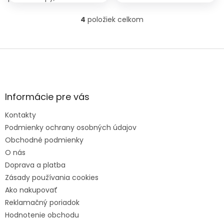
stromov a práce v záhrade.
štartovanie, spoľahlivý
výkon.
4
položiek celkom
O
v
l
Z
á
á
d
p
a
ä
c
t
i
Informácie pre vás
i
e
e
p
Kontakty
r
v
Podmienky ochrany osobných údajov
k
Obchodné podmienky
y
O nás
v
Doprava a platba
ý
p
Zásady používania cookies
i
Ako nakupovať
s
Reklamačný poriadok
u
Hodnotenie obchodu