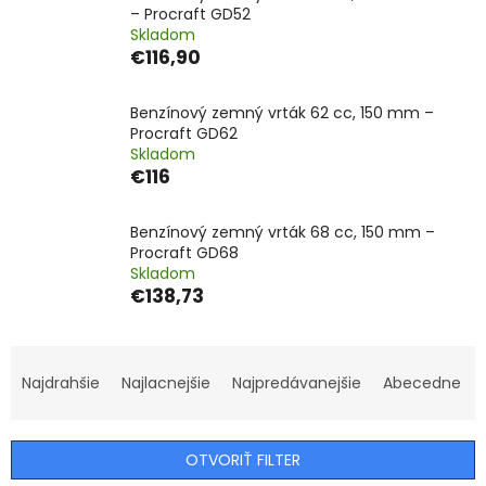
– Procraft GD52
Skladom
€116,90
Benzínový zemný vrták 62 cc, 150 mm –
Procraft GD62
Skladom
€116
Benzínový zemný vrták 68 cc, 150 mm –
Procraft GD68
Skladom
€138,73
R
a
Najdrahšie
Najlacnejšie
Najpredávanejšie
Abecedne
d
e
n
OTVORIŤ FILTER
i