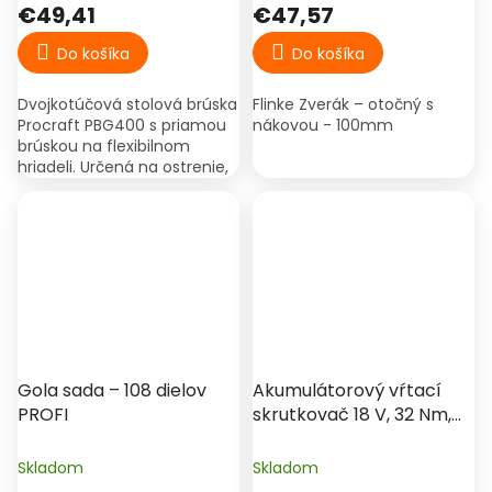
€49,41
€47,57
Do košíka
Do košíka
Dvojkotúčová stolová brúska
Flinke Zverák – otočný s
Procraft PBG400 s priamou
nákovou - 100mm
brúskou na flexibilnom
hriadeli. Určená na ostrenie,
brúsenie a detailné
opracovanie kovu, dreva a
plastov.
Gola sada – 108 dielov
Akumulátorový vŕtací
PROFI
skrutkovač 18 V, 32 Nm,
0–1 200 ot./min –
Procraft PA18C (2×
Skladom
Skladom
batéria)