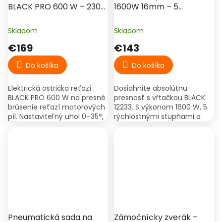
BLACK PRO 600 W – 230
1600W 16mm – 5
V, 3000 ot./min
rýchlostí, presné vŕtanie
do kovu a dreva BLACK
Skladom
Skladom
12233
€169
€143
Do košíka
Do košíka
Elektrická ostrička reťazí
Dosiahnite absolútnu
BLACK PRO 600 W na presné
presnosť s vŕtačkou BLACK
brúsenie reťazí motorových
12233. S výkonom 1600 W, 5
píl. Nastaviteľný uhol 0–35°,
rýchlostnými stupňami a
2 brúsne kotúče v balení.
naklápacím stolom je
ideálnym pomocníkom pre
vŕtanie do kovu, dreva aj
plastov....
Pneumatická sada na
Zámočnícky zverák –