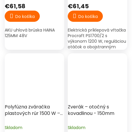
€61,58
€61,45
Do košíka
Do košíka
AKU uhlová brúska HAINA
Elektrická príklepová vŕtačka
125MM 48V
Procraft PS1700/2 s
výkonom 1200 W, reguláciou
otáčok a obojstranným
chodom. Určená na vŕtanie
do dreva, kovu a muriva s
príklepom.
Polyfúzna zváračka
Zverák – otočný s
plastových rúr 1500 W –
kovadlinou - 150mm
Procraft PL1500
Skladom
Skladom