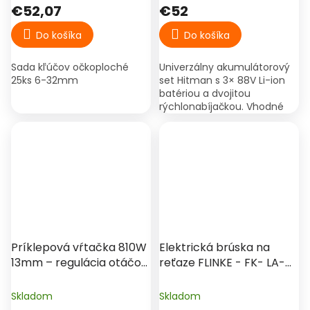
€52,07
€52
Do košíka
Do košíka
Sada kľúčov očkoploché
Univerzálny akumulátorový
25ks 6-32mm
set Hitman s 3× 88V Li-ion
batériou a dvojitou
rýchlonabíjačkou. Vhodné
pre kompatibilné aku
náradie Hitman, ako sú
uhlové brúsky, rázové
uťahováky,...
Príklepová vŕtačka 810W
Elektrická brúska na
13mm – regulácia otáčok
reťaze FLINKE - FK- LA-
Procraft PS1100
1993
Skladom
Skladom