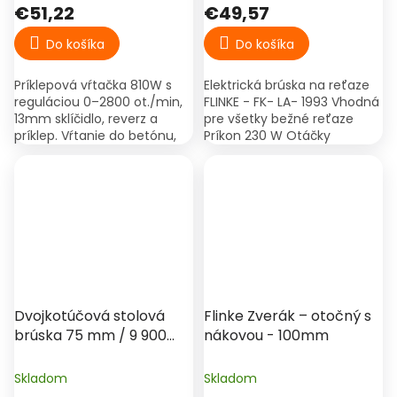
€51,22
€49,57
Do košíka
Do košíka
Príklepová vŕtačka 810W s
Elektrická brúska na reťaze
reguláciou 0–2800 ot./min,
FLINKE - FK- LA- 1993 Vhodná
13mm sklíčidlo, reverz a
pre všetky bežné reťaze
príklep. Vŕtanie do betónu,
Príkon 230 W Otáčky
dreva aj ocele.
2800ot./min. Priemer kotúča
100 mm Možnosť nastavenia
uhlu brúsenia
Dvojkotúčová stolová
Flinke Zverák – otočný s
brúska 75 mm / 9 900
nákovou - 100mm
ot./min, 150 W – Procraft
PBG400
Skladom
Skladom