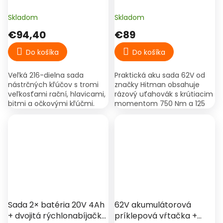
3/8" a 1/2" v kufri
uhlová brúska 125mm –
Hitman
Skladom
Skladom
€94,40
€89
Do košíka
Do košíka
Veľká 216-dielna sada
Praktická aku sada 62V od
nástrčných kľúčov s tromi
značky Hitman obsahuje
veľkosťami rační, hlavicami,
rázový uťahovák s krútiacim
bitmi a očkovými kľúčmi.
momentom 750 Nm a 125
Kompletná dielenská výbava
mm uhlovú brúsku. V balení
pre autoservis, montáže a
nájdete aj dve batérie,
domácich majstrov.
nabíjačku a prenosný kufrík.
Sada 2× batéria 20V 4Ah
62V akumulátorová
+ dvojitá rýchlonabíjačka
príklepová vŕtačka +