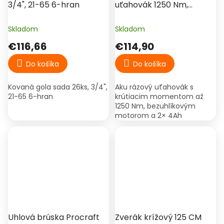
3/4", 21-65 6-hran
uťahovák 1250 Nm,
bezuhlíkový motor, 2×
4Ah batéria, kufor –
Skladom
Skladom
Hitman
€116,66
€114,90
Do košíka
Do košíka
Kovaná gola sada 26ks, 3/4",
Aku rázový uťahovák s
21-65 6-hran
krútiacim momentom až
1250 Nm, bezuhlíkovým
motorom a 2× 4Ah
batériami. Ideálny na
výmenu kolies, autoservis a
náročné dielenské práce.
Uhlová brúska Procraft
Zverák krížový 125 CM