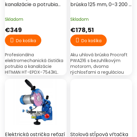
v
u
kanalizácie a potrubia
brúska 125 mm, 0–3 200 /
k
1800W, špirála 16mm
7 000 ot./min – Procraft
t
(20m) - HITMAN T-EPDX-
PWA216 (2× 20 V 4 Ah)
Skladom
Skladom
o
7543KL
€349
€178,51
v
Do košíka
Do košíka
Profesionálna
Aku uhlová brúska Procraft
elektromechanická čistička
PWA216 s bezuhlíkovým
potrubia a kanalizácie
motorom, dvoma
HITMAN HT-EPDX-7543KL.
rýchlosťami a reguláciou
Extrémny príkon 1800 W: drží
otáčok. Balenie obsahuje 2×
stabilné otáčky aj pri plnom
20 V 4 Ah batériu, nabíjačku
zaťažení. Pracovná
a kufor.
rýchlosť...
Elektrická ostrička reťazí
Stolová stĺpová vŕtačka