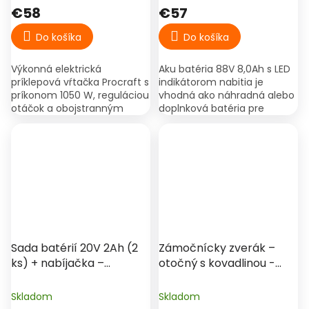
PS1350
Hitman/Haina/Makita
€58
€57
Do košíka
Do košíka
Výkonná elektrická
Aku batéria 88V 8,0Ah s LED
príklepová vŕtačka Procraft s
indikátorom nabitia je
príkonom 1050 W, reguláciou
vhodná ako náhradná alebo
otáčok a obojstranným
doplnková batéria pre
chodom. Určená na vŕtanie
kompatibilné aku náradie.
do dreva, kovu a muriva, s
Vďaka 15 batériovým
príklepom do betónu.
článkom poskytuje dlhšiu
výdrž...
Sada batérií 20V 2Ah (2
Zámočnícky zverák –
ks) + nabíjačka –
otočný s kovadlinou -
Procraft PBC-Set 1
125mm
Skladom
Skladom