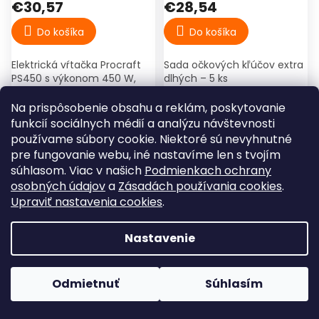
€30,57
€28,54
Do košíka
Do košíka
Elektrická vŕtačka Procraft
Sada očkových kľúčov extra
PS450 s výkonom 450 W,
dlhých – 5 ks
reguláciou otáčok a
rýchloupínacím
Na prispôsobenie obsahu a reklám, poskytovanie
skľučovadlom 10 mm.
funkcií sociálnych médií a analýzu návštevnosti
Vhodná na vŕtanie do dreva,
používame súbory cookie. Niektoré sú nevyhnutné
kovu a muriva.
pre fungovanie webu, iné nastavíme len s tvojím
súhlasom. Viac v našich
Podmienkach ochrany
osobných údajov
a
Zásadách používania cookies
.
Upraviť nastavenia cookies
.
Nastavenie
Polyfúzna zváračka
Horúcovzdušná pištoľ
plastových rúr 800 W, 16–
1800 W, 400 / 600 °C,
32 mm – Procraft PL1900
250–500 l/min – Procraft
Odmietnuť
Súhlasím
⌂
☰
⌕
🛒
PH1800
Skladom
Skladom
Domov
Kategórie
Hľadať
Košík