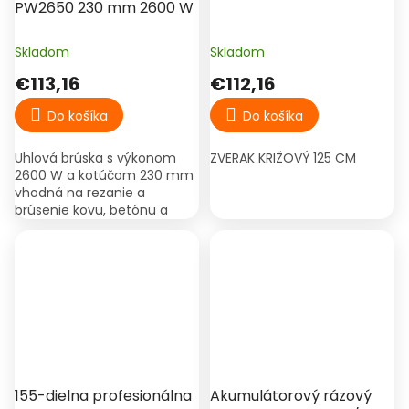
PW2650 230 mm 2600 W
Skladom
Skladom
€113,16
€112,16
Do košíka
Do košíka
Uhlová brúska s výkonom
ZVERAK KRIŽOVÝ 125 CM
2600 W a kotúčom 230 mm
vhodná na rezanie a
brúsenie kovu, betónu a
stavebných materiálov.
Plynulý štart znižuje
zaťaženie pri rozbehu.
155-dielna profesionálna
Akumulátorový rázový