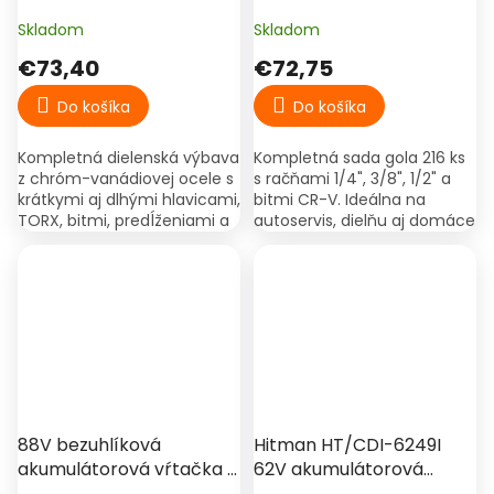
račňami 1/4", 3/8" a 1/2" v
WS216
kufri
Skladom
Skladom
€73,40
€72,75
Do košíka
Do košíka
Kompletná dielenská výbava
Kompletná sada gola 216 ks
z chróm-vanádiovej ocele s
s račňami 1/4", 3/8", 1/2" a
krátkymi aj dlhými hlavicami,
bitmi CR-V. Ideálna na
TORX, bitmi, predĺženiami a
autoservis, dielňu aj domáce
tromi veľkosťami rační.
opravy.
Ideálna pre autoservis,
montáže a...
88V bezuhlíková
Hitman HT/CDI-6249I
akumulátorová vŕtačka s
62V akumulátorová
príklepom 13 mm, 2×
vŕtačka/skrutkovač