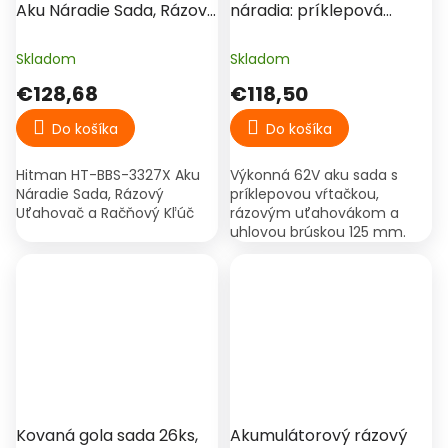
Aku Náradie Sada, Rázový
náradia: príklepová
Uťahovač a Račňový
vŕtačka, rázový
Kľúč
uťahovák, uhlová brúska
Skladom
Skladom
125 mm, 2× batéria, kufor
€128,68
€118,50
– HT-BACD-2453R
Do košíka
Do košíka
Hitman HT-BBS-3327X Aku
Výkonná 62V aku sada s
Náradie Sada, Rázový
príklepovou vŕtačkou,
Uťahovač a Račňový Kľúč
rázovým uťahovákom a
uhlovou brúskou 125 mm.
Ideálna pre stavbu, dielňu aj
náročné montážne práce s
dlhým chodom na batériu.
Kovaná gola sada 26ks,
Akumulátorový rázový