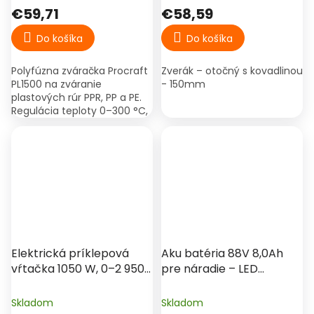
€59,71
€58,59
Do košíka
Do košíka
Polyfúzna zváračka Procraft
Zverák – otočný s kovadlinou
PL1500 na zváranie
- 150mm
plastových rúr PPR, PP a PE.
Regulácia teploty 0–300 °C,
rýchle nahriatie a kompletná
sada nástavcov v kufríku.
Elektrická príklepová
Aku batéria 88V 8,0Ah
vŕtačka 1050 W, 0–2 950
pre náradie – LED
ot./min, skľučovadlo 13
indikátor, 15 článkov,
mm (kľúč) – Procraft
kompatibilná
Skladom
Skladom