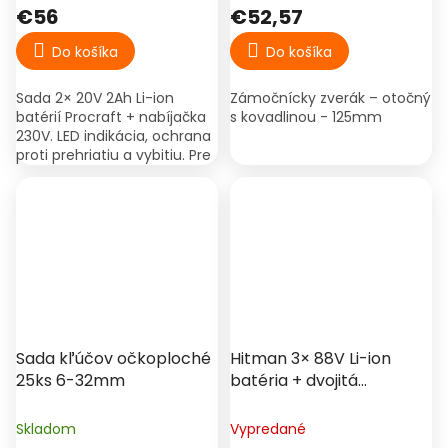
€56
€52,57
Do košíka
Do košíka
Sada 2× 20V 2Ah Li-ion
Zámočnícky zverák – otočný
batérií Procraft + nabíjačka
s kovadlinou - 125mm
230V. LED indikácia, ochrana
proti prehriatiu a vybitiu. Pre
náradie Procraft 20V. & ;
€71
–26 %
Sada kľúčov očkoploché
Hitman 3× 88V Li-ion
25ks 6-32mm
batéria + dvojitá
rýchlonabíjačka –
univerzálny
Skladom
Vypredané
akumulátorový set