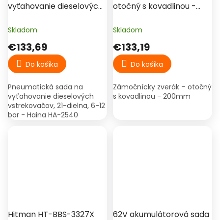
vyťahovanie dieselových
otočný s kovadlinou -
vstrekovačov, 21-dielna,
200mm
6-12 bar - Haina HA-2540
Skladom
Skladom
€133,69
€133,19
Do košíka
Do košíka
Pneumatická sada na
Zámočnícky zverák – otočný
vyťahovanie dieselových
s kovadlinou - 200mm
vstrekovačov, 21-dielna, 6-12
bar - Haina HA-2540
Hitman HT-BBS-3327X
62V akumulátorová sada