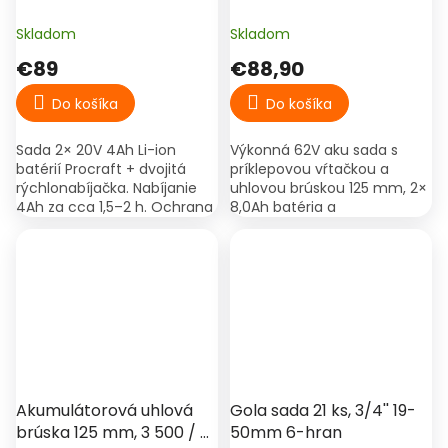
– Procraft 20/4 Turbo
uhlová brúska 125 mm, 2×
8,0Ah batéria, kufor –
Skladom
Skladom
Hitman HT/BBS-6252iMax
€89
€88,90
Do košíka
Do košíka
Sada 2× 20V 4Ah Li-ion
Výkonná 62V aku sada s
batérií Procraft + dvojitá
príklepovou vŕtačkou a
rýchlonabíjačka. Nabíjanie
uhlovou brúskou 125 mm, 2×
4Ah za cca 1,5–2 h. Ochrana
8,0Ah batéria a
proti prehriatiu a vybitiu. & ;
rýchlonabíjačka. Ideálna na
vŕtanie, skrutkovanie, rezanie
aj brúsenie kovu a muriva.
Akumulátorová uhlová
Gola sada 21 ks, 3/4'' 19-
brúska 125 mm, 3 500 / 6
50mm 6-hran