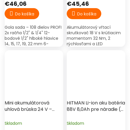
€46,06
€45,46
Do košíka
Do košíka
Gola sada – 108 dielov PROFI
Akumulátorový vŕtací
2x račňa 1/2" & 1/4" 12-
skrutkovač 18 V s krútiacim
bodové 1/2" hlboké hlavice
momentom 32 Nm, 2
14, 15, 17, 19, 22 mm 6-
rýchlosťami a LED
bodové 1/2" hlavice 10, 11, 12,
osvetlením. Dodávaný s 2
13, 14, 15, 16, 17, 18, 19, 20, 21,
batériami a nabíjačkou.
22,...
Mini akumulátorová
HITMAN Li-ion aku batéria
uhlová brúska 24 V –
88V 8,0Ah pre náradie (s
kotúč 76 mm, 2× batéria
LED indikátorom)
1,5 Ah, kufor
Skladom
Skladom