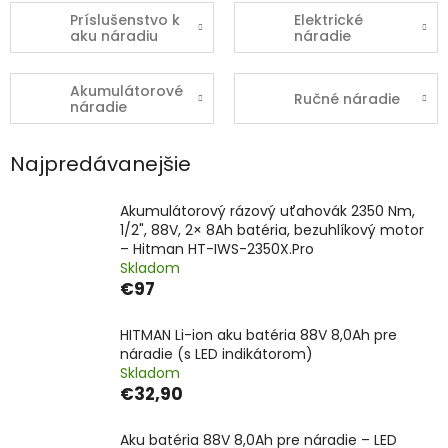
Príslušenstvo k
Elektrické
aku náradiu
náradie
Akumulátorové
Ručné náradie
náradie
Najpredávanejšie
Akumulátorový rázový uťahovák 2350 Nm,
1/2", 88V, 2× 8Ah batéria, bezuhlíkový motor
– Hitman HT-IWS-2350X.Pro
Skladom
€97
HITMAN Li-ion aku batéria 88V 8,0Ah pre
náradie (s LED indikátorom)
Skladom
€32,90
Aku batéria 88V 8,0Ah pre náradie – LED