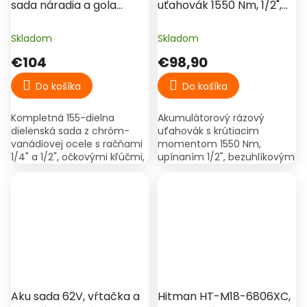
sada náradia a gola
uťahovák 1550 Nm, 1/2",
kľúčov CR-V v kufri
88V, bezuhlíkový motor,
2× batéria, kufor –
Skladom
Skladom
Hitman HT-IWS-
€104
€98,90
1550X.Pro
Do košíka
Do košíka
Kompletná 155-dielna
Akumulátorový rázový
dielenská sada z chróm-
uťahovák s krútiacim
vanádiovej ocele s račňami
momentom 1550 Nm,
1/4" a 1/2", očkovými kľúčmi,
upínaním 1/2", bezuhlíkovým
kliešťami, skrutkovačmi,
motorom a 2× 88V
kladivom a príslušenstvom
batériami, vhodný na
pre autoservis, montáže a...
autoservis a montážne
práce.
€149,90
–34 %
Aku sada 62V, vŕtačka a
Hitman HT-M18-6806XC,