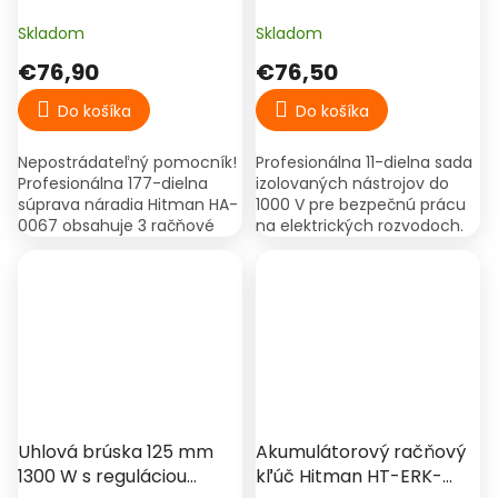
Náradia 177 ks – Račňové
elektrikárskych nástrojov
Kľúče, Hlavice a Bity
do 1000 V, skrutkovače,
Skladom
Skladom
kliešte, skúšačka, kufor –
€76,90
€76,50
model 29719
Do košíka
Do košíka
Nepostrádateľný pomocník!
Profesionálna 11-dielna sada
Profesionálna 177-dielna
izolovaných nástrojov do
súprava náradia Hitman HA-
1000 V pre bezpečnú prácu
0067 obsahuje 3 račňové
na elektrických rozvodoch.
rukoväte (1/4″, 3/8″, 1/2″) ,
Obsahuje skrutkovače,
súpravu bitov a široký výber
kliešte, rezačky, nôž,
hlavíc a...
skúšačku napätia a...
Uhlová brúska 125 mm
Akumulátorový račňový
1300 W s reguláciou
kľúč Hitman HT-ERK-