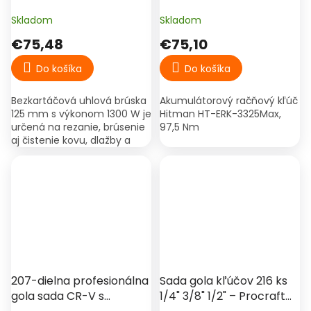
otáčok – bezkartáčová
3325Max, 97,5 Nm
Procraft PW2350
Skladom
Skladom
€75,48
€75,10
Do košíka
Do košíka
Bezkartáčová uhlová brúska
Akumulátorový račňový kľúč
125 mm s výkonom 1300 W je
Hitman HT-ERK-3325Max,
určená na rezanie, brúsenie
97,5 Nm
aj čistenie kovu, dlažby a
betónu. Regulácia otáčok
200–11000 ot./min umožňuje
presnú kontrolu...
207-dielna profesionálna
Sada gola kľúčov 216 ks
gola sada CR-V s
1/4" 3/8" 1/2" – Procraft