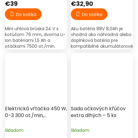
€39
€32,90
Do košíka
Do košíka
Mini uhlová brúska 24 V s
Aku batéria 88V 8,0Ah je
kotúčom 76 mm, dvoma Li-
vhodná ako náhradná alebo
Ion batériami 1,5 Ah a
doplnková batéria pre
otáčkami 7500 ot./min.
kompatibilné akumulátorové
Ideálna na rezanie a
náradie. Má praktický LED
brúsenie v stiesnených
indikátor nabitia, nástrčné
priestoroch.
uchytenie a Li-ion...
Elektrická vŕtačka 450 W,
Sada očkových kľúčov
0–3 300 ot./min,
extra dlhých – 5 ks
skľučovadlo 10 mm –
Procraft PS450
Skladom
Skladom