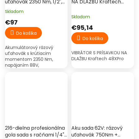
uťahovák 2350 Nm, 1/2",
NA DLAŽBU Kraftech
88V, 2× 8Ah batéria,
48XPro
Skladom
Priemerné
bezuhlíkový motor –
Skladom
hodnotenie
€97
Hitman HT-IWS-
produktu
€95,14
2350X.Pro
je
Do košíka
4,0
Do košíka
z
Akumulátorový rázový
5
VIBRÁTOR S PRÍSAVKOU NA
uťahovák s krútiacim
hviezdičiek.
DLAŽBU Kraftech 48XPro
momentom 2350 Nm,
napájaním 88V,
bezuhlíkovým motorom a
dvomi 8Ah batériami, určený
na autoservis, pneuservis a
náročné montážne práce.
216-dielna profesionálna
Aku sada 62V: rázový
gola sada s račňami 1/4",
uťahovák 750Nm +