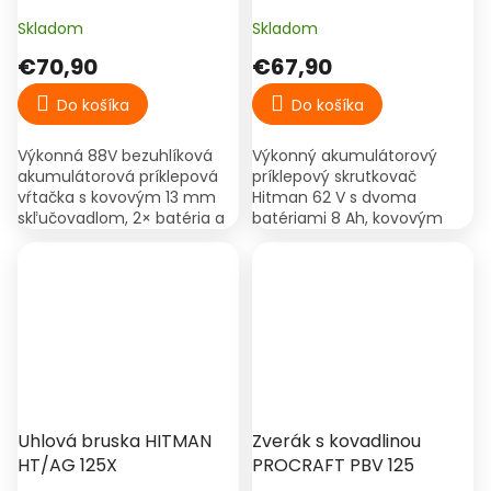
batéria, kufor – Bumba
Skladom
Skladom
M88
€70,90
€67,90
Do košíka
Do košíka
Výkonná 88V bezuhlíková
Výkonný akumulátorový
akumulátorová príklepová
príklepový skrutkovač
vŕtačka s kovovým 13 mm
Hitman 62 V s dvoma
skľučovadlom, 2× batéria a
batériami 8 Ah, kovovým
kufor. Vhodná na drevo, kov
rýchloupínacím
aj betón.
skľučovadlom 13 mm,
otáčkami do 2000 ot./min a
príklepom do 30 000...
Uhlová bruska HITMAN
Zverák s kovadlinou
HT/AG 125X
PROCRAFT PBV 125