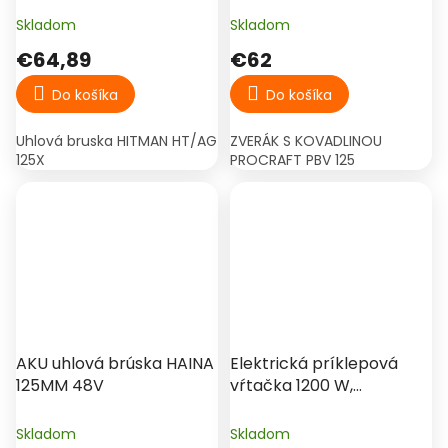
Skladom
Skladom
€64,89
€62
Do košíka
Do košíka
Uhlová bruska HITMAN HT/AG
ZVERÁK S KOVADLINOU
125X
PROCRAFT PBV 125
AKU uhlová brúska HAINA
Elektrická príklepová
125MM 48V
vŕtačka 1200 W,
skľučovadlo 16 mm –
Procraft PS1700/2
Skladom
Skladom