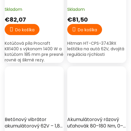
kotúč 185 mm
dvojitá regulácia rýchlosti
Skladom
Skladom
€82,07
€81,50
Do košíka
Do košíka
Kotúčová píla Procraft
Hitman HT-CPS-3743RX
KR1400 s výkonom 1400 W a
leštička na autá 62V, dvojitá
kotúčom 185 mm pre presné
regulácia rýchlosti
rovné aj šikmé rezy.
Nastaviteľná hĺbka a uhol
rezu, možnosť pripojenia
odsávania a príslušenstvo v...
€119,90
–33 %
Betónový vibrátor
Akumulátorový rázový
akumulátorový 62V – 1,8
uťahovák 80–180 Nm, 0–3