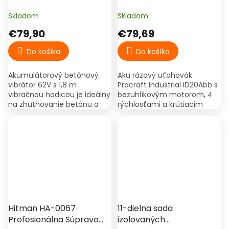
m hadica, 2 batérie,
800 ot./min, 1/4" –
kufrík
Procraft Industrial
Skladom
Skladom
ID20Abb (bez batérie)
€79,90
€79,69
Do košíka
Do košíka
Akumulátorový betónový
Aku rázový uťahovák
vibrátor 62V s 1,8 m
Procraft Industrial ID20Abb s
vibračnou hadicou je ideálny
bezuhlíkovým motorom, 4
na zhutňovanie betónu a
rýchlosťami a krútiacim
odstraňovanie vzduchových
momentom do 180 Nm.
bublín z betónovej zmesi. V
Profesionálne náradie,
balení nájdete 2 batérie,...
dodávané bez batérie a
nabíjačky.
Hitman HA-0067
11-dielna sada
Profesionálna Súprava
izolovaných