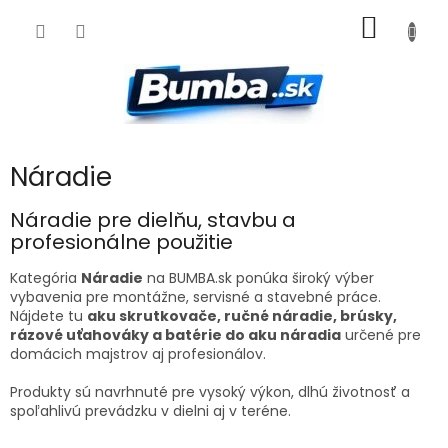
Prejsť
NÁKU
na
obsah
KOŠÍK
Náradie
Náradie pre dielňu, stavbu a
profesionálne použitie
Kategória
Náradie
na BUMBA.sk ponúka široký výber
vybavenia pre montážne, servisné a stavebné práce.
Nájdete tu
aku skrutkovače, ručné náradie, brúsky,
rázové uťahováky a batérie do aku náradia
určené pre
domácich majstrov aj profesionálov.
Produkty sú navrhnuté pre vysoký výkon, dlhú životnosť a
spoľahlivú prevádzku v dielni aj v teréne.