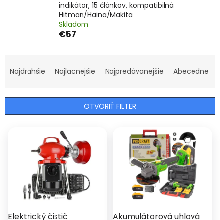
indikátor, 15 článkov, kompatibilná
Hitman/Haina/Makita
Skladom
€57
R
a
Najdrahšie
Najlacnejšie
Najpredávanejšie
Abecedne
d
e
n
OTVORIŤ FILTER
i
e
V
p
ý
r
p
o
i
d
s
u
p
k
r
t
o
o
d
Elektrický čistič
Akumulátorová uhlová