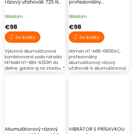
rázový uťahovák 725 Nm
profesionálny
(2x 8Ah) - HITMAN HT-
akumulátorový rázový
BBS-6253Pi
uťahovák
Skladom
Skladom
€98
€98
Do košíka
Do košíka
Výkonná akumulátorová
Hitman HT-M18-6806XC,
kombinovaná sada náradia
profesionálny
HITMAN HT-BBS-6253Pi do
akumulátorový rázový
dielne, garáže aj na stavbu. *
uťahovák 1x Akumulátorový
Silný rázový uťahovák:
rázový uťahovák Hitman HT-
disponuje krútiacim
M18-6806XC 2x Li-Ion
momentom až 725 Nm pre...
batéria – pre dlhodobú
prácu bez prerušenia 1x...
Akumulátorový rázový
VIBRÁTOR S PRÍSAVKOU