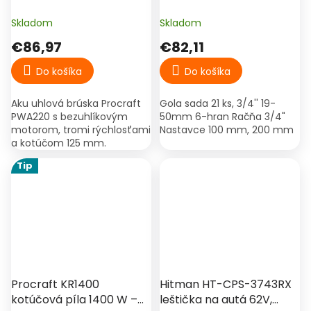
000 / 8 500 ot./min –
Procraft PWA220 (20 V, 4
Skladom
Skladom
Ah)
€86,97
€82,11
Do košíka
Do košíka
Aku uhlová brúska Procraft
Gola sada 21 ks, 3/4'' 19-
PWA220 s bezuhlíkovým
50mm 6-hran Račňa 3/4"
motorom, tromi rýchlosťami
Nastavce 100 mm, 200 mm
a kotúčom 125 mm.
Dodávaná s 1× 20 V 4 Ah
Tip
batériou, nabíjačkou a
kufrom.
Procraft KR1400
Hitman HT-CPS-3743RX
kotúčová píla 1400 W –
leštička na autá 62V,