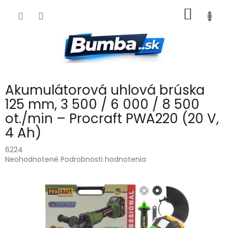
Prejsť
NÁKU
na
obsah
KOŠÍK
Akumulátorová uhlová brúska
125 mm, 3 500 / 6 000 / 8 500
ot./min – Procraft PWA220 (20 V,
4 Ah)
6224
Priemerné
Neohodnotené
Podrobnosti hodnotenia
hodnotenie
produktu
je
0,0
z
5
hviezdičiek.