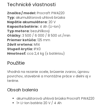
Technické vlastnosti
Značka / model:
Procraft PWA220
Typ:
akumulátorová uhlová brúska
Napätie akumulátora:
20 V
Kapacita batérie:
4 Ah (Li-Ion)
Typ motora:
bezuhlíkový
Otáčky:
3 500 / 6 000 / 8 500 ot./min
Priemer kotúča:
125 mm
Závit vretena:
M14
Stupeň krytia:
IPX0
Hmotnosť:
cca 2,4 kg (s batériou)
Použitie
Vhodná na rezanie ocele, brúsenie zvarov, úpravu
povrchov, stavebné a montážne práce v dielni aj v
teréne.
Obsah balenia
akumulátorová uhlová brúska Procraft PWA220
1× Li-Ion batéria 20 V / 4 Ah