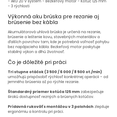
- AKU 20 V systém - Bezkefový motor - Kotúč 125 mm
- 3 rýchlosti
Výkonná aku brúska pre rezanie aj
brúsenie bez kábla
Akumulátorová uhlová brúska je určená na rezanie,
brúsenie a leštenie kovu, stavebných materiálov a
ďalších povrchov tam, kde je potrebná voľnosť pohybu
bez napájacieho kábla. Bezkefový motor poskytuje
stabilný výkon a dlhú životnosť.
Čo je dôležité pri práci
Tri stupne otáčok (3 500 / 6 000 / 8 500 ot./min)
umožňujú prispôsobiť rýchlosť konkrétnej operácii – od
jemného brúsenia až po rýchle rezanie.
Štandardný priemer kotúča 125 mm
zabezpečuje
širokú dostupnosť rezných a brúsnych kotúčov.
Prídavná rukoväť s montážou v 3 polohách
zlepšuje
ergonómiu a kontrolu pri práci.