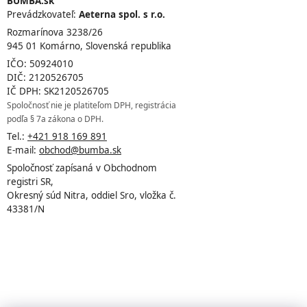
BUMBA.sk
Prevádzkovateľ:
Aeterna spol. s r.o.
Rozmarínova 3238/26
945 01 Komárno, Slovenská republika
IČO: 50924010
DIČ: 2120526705
IČ DPH: SK2120526705
Spoločnosť nie je platiteľom DPH, registrácia
podľa § 7a zákona o DPH.
Tel.:
+421 918 169 891
E-mail:
obchod@bumba.sk
Spoločnosť zapísaná v Obchodnom
registri SR,
Okresný súd Nitra, oddiel Sro, vložka č.
43381/N