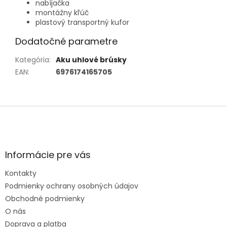
nabíjačka
montážny kľúč
plastový transportný kufor
Dodatočné parametre
Kategória
:
Aku uhlové brúsky
EAN
:
6976174165705
Z
á
p
ä
t
Informácie pre vás
i
e
Kontakty
Podmienky ochrany osobných údajov
Obchodné podmienky
O nás
Doprava a platba