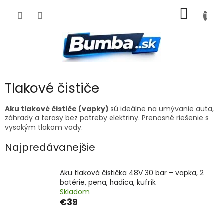
Prejsť
NÁKU
na
obsah
KOŠÍK
Tlakové čističe
Aku tlakové čističe (vapky)
sú ideálne na umývanie auta,
záhrady a terasy bez potreby elektriny. Prenosné riešenie s
vysokým tlakom vody.
Najpredávanejšie
Aku tlaková čistička 48V 30 bar – vapka, 2
batérie, pena, hadica, kufrík
Skladom
€39