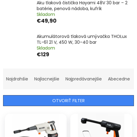
Aku tlaková čistička Hayami 48V 30 bar – 2
batérie, penová nádoba, kufrík
Skladom
€49,90
Akumulátorová tlaková umývačka THOLux
TL-61 21 V, 450 W, 30–40 bar
Skladom
€129
R
a
Najdrahšie
Najlacnejšie
Najpredávanejšie
Abecedne
d
e
n
OTVORIŤ FILTER
i
e
V
p
ý
r
p
o
i