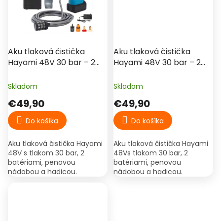
Aku tlaková čistička
Aku tlaková čistička
Hayami 48V 30 bar – 2
Hayami 48V 30 bar – 2
batérie, penová nádoba,
batérie, penová nádoba,
kufrík
kufrík, čierna
Skladom
Skladom
€49,90
€49,90
Do košíka
Do košíka
Aku tlaková čistička Hayami
Aku tlaková čistička Hayami
48V s tlakom 30 bar, 2
48Vs tlakom 30 bar, 2
batériami, penovou
batériami, penovou
nádobou a hadicou.
nádobou a hadicou.
Praktická vapka na auto,
Praktická vapka na auto,
terasu, bicykel aj záhradu.
terasu, bicykel aj záhradu.