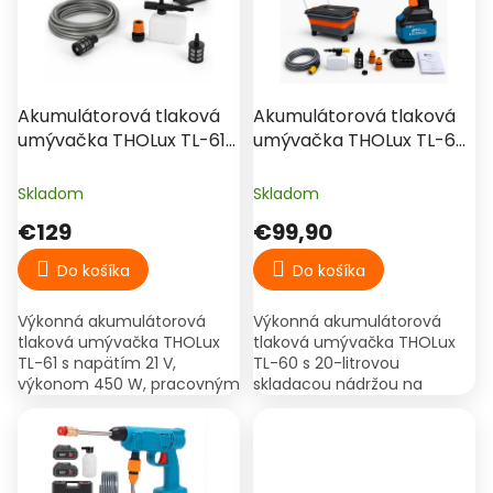
d
s
u
p
k
r
t
o
€129,90
–23 %
o
d
Akumulátorová tlaková
Akumulátorová tlaková
v
u
umývačka THOLux TL-61
umývačka THOLux TL-60
k
21 V, 450 W, 30–40 bar
s 20 l nádržou, 5 Ah
t
batériou
Skladom
Skladom
o
€129
€99,90
v
Do košíka
Do košíka
Výkonná akumulátorová
Výkonná akumulátorová
tlaková umývačka THOLux
tlaková umývačka THOLux
TL-61 s napätím 21 V,
TL-60 s 20-litrovou
výkonom 450 W, pracovným
skladacou nádržou na
tlakom 30–40 bar a
kolieskach, 5 Ah batériou, 6-
prietokom vody 4 l/min.
funkčnou tryskou a päticou
Praktická aku vapka na
kompatibilnou s
umývanie auta,...
akumulátormi...