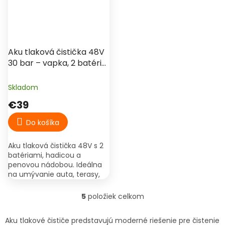
€69
–43 %
Aku tlaková čistička 48V
30 bar – vapka, 2 batérie,
pena, hadica, kufrík
Skladom
€39
Do košíka
Aku tlaková čistička 48V s 2
batériami, hadicou a
penovou nádobou. Ideálna
na umývanie auta, terasy,
bicykla aj záhrady bez
elektriny.
5
položiek celkom
O
v
l
Aku tlakové čističe predstavujú moderné riešenie pre čistenie