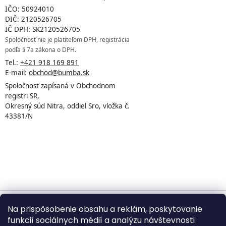
IČO: 50924010
DIČ: 2120526705
IČ DPH: SK2120526705
Spoločnosť nie je platiteľom DPH, registrácia
podľa § 7a zákona o DPH.
Tel.:
+421 918 169 891
E-mail:
obchod@bumba.sk
Spoločnosť zapísaná v Obchodnom
registri SR,
Okresný súd Nitra, oddiel Sro, vložka č.
43381/N
Na prispôsobenie obsahu a reklám, poskytovanie
Vytvoril Shoptet
funkcií sociálnych médií a analýzu návštevnosti