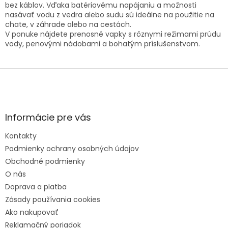
á
bez káblov. Vďaka batériovému napájaniu a možnosti
d
nasávať vodu z vedra alebo sudu sú ideálne na použitie na
a
chate, v záhrade alebo na cestách.
c
V ponuke nájdete prenosné vapky s rôznymi režimami prúdu
i
vody, penovými nádobami a bohatým príslušenstvom.
e
p
Z
r
á
v
p
k
ä
y
t
v
Informácie pre vás
i
ý
e
p
Kontakty
i
s
Podmienky ochrany osobných údajov
u
Obchodné podmienky
O nás
Doprava a platba
Zásady používania cookies
Ako nakupovať
Reklamačný poriadok