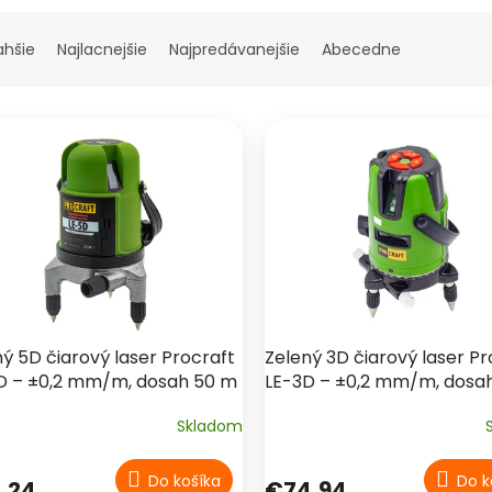
ahšie
Najlacnejšie
Najpredávanejšie
Abecedne
ý 5D čiarový laser Procraft
Zelený 3D čiarový laser Pr
D – ±0,2 mm/m, dosah 50 m
LE-3D – ±0,2 mm/m, dosa
Skladom
Do košíka
Do k
,24
€74,94