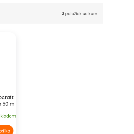
2
položiek celkom
ocraft
h 50 m
Skladom
ošíka