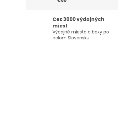
€85
Cez 3000 výdajných
miest
Výdajné miesta a boxy po
celom Slovensku
Z
á
p
ä
t
i
e