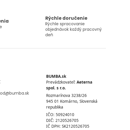
Rýchle doručenie
enia
Rýchle spracovanie
e
objednávok každý pracovný
deň
BUMBA.sk
t
Prevádzkovateľ:
Aeterna
spol. s r.o.
od
@
bumba.sk
Rozmarínova 3238/26
945 01 Komárno, Slovenská
republika
IČO: 50924010
DIČ: 2120526705
IČ DPH: SK2120526705