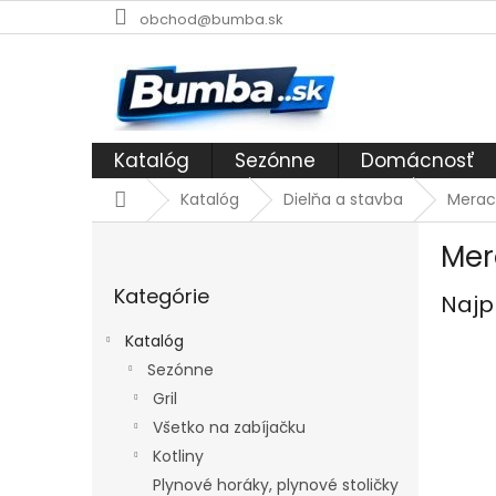
Prejsť
obchod@bumba.sk
na
obsah
Katalóg
Sezónne
Domácnosť
Domov
Katalóg
Dielňa a stavba
Meraci
B
Mer
o
Preskočiť
č
Kategórie
kategórie
Najp
n
ý
Katalóg
p
Sezónne
a
Gril
n
e
Všetko na zabíjačku
l
Kotliny
Plynové horáky, plynové stoličky