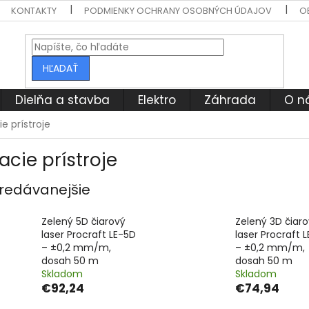
KONTAKTY
PODMIENKY OCHRANY OSOBNÝCH ÚDAJOV
O
HĽADAŤ
Dielňa a stavba
Elektro
Záhrada
O n
e prístroje
acie prístroje
redávanejšie
Zelený 5D čiarový
Zelený 3D čiar
laser Procraft LE-5D
laser Procraft 
– ±0,2 mm/m,
– ±0,2 mm/m,
dosah 50 m
dosah 50 m
Skladom
Skladom
€92,24
€74,94