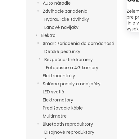
Auto náradie
Zelen
Zdvíhacie zariadenia
pre p
Hydraulické zdviháky
línie 
Lanové navijaky
vysok
aj pr
Elektro
Smart zariadenia do domácnosti
Detské pestúnky
Bezpečnostné kamery
Fotopasce a 4G kamery
Elektrocentrály
Solárne panely a nabíjačky
LED svetlá
Elektromotory
Predlžovacie káble
Multimetre
Bluetooth reproduktory
Dizajnové reproduktory