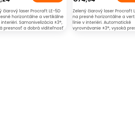
ý čiarový laser Procraft LE-5D
Zelený čiarový laser Procraft 
resné horizontálne a vertikálne
na presné horizontálne a vert
v interiéri. Samonivelizácia ±3°,
línie v interiéri. Automatické
á presnosť a dobrá viditeľnosť
vyrovnávanie ±3°, vysoká pre
i dennom svetle.
dobrá viditeľnosť aj pri denn
svetle.
O
v
l
á
d
a
c
i
e
p
r
v
k
y
v
ý
p