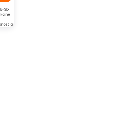
LE-3D
ikálne
snosť a
om