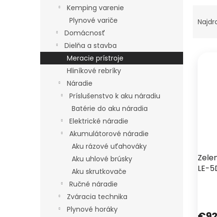
Kemping varenie
R
a
Plynové variče
Najdr
d
Domácnosť
e
Dielňa a stavba
V
n
Meracie prístroje
ý
i
Hliníkové rebríky
p
e
i
p
Náradie
s
r
Príslušenstvo k aku náradiu
p
o
Batérie do aku náradia
r
d
Elektrické náradie
o
u
Akumulátorové náradie
d
k
Aku rázové uťahováky
u
t
Zelen
k
o
Aku uhlové brúsky
LE-5
t
v
Aku skrutkovače
o
Ručné náradie
v
Zváracia technika
Plynové horáky
€92