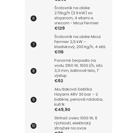
Šrotovník na obilie
270kg/h (3.9 kW) so
stojanom, 4 sitami a
vrecom - Micul Fermier
€129
Šrotovník na obilie Micul
Fermier 2,5 kW –
kladivkový, 200 kg/h, 4 sitá
€116
Ponorné čerpadlo na
vodu 3150 W, 1500 l/h, sito
3,3 mm, liatinové telo, 1″
výstup
€62
Aku tlaková čistička
Hayami 48V 30 bar – 2
batérie, penová nádoba,
kufrík
€49,90
Strihač oviec 1000 W, 6
rýchlostí, elektrický
strojček na ovce