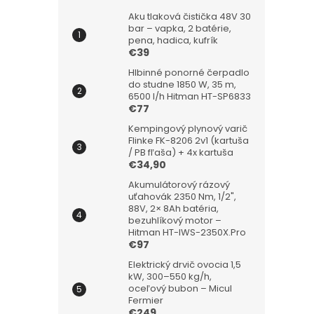
Aku tlaková čistička 48V 30
bar – vapka, 2 batérie,
pena, hadica, kufrík
€39
Hlbinné ponorné čerpadlo
do studne 1850 W, 35 m,
6500 l/h Hitman HT-SP6833
€77
Kempingový plynový varič
Flinke FK-8206 2v1 (kartuša
/ PB fľaša) + 4x kartuša
€34,90
Akumulátorový rázový
uťahovák 2350 Nm, 1/2",
88V, 2× 8Ah batéria,
bezuhlíkový motor –
Hitman HT-IWS-2350X.Pro
€97
Elektrický drvič ovocia 1,5
kW, 300–550 kg/h,
oceľový bubon – Micul
Fermier
€249