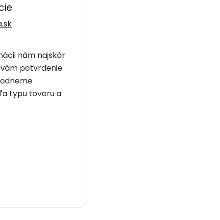
cie
.sk
mácii nám najskôr
 vám potvrdenie
ohodneme
ľa typu tovaru a