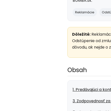
BUMBA.sk.
Reklamácie
Odstú
Dôležité:
Reklamácia
Odstúpenie od zmluv
dôvodu, ak nejde o 
Obsah
1. Predávajúci a ko
3. Zodpovednosť za 