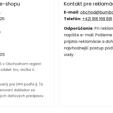
 e-shopu
Kontakt pre reklamá
.
E-mail:
obchod@bumba
26
Telefón:
+421 918 169 891
Odporúčanie:
Pri rekla
a
napíšte e-mail. Pošleme
prijatia reklamácie a d
najvhodnejší postup pod
05
vady.
ná v Obchodnom registri
ddiel: Sro, vložka č.:
rovaný pre DPH podľa § 7a
tavovaní dokladov sa
ných daňových predpisov.