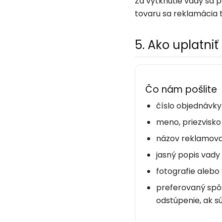
Za vytknutie vady sa p
tovaru sa reklamácia t
5. Ako uplatni
Čo nám pošlite
číslo objednávky
meno, priezvisko
názov reklamova
jasný popis vady 
fotografie alebo
preferovaný spô
odstúpenie, ak s