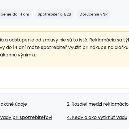
penie do 14 dní
Spotrebiteľ aj B2B
Doručenie v SR
 a odstúpenie od zmluvy nie sú to isté. Reklamácia sa t
y do 14 dní môže spotrebiteľ využiť pri nákupe na diaľku
zákonnú výnimku.
ntaktné údaje
2. Rozdiel medzi reklamáci
vady pri spotrebiteľovi
4. Kedy a ako vytknúť vadu