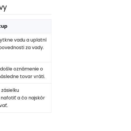
vy
tup
ytkne vadu a uplatní
povednosti za vady.
odošle oznámenie o
ásledne tovar vráti.
zásielku
 nafotiť a čo najskôr
vať.