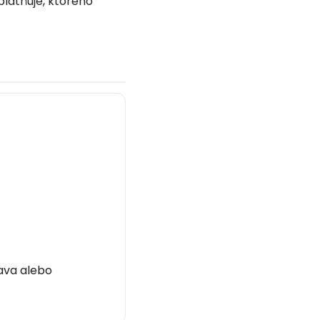
platňuje, ktorého
ava alebo