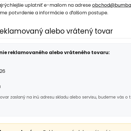
rýchlejšie uplatniť e-mailom na adrese
obchod@bumba
me potvrdenie a informácie o ďalšom postupe.
reklamovaný alebo vrátený tovar
anie reklamovaného alebo vráteného tovaru:
26
a
ovar zaslaný na inú adresu skladu alebo servisu, budeme vás o