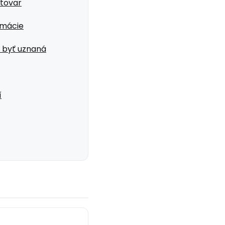
 tovar
amácie
í byť uznaná
í