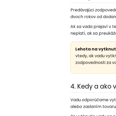
Predávajúci zodpovedá
dvoch rokov od dodani
Ak sa vada prejaví v t
neplatí, ak sa preuká
Lehota na vytknut
vtedy, ak vadu vytk
zodpovednosti za v
4. Kedy a ako 
Vadu odporúčame vytkn
alebo zaslaním tovar