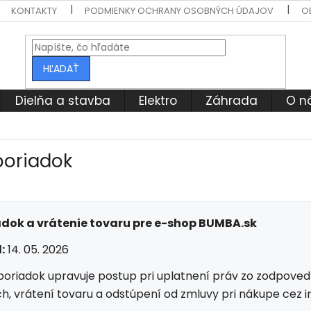
KONTAKTY
PODMIENKY OCHRANY OSOBNÝCH ÚDAJOV
O
HĽADAŤ
Dielňa a stavba
Elektro
Záhrada
O n
poriadok
dok a vrátenie tovaru pre e-shop BUMBA.sk
:
14. 05. 2026
oriadok upravuje postup pri uplatnení práv zo zodpoved
ch, vrátení tovaru a odstúpení od zmluvy pri nákupe cez