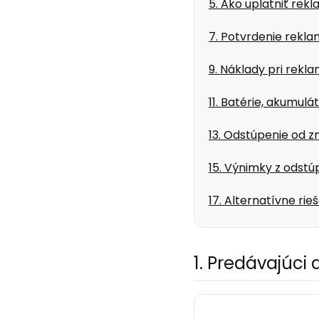
5. Ako uplatniť rek
7. Potvrdenie rekla
9. Náklady pri rekla
11. Batérie, akumul
13. Odstúpenie od z
15. Výnimky z odstú
17. Alternatívne rie
1. Predávajúci