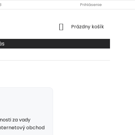
BCHODNÉ PODMIENKY
O NÁS
DOPRAVA A PLATBA
Prihlásenie
ZÁS
NÁKUPNÝ
Prázdny košík
KOŠÍK
ás
nosti za vady
 internetový obchod