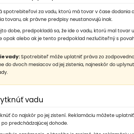
 spotrebiteľovi za vadu, ktorú má tovar v čase dodania a
a tovaru, ak právne predpisy neustanovujú inak.
ejto dobe, predpokladá sa, že ide o vadu, ktorú mal tovar 
že opak alebo ak je tento predpoklad nezlučiteľný s pova
ie vady:
Spotrebiteľ môže uplatniť práva zo zodpovednos
ne do dvoch mesiacov od jej zistenia, najneskôr do uplynu
ady.
vytknúť vadu
úť čo najskôr po jej zistení. Reklamáciu môžete uplatn
u po predchádzajúcej dohode.