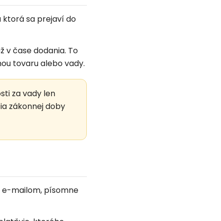
 ktorá sa prejaví do
už v čase dodania. To
hou tovaru alebo vady.
ti za vady len
tia zákonnej doby
iť e-mailom, písomne