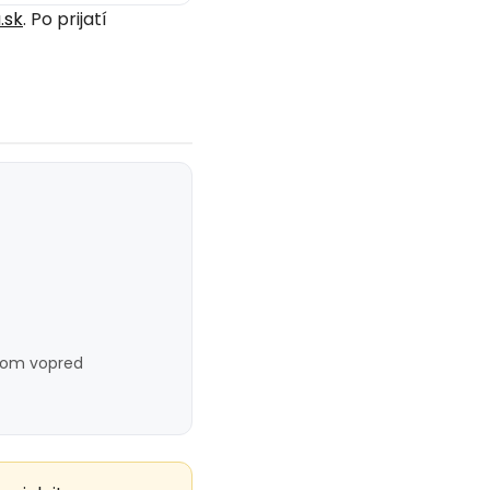
.sk
. Po prijatí
 tom vopred