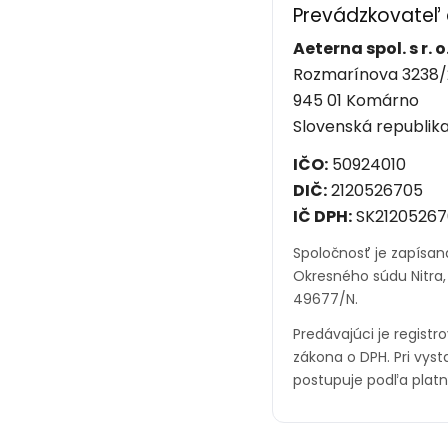
Prevádzkovateľ
Aeterna spol. s r. o
Rozmarínova 3238/
945 01 Komárno
Slovenská republik
IČO:
50924010
DIČ:
2120526705
IČ DPH:
SK21205267
Spoločnosť je zapísa
Okresného súdu Nitra, o
49677/N.
Predávajúci je regist
zákona o DPH. Pri vys
postupuje podľa plat