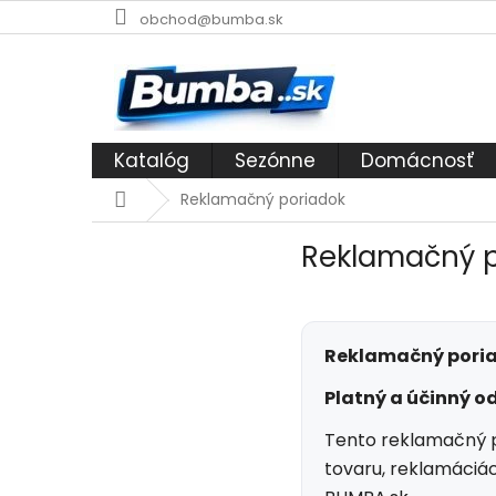
Prejsť
obchod@bumba.sk
na
obsah
Katalóg
Sezónne
Domácnosť
Domov
Reklamačný poriadok
Reklamačný 
Reklamačný poria
Platný a účinný od
Tento reklamačný p
tovaru, reklamáciá