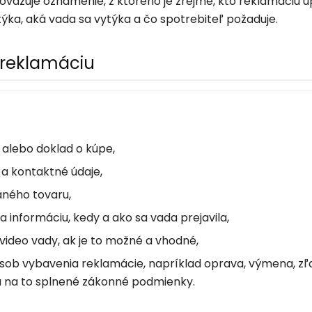
ovažuje oznámenie, z ktorého je zrejmé, kto reklamáciu u
ýka, aká vada sa vytýka a čo spotrebiteľ požaduje.
ť reklamáciu
 alebo doklad o kúpe,
 a kontaktné údaje,
ného tovaru,
a informáciu, kedy a ako sa vada prejavila,
 video vady, ak je to možné a vhodné,
sob vybavenia reklamácie, napríklad oprava, výmena, zľ
ú na to splnené zákonné podmienky.