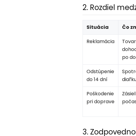
2. Rozdiel me
Situácia
Čo z
Reklamácia
Tovar
dohod
po do
Odstúpenie
Spotr
do 14 dní
diaľk
Poškodenie
Zásie
pri doprave
počas
3. Zodpovednos