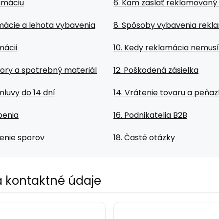
lamáciu
6. Kam zaslať reklamovaný
mácie a lehota vybavenia
8. Spôsoby vybavenia rekl
mácii
10. Kedy reklamácia nemus
átory a spotrebný materiál
12. Poškodená zásielka
mluvy do 14 dní
14. Vrátenie tovaru a peňaz
penia
16. Podnikatelia B2B
šenie sporov
18. Časté otázky
 a kontaktné údaje