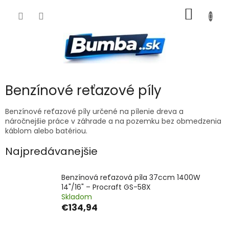
Prejsť
NÁKU
na
obsah
KOŠÍK
Benzínové reťazové píly
Benzínové reťazové píly určené na pílenie dreva a
náročnejšie práce v záhrade a na pozemku bez obmedzenia
káblom alebo batériou.
Najpredávanejšie
Benzínová reťazová píla 37ccm 1400W
14"/16" – Procraft GS-58X
Skladom
€134,94