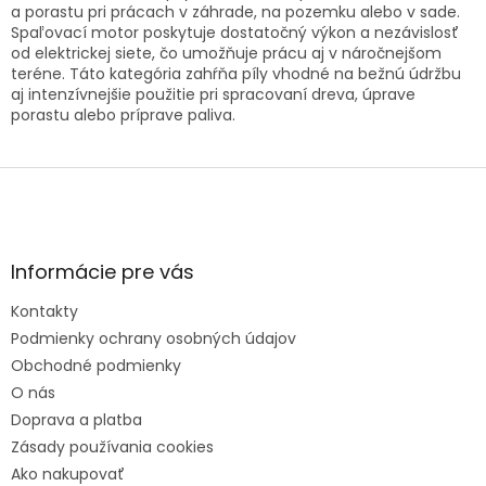
á
a porastu pri prácach v záhrade, na pozemku alebo v sade.
d
Spaľovací motor poskytuje dostatočný výkon a nezávislosť
a
od elektrickej siete, čo umožňuje prácu aj v náročnejšom
c
teréne. Táto kategória zahŕňa píly vhodné na bežnú údržbu
i
aj intenzívnejšie použitie pri spracovaní dreva, úprave
e
porastu alebo príprave paliva.
p
r
Z
v
á
k
p
y
ä
v
t
ý
Informácie pre vás
i
p
e
i
Kontakty
s
u
Podmienky ochrany osobných údajov
Obchodné podmienky
O nás
Doprava a platba
Zásady používania cookies
Ako nakupovať