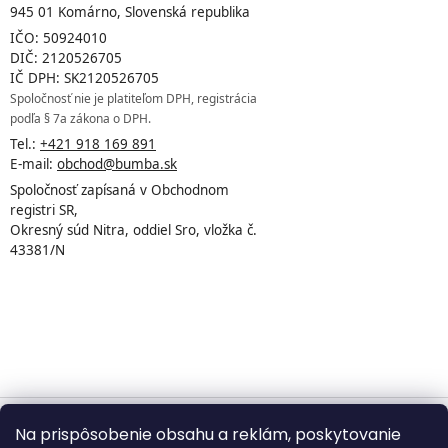
945 01 Komárno, Slovenská republika
IČO: 50924010
DIČ: 2120526705
IČ DPH: SK2120526705
Spoločnosť nie je platiteľom DPH, registrácia
podľa § 7a zákona o DPH.
Tel.:
+421 918 169 891
E-mail:
obchod@bumba.sk
Spoločnosť zapísaná v Obchodnom
registri SR,
Okresný súd Nitra, oddiel Sro, vložka č.
43381/N
Na prispôsobenie obsahu a reklám, poskytovanie
Vytvoril Shoptet