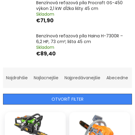
Benzínová reťazová píla Procraft GS-450
výkon 2,1 kW dĺžka lišty 45 cm
Skladom
€71,90
Benzínová reťazová píla Haina H-7300R –
6,2 HP, 73 cm³, lišta 45 cm
Skladom
€89,40
R
a
Najdrahšie
Najlacnejšie
Najpredávanejšie
Abecedne
d
e
n
OTVORIŤ FILTER
i
e
V
p
ý
r
p
o
i