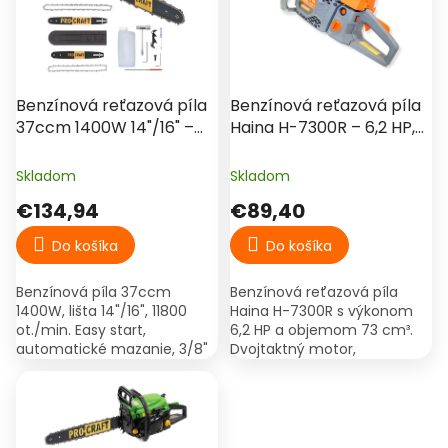
d
s
u
p
k
r
t
o
o
d
Benzínová reťazová píla
Benzínová reťazová píla
v
u
37ccm 1400W 14"/16" –
Haina H-7300R – 6,2 HP,
k
Procraft GS-58X
73 cm³, lišta 45 cm
t
Skladom
Skladom
o
€134,94
€89,40
v
Do košíka
Do košíka
Benzínová píla 37ccm
Benzínová reťazová píla
1400W, lišta 14"/16", 11800
Haina H-7300R s výkonom
ot./min. Easy start,
6,2 HP a objemom 73 cm³.
automatické mazanie, 3/8"
Dvojtaktný motor,
reťaz. Ideálna na výrub a
automatické mazanie
palivové drevo.
reťaze, lišta 45 cm, vhodná
na náročné práce.