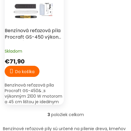
Benzínová reťazová píla
Procraft GS-450 výkon
2,1 kW dĺžka lišty 45 cm
Skladom
€71,90
Do košíka
Benzínová reťazová píla
Procraft GS-450& ;s
výkonným 2100 W motorom
a 45 cm lištou je ideálnym
pomocníkom na prípravu
palivového dreva a výrub
3
položiek celkom
O
stromov. Ponúka vysoké
v
otáčky...
l
Benzínové reťazové píly sú určené na pílenie dreva, kmeňov