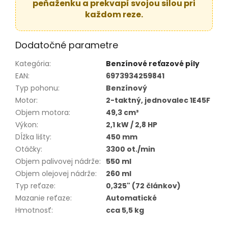
peňaženku a prekvapí svojou silou pri
každom reze.
Dodatočné parametre
Kategória
:
Benzínové reťazové píly
EAN
:
6973934259841
Typ pohonu
:
Benzínový
Motor
:
2-taktný, jednovalec 1E45F
Objem motora
:
49,3 cm³
Výkon
:
2,1 kW / 2,8 HP
Dĺžka lišty
:
450 mm
Otáčky
:
3300 ot./min
Objem palivovej nádrže
:
550 ml
Objem olejovej nádrže
:
260 ml
Typ reťaze
:
0,325" (72 článkov)
Mazanie reťaze
:
Automatické
Hmotnosť
:
cca 5,5 kg