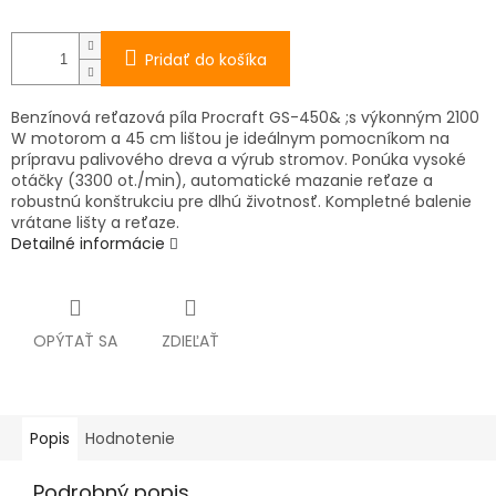
Pridať do košíka
Benzínová reťazová píla Procraft GS-450& ;s výkonným 2100
W motorom a 45 cm lištou je ideálnym pomocníkom na
prípravu palivového dreva a výrub stromov. Ponúka vysoké
otáčky (3300 ot./min), automatické mazanie reťaze a
robustnú konštrukciu pre dlhú životnosť. Kompletné balenie
vrátane lišty a reťaze.
Detailné informácie
OPÝTAŤ SA
ZDIEĽAŤ
Popis
Hodnotenie
Podrobný popis