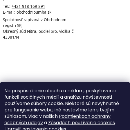
Tel.:
+421 918 169 891
E-mail:
obchod@bumba.sk
Spoločnosť zapísaná v Obchodnom
registri SR,
Okresný súd Nitra, oddiel Sro, vložka č.
43381/N
Na prispôsobenie obsahu a reklám, poskytovanie
Vytvoril Shoptet
funkcií sociálnych médií a analýzu návštevnosti
používame súbory cookie. Niektoré sú nevyhnutné
pre fungovanie webu, iné nastavíme len s tvojím
Copyright 2026
BUMBA.sk
. Všetky práva vyhradené.
súhlasom. Viac v našich
Podmienkach ochrany
Upraviť nastavenie cookies
osobných údajov
a
Zásadách používania cookies
.
Upraviť nastavenia cookies
.