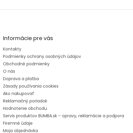
Z
á
p
ä
t
Informácie pre vás
i
e
Kontakty
Podmienky ochrany osobných údajov
Obchodné podmienky
O nás
Doprava a platba
Zásady používania cookies
Ako nakupovať
Reklamačný poriadok
Hodnotenie obchodu
Servis produktov BUMBA.sk – opravy, reklamácie a podpora
Firemné údaje
Moja objednávka