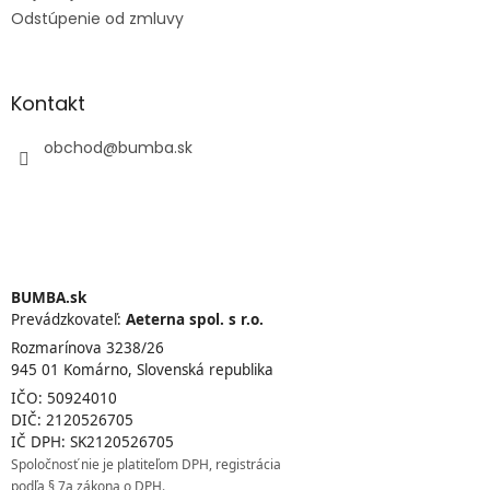
Odstúpenie od zmluvy
Kontakt
obchod
@
bumba.sk
BUMBA.sk
Prevádzkovateľ:
Aeterna spol. s r.o.
Rozmarínova 3238/26
945 01 Komárno, Slovenská republika
IČO: 50924010
DIČ: 2120526705
IČ DPH: SK2120526705
Spoločnosť nie je platiteľom DPH, registrácia
podľa § 7a zákona o DPH.