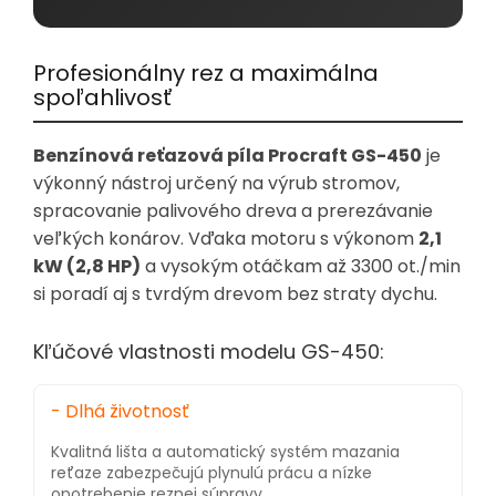
Profesionálny rez a maximálna
spoľahlivosť
Benzínová reťazová píla Procraft GS-450
je
výkonný nástroj určený na výrub stromov,
spracovanie palivového dreva a prerezávanie
veľkých konárov. Vďaka motoru s výkonom
2,1
kW (2,8 HP)
a vysokým otáčkam až 3300 ot./min
si poradí aj s tvrdým drevom bez straty dychu.
Kľúčové vlastnosti modelu GS-450:
- Dlhá životnosť
Kvalitná lišta a automatický systém mazania
reťaze zabezpečujú plynulú prácu a nízke
opotrebenie reznej súpravy.