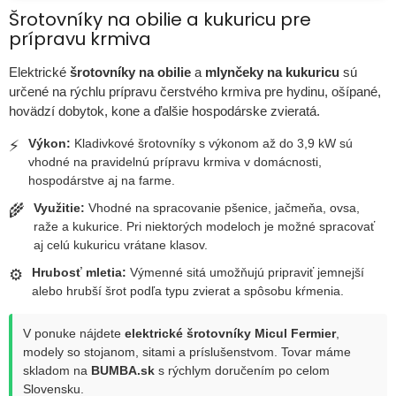
Šrotovníky na obilie a kukuricu pre
prípravu krmiva
Elektrické
šrotovníky na obilie
a
mlynčeky na kukuricu
sú
určené na rýchlu prípravu čerstvého krmiva pre hydinu, ošípané,
hovädzí dobytok, kone a ďalšie hospodárske zvieratá.
Výkon:
Kladivkové šrotovníky s výkonom až do 3,9 kW sú
⚡
vhodné na pravidelnú prípravu krmiva v domácnosti,
hospodárstve aj na farme.
Využitie:
Vhodné na spracovanie pšenice, jačmeňa, ovsa,
🌾
raže a kukurice. Pri niektorých modeloch je možné spracovať
aj celú kukuricu vrátane klasov.
Hrubosť mletia:
Výmenné sitá umožňujú pripraviť jemnejší
⚙️
alebo hrubší šrot podľa typu zvierat a spôsobu kŕmenia.
V ponuke nájdete
elektrické šrotovníky Micul Fermier
,
modely so stojanom, sitami a príslušenstvom. Tovar máme
skladom na
BUMBA.sk
s rýchlym doručením po celom
Slovensku.