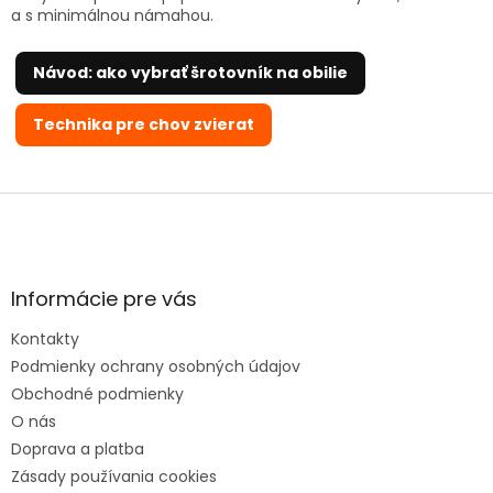
a s minimálnou námahou.
Návod: ako vybrať šrotovník na obilie
Technika pre chov zvierat
Z
á
p
ä
t
Informácie pre vás
i
e
Kontakty
Podmienky ochrany osobných údajov
Obchodné podmienky
O nás
Doprava a platba
Zásady používania cookies