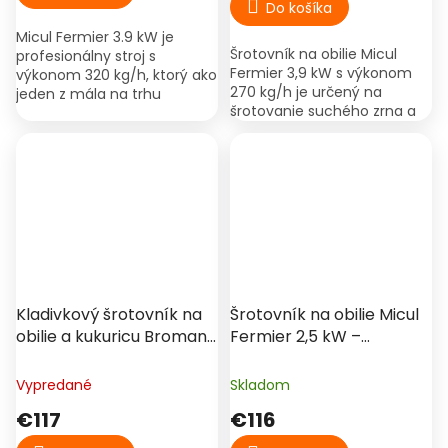
Do košíka
z
Micul Fermier 3.9 kW je
5
Šrotovník na obilie Micul
profesionálny stroj s
hviezdičiek.
Fermier 3,9 kW s výkonom
výkonom 320 kg/h, ktorý ako
270 kg/h je určený na
jeden z mála na trhu
šrotovanie suchého zrna a
obsahuje vlastný oceľový
kukurice. Súčasťou sú 4 sitá
stojan. Vďaka 20 kaleným
a zberné vrecko.
kladivám a bočnému vstupu
na...
Kladivkový šrotovník na
Šrotovník na obilie Micul
obilie a kukuricu Broman
Fermier 2,5 kW –
4,2 kW – 300 kg/h, 20
kladivkový, 200 kg/h, 4
kladív, 4 sitá
sitá
Vypredané
Skladom
€117
€116