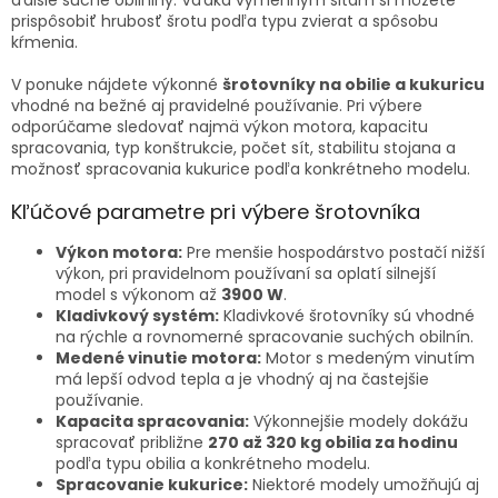
ďalšie suché obilniny. Vďaka výmenným sitám si môžete
v
prispôsobiť hrubosť šrotu podľa typu zvierat a spôsobu
ý
kŕmenia.
p
i
V ponuke nájdete výkonné
šrotovníky na obilie a kukuricu
s
vhodné na bežné aj pravidelné používanie. Pri výbere
u
odporúčame sledovať najmä výkon motora, kapacitu
spracovania, typ konštrukcie, počet sít, stabilitu stojana a
možnosť spracovania kukurice podľa konkrétneho modelu.
Kľúčové parametre pri výbere šrotovníka
Výkon motora:
Pre menšie hospodárstvo postačí nižší
výkon, pri pravidelnom používaní sa oplatí silnejší
model s výkonom až
3900 W
.
Kladivkový systém:
Kladivkové šrotovníky sú vhodné
na rýchle a rovnomerné spracovanie suchých obilnín.
Medené vinutie motora:
Motor s medeným vinutím
má lepší odvod tepla a je vhodný aj na častejšie
používanie.
Kapacita spracovania:
Výkonnejšie modely dokážu
spracovať približne
270 až 320 kg obilia za hodinu
podľa typu obilia a konkrétneho modelu.
Spracovanie kukurice:
Niektoré modely umožňujú aj