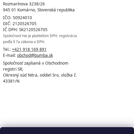
Rozmarínova 3238/26
945 01 Komárno, Slovenská republika
IČO: 50924010
DIČ: 2120526705
IČ DPH: SK2120526705
Spoločnosť nie je platiteľom DPH, registrácia
podľa § 7a zákona o DPH.
Tel.:
+421 918 169 891
E-mail:
obchod@bumba.sk
Spoločnosť zapísaná v Obchodnom
registri SR,
Okresný súd Nitra, oddiel Sro, vložka č.
43381/N