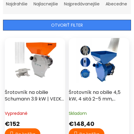
a
Najdrahšie
Najlacnejšie
Najpredávanejšie
Abecedne
d
e
n
OTVORIŤ FILTER
i
e
V
p
ý
r
p
o
i
d
s
u
p
k
r
t
o
o
d
Šrotovník na obilie
Šrotovník na obilie 4,5
v
u
Schumann 3.9 kW | VEĽKÁ
kW, 4 sitá 2–5 mm,
k
NÁSYPKA | 325 kg/h
kapacita 220 kg/h,
t
celokovový – 7STARS
Vypredané
Skladom
o
Professional
€152
€148,40
v