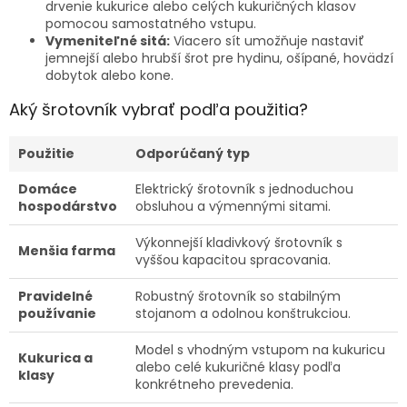
drvenie kukurice alebo celých kukuričných klasov
pomocou samostatného vstupu.
Vymeniteľné sitá:
Viacero sít umožňuje nastaviť
jemnejší alebo hrubší šrot pre hydinu, ošípané, hovädzí
dobytok alebo kone.
Aký šrotovník vybrať podľa použitia?
Použitie
Odporúčaný typ
Domáce
Elektrický šrotovník s jednoduchou
hospodárstvo
obsluhou a výmennými sitami.
Výkonnejší kladivkový šrotovník s
Menšia farma
vyššou kapacitou spracovania.
Pravidelné
Robustný šrotovník so stabilným
používanie
stojanom a odolnou konštrukciou.
Model s vhodným vstupom na kukuricu
Kukurica a
alebo celé kukuričné klasy podľa
klasy
konkrétneho prevedenia.