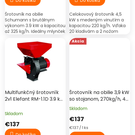
Do košíka
Do košíka
Šrotovník na obilie
Celokovový šrotovník 4,5
Schumann s brutálnym
kW s medeným vinutím a
výkonom 3.9 kW a kapacitou
kapacitou 220 kg/h. Vďaka
až 325 kg/h. Ideálny mlynček
20 kladivám a 2 nožom
na všetky druhy obilnín a
spracuje obilie aj celé klasy
Akcia
celé klasy kukurice.
kukurice. Priamy pohon bez
Disponuje zväčšenou
remeňov...
kovovou...
€174
–21 %
€164
–16 %
Multifunkčný šrotovník
Šrotovník na obilie 3,9 kW
2v1 Elefant RM-1.1D 3.9 kW
so stojanom, 270kg/h, 4
| Obilie + Ovocie | 100%
sitá, Micul Fermier, GF-
Skladom
Priemerné
Meď
0063
Skladom
hodnotenie
€137
produktu
€137
je
Jednotková
€137 / 1 ks
5,0
cena:
Do košíka