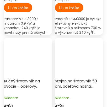
cena:
cena:
Do košíka
Do košíka
PartnerPRO PP3900 s
Procraft PCM3000 je vysoko
motorom 3,9 kW a
efektívny elektrický
kapacitou 240 kg/h je
šrotovník s príkonom 700 W
navrhnutý pre náročných
a výkonom až 240 kg/h.
chovateľov. Celokovové telo
Vďaka sade 5 výmenných
s ochranou IP54 a 20
sít a špeciálnemu
oceľových...
nadstavcu na celé kukuričné
klasy je...
Ručný šrotovník na
Stojan na šrotovník 50
ovocie – oceľový
cm, oceľová nosná
mlynček s lievikom |
konštrukcia
Perfect Home
Skladom
Skladom
€61
€31