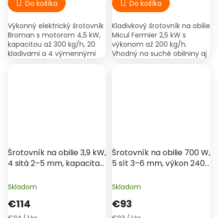
Do košíka
Do košíka
Výkonný elektrický šrotovník
Kladivkový šrotovník na obilie
Broman s motorom 4,5 kW,
Micul Fermier 2,5 kW s
kapacitou až 300 kg/h, 20
výkonom až 200 kg/h.
kladivami a 4 výmennými
Vhodný na suché obilniny aj
sitami. Vhodný na obilie aj
kukuričné klasy, 20 kladív, 4
celé kukuričné klasy.
sitá.
€132
–29 %
Šrotovník na obilie 3,9 kW,
Šrotovník na obilie 700 W,
4 sitá 2–5 mm, kapacita
5 sít 3–6 mm, výkon 240
240 kg/h – PartnerPRO
kg/h – PROCRAFT
PP3900
PCM3000
Skladom
Skladom
€114
€93
Jednotková
Jednotková
€114 / 1 ks
€93 / 1 ks