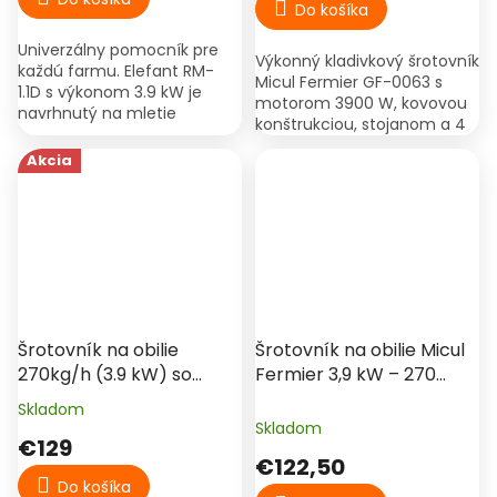
Do košíka
z
5
Univerzálny pomocník pre
hviezdičiek.
Výkonný kladivkový šrotovník
každú farmu. Elefant RM-
Micul Fermier GF-0063 s
1.1D s výkonom 3.9 kW je
motorom 3900 W, kovovou
navrhnutý na mletie
konštrukciou, stojanom a 4
všetkých druhov obilnín,
sitami v balení. Vhodný na
celých klasov kukurice a
Akcia
šrotovanie kukurice, pšenice,
vďaka...
jačmeňa, raže a...
Šrotovník na obilie
Šrotovník na obilie Micul
270kg/h (3.9 kW) so
Fermier 3,9 kW – 270
stojanom, 4 sitami a
kg/h, 4 sitá, s vreckom
Skladom
Priemerné
vrecom - Micul Fermier
Skladom
hodnotenie
€129
produktu
€122,50
je
Do košíka
5,0