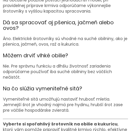
Na občasné použitie postačí jednoduchší model, pri
pravidelnej príprave krmiva odporúčame výkonnejšie
šrotovníky s vyššou kapacitou spracovania.
Dá sa spracovať aj pšenica, jačmeň alebo
ovos?
Áno. Elektrické šrotovníky sú vhodné na suché obilniny, ako je
pšenica, jačmeň, ovos, raž a kukurica.
Môžem drviť vlhké obilie?
Nie. Pre správnu funkciu a dlhšiu životnosť zariadenia
odporúčame používať iba suché obilniny bez väčších
nečistôt.
Na čo slúžia vymeniteľné sitá?
Vymeniteľné sitá umožňujú nastaviť hrubosť mletia.
Jemnejší šrot je vhodný najmä pre hydinu, hrubší šrot zase
pre väčšie hospodárske zvieratá.
Vyberte si spoľahlivý šrotovník na obilie a kukuricu
,
ktorý vám pomôže pripraviť kvalitné krmivo rýchlo, efektívne