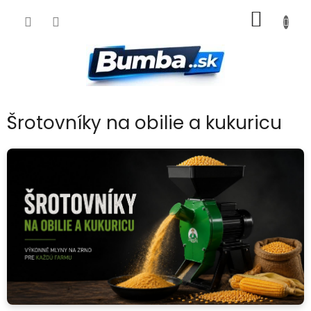
Prejsť
NÁKU
na
obsah
KOŠÍK
Šrotovníky na obilie a kukuricu