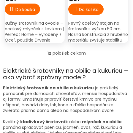
Do košíka
Do košíka
Ručný šrotovník na ovocie –
Pevný oceľový stojan na
oceľový mlynček s lievikom |
šrotovník s výškou 50 cm.
Perfect Home – vyrobený z
Nosná konštrukcia z hrubého
Oceľ, použitie Drvenie
materiálu zvyšuje stabilitu
ovocia pred lisovaním či
pri šrotovaní a uľahčuje
kvasením, upevnenie
prácu so šrotovníkom.
12
položiek celkom
O
Rukoväť + stabilizačné...
Dodáva sa v
v
demontovanom...
l
Elektrické šrotovníky na obilie a kukuricu –
á
ako vybrať správny model?
d
a
Elektrický šrotovník na obilie a kukuricu
je praktický
c
pomocník pre domácich chovateľov, menšie hospodárstva
i
aj farmy. Umožňuje pripraviť čerstvé krmivo pre hydinu,
e
ošípané, hovädzí dobytok, kone a ďalšie hospodárske
p
zvieratá priamo doma alebo na hospodárskom dvore.
r
v
Kvalitný
kladivkový šrotovník
alebo
mlynček na obilie
k
pomáha spracovať pšenicu, jačmeň, ovos, raž, kukuricu a
y