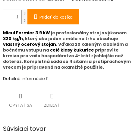
Pridať do košíka
Micul Fermier 3.9 kW
je profesionálny stroj s výkonom
320 kg/h
, ktorý ako jeden z mála na trhu obsahuje
vlastný oceľový stojan
. Vďaka 20 kaleným kladivám a
bočnému vstupu na
celé klasy kukurice
pripravíte
krmivo pre vaše hospodárstvo 4-krát rýchlejšie než
doteraz. Kompletná sada so 4 sitami a protiprachovým
vrecom je pripravená na okamžité použitie.
Detailné informácie
OPÝTAŤ SA
ZDIEĽAŤ
Súvisiaci tovar