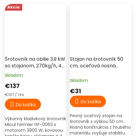
Akcia
€164
–16 %
Šrotovník na obilie 3,9 kW
Stojan na šrotovník 50
so stojanom, 270kg/h, 4
cm, oceľová nosná
sitá, Micul Fermier, GF-
konštrukcia
Skladom
Priemerné
0063
Skladom
hodnotenie
€137
produktu
€31
je
Jednotková
€137 / 1 ks
5,0
cena:
Do košíka
Do košíka
z
5
Pevný oceľový stojan na
hviezdičiek.
Výkonný kladivkový šrotovník
šrotovník s výškou 50 cm.
Micul Fermier GF-0063 s
Nosná konštrukcia z hrubého
motorom 3900 W, kovovou
materiálu zvyšuje stabilitu
konštrukciou, stojanom a 4