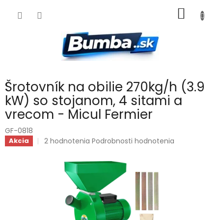
Prejsť
NÁKU
na
obsah
KOŠÍK
Šrotovník na obilie 270kg/h (3.9
kW) so stojanom, 4 sitami a
vrecom - Micul Fermier
GF-0818
Priemerné
2 hodnotenia
Podrobnosti hodnotenia
Akcia
hodnotenie
produktu
je
5,0
z
5
hviezdičiek.