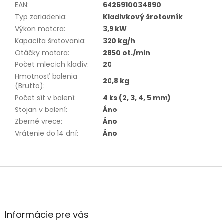
EAN
:
6426910034890
Typ zariadenia
:
Kladivkový šrotovník
Výkon motora
:
3,9 kW
Kapacita šrotovania
:
320 kg/h
Otáčky motora
:
2850 ot./min
Počet mlecích kladív
:
20
Hmotnosť balenia
20,8 kg
(Brutto)
:
Počet sít v balení
:
4 ks (2, 3, 4, 5 mm)
Stojan v balení
:
Áno
Zberné vrece
:
Áno
Vrátenie do 14 dní
:
Áno
Z
á
p
ä
t
Informácie pre vás
i