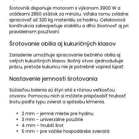
Šrotovník disponuje motorom s výkonom 3900 W a
otáčkami 2850 otáčok za minútu. Vďaka tomu zvládne
spracovať až 320 kg materiálu za hodinu. Celokovová
konštrukcia zabezpečuje stabilitu a dlhú životnosť aj pri
pravidelnom používaní.
Šrotovanie obilia aj kukuričných klasov
Zariadenie umožňuje spracovanie bežného obilia aj
celých kukuričných klasov. Bočný otvor zjednodušuje
prácu, pretože kukuricu nie je potrebné vopred lúpať.
Nastavenie jemnosti šrotovania
Súčasťou balenia sú štyri sitá s rôznou veľkosťou
otvorov. Pomocou nich si môžete prispôsobiť hrubosť
šrotu podľa typu zvierat a spôsobu kŕmenia.
2 mm – jemné mletie pre hydinu
3 mm – univerzálne použitie
4 mm – hrubší šrot
5 mm – pre väčšie hospodárske zvieratá