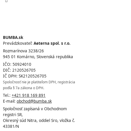
BUMBA.sk
Prevádzkovateľ:
Aeterna spol. s r.o.
Rozmarínova 3238/26
945 01 Komárno, Slovenská republika
IČO: 50924010
DIČ: 2120526705
IČ DPH: SK2120526705
Spoločnosť nie je platiteľom DPH, registrácia
podľa § 7a zákona o DPH.
Tel.:
+421 918 169 891
E-mail:
obchod@bumba.sk
Spoločnosť zapísaná v Obchodnom
registri SR,
Okresný súd Nitra, oddiel Sro, vložka č.
43381/N