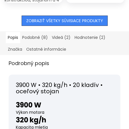
pri šrotovaní a uľahčuje
sitami v balení. Vhodný na
prácu so šrotovníkom.
šrotovanie kukurice, pšenice,
Dodáva sa v
jačmeňa, raže a...
demontovanom...
ZOBRAZIŤ VŠETKY SÚVISIACE PRODUKTY
Popis
Podobné (8)
Videá (2)
Hodnotenie (2)
Značka
Ostatné informácie
Podrobný popis
3900 W • 320 kg/h • 20 kladív •
oceľový stojan
3900 W
Výkon motora
320 kg/h
Kapacita mletia