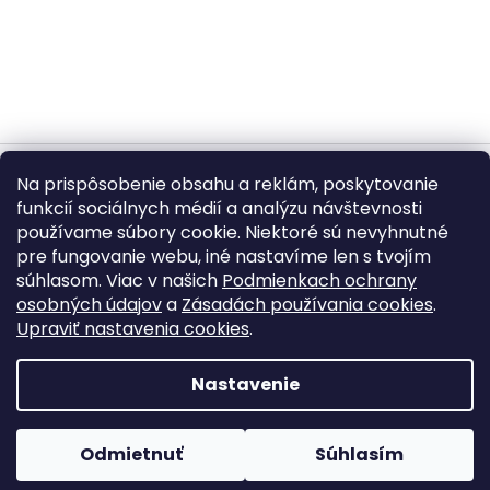
Na prispôsobenie obsahu a reklám, poskytovanie
Vytvoril Shoptet
funkcií sociálnych médií a analýzu návštevnosti
používame súbory cookie. Niektoré sú nevyhnutné
pre fungovanie webu, iné nastavíme len s tvojím
Copyright 2026
BUMBA.sk
. Všetky práva vyhradené.
súhlasom. Viac v našich
Podmienkach ochrany
Upraviť nastavenie cookies
osobných údajov
a
Zásadách používania cookies
.
Upraviť nastavenia cookies
.
©
2026
BUMBA.sk – Kopírovanie textov, fotografií,
produktových popisov a grafických prvkov bez písomného
Nastavenie
súhlasu je zakázané.
Odmietnuť
Súhlasím
⌂
☰
⌕
🛒
Domov
Kategórie
Hľadať
Košík