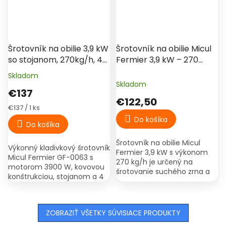
€164
–16 %
Šrotovník na obilie 3,9 kW
Šrotovník na obilie Micul
so stojanom, 270kg/h, 4
Fermier 3,9 kW – 270
sitá, Micul Fermier, GF-
kg/h, 4 sitá, s vreckom
Skladom
Priemerné
0063
Skladom
hodnotenie
€137
produktu
€122,50
je
Jednotková
€137 / 1 ks
5,0
cena:
Do košíka
Do košíka
z
5
Šrotovník na obilie Micul
hviezdičiek.
Výkonný kladivkový šrotovník
Fermier 3,9 kW s výkonom
Micul Fermier GF-0063 s
270 kg/h je určený na
motorom 3900 W, kovovou
šrotovanie suchého zrna a
konštrukciou, stojanom a 4
kukurice. Súčasťou sú 4 sitá
sitami v balení. Vhodný na
a zberné vrecko.
šrotovanie kukurice, pšenice,
jačmeňa, raže a...
ZOBRAZIŤ VŠETKY SÚVISIACE PRODUKTY