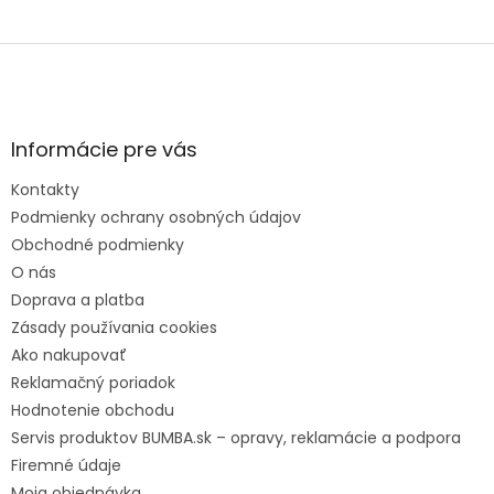
Z
á
p
ä
t
Informácie pre vás
i
e
Kontakty
Podmienky ochrany osobných údajov
Obchodné podmienky
O nás
Doprava a platba
Zásady používania cookies
Ako nakupovať
Reklamačný poriadok
Hodnotenie obchodu
Servis produktov BUMBA.sk – opravy, reklamácie a podpora
Firemné údaje
Moja objednávka