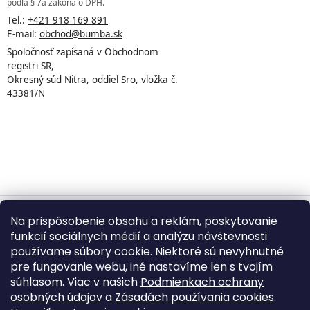
podľa § 7a zákona o DPH.
Tel.:
+421 918 169 891
E-mail:
obchod@bumba.sk
Spoločnosť zapísaná v Obchodnom
registri SR,
Okresný súd Nitra, oddiel Sro, vložka č.
43381/N
Na prispôsobenie obsahu a reklám, poskytovanie
Vytvoril Shoptet
funkcií sociálnych médií a analýzu návštevnosti
používame súbory cookie. Niektoré sú nevyhnutné
pre fungovanie webu, iné nastavíme len s tvojím
Copyright 2026
BUMBA.sk
. Všetky práva vyhradené.
súhlasom. Viac v našich
Podmienkach ochrany
Upraviť nastavenie cookies
osobných údajov
a
Zásadách používania cookies
.