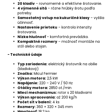
20 kladív
– rovnomerné a efektívne šrotovanie.
4 výmenné sitá
– rôzne hrúbky šrotu podľa
potreby.
Samostatný vstup na kukuričné klasy
– vyššia
účinnosť.
Nastavenie prietoku
– kontrola intenzity
šrotovania.
Nízka hlučnosť
– komfortná prevádzka.
Kompaktné rozmery
– možnosť montáže na
stôl alebo stojan.
- Technické údaje
Typ zariadenia:
elektrický šrotovník na obilie
(kladivkový)
Značka:
Micul Fermier
Výkon motora:
2,5 kW
Napájanie:
220 – 240 V / 50 Hz
Otáčky motora:
2850 ot./min
Mlecí mechanizmus:
rotor s 20 kladivami
Výkon spracovania:
až 200 kg/h
Počet sít v balení:
4 ks
Rozmery:
360 × 320 × 345 mm
Hmotnosť:
18,2 kg