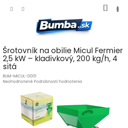
Prejsť
NÁKU
na
obsah
KOŠÍK
Šrotovník na obilie Micul Fermier
2,5 kW – kladivkový, 200 kg/h, 4
sitá
BUM-MICUL-0001
Priemerné
Neohodnotené
Podrobnosti hodnotenia
hodnotenie
produktu
je
0,0
z
5
hviezdičiek.