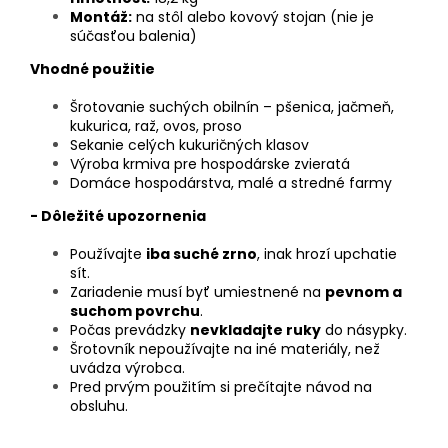
Montáž:
na stôl alebo kovový stojan (nie je
súčasťou balenia)
Vhodné použitie
Šrotovanie suchých obilnín – pšenica, jačmeň,
kukurica, raž, ovos, proso
Sekanie celých kukuričných klasov
Výroba krmiva pre hospodárske zvieratá
Domáce hospodárstva, malé a stredné farmy
- Dôležité upozornenia
Používajte
iba suché zrno
, inak hrozí upchatie
sít.
Zariadenie musí byť umiestnené na
pevnom a
suchom povrchu
.
Počas prevádzky
nevkladajte ruky
do násypky.
Šrotovník nepoužívajte na iné materiály, než
uvádza výrobca.
Pred prvým použitím si prečítajte návod na
obsluhu.