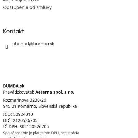
Odstúpenie od zmluvy
Kontakt
obchod
@
bumba.sk
BUMBA.sk
Prevádzkovateľ:
Aeterna spol. s r.o.
Rozmarínova 3238/26
945 01 Komárno, Slovenská republika
IČO: 50924010
DIČ: 2120526705
IČ DPH: SK2120526705
Spoločnosť nie je platiteľom DPH, registrácia