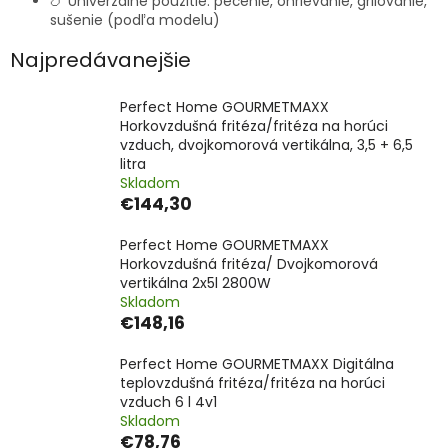
🍗 Univerzálne použitie: pečenie, ohrievanie, grilovanie,
sušenie (podľa modelu)
Najpredávanejšie
Perfect Home GOURMETMAXX
Horkovzdušná fritéza/fritéza na horúci
vzduch, dvojkomorová vertikálna, 3,5 + 6,5
litra
Skladom
€144,30
Perfect Home GOURMETMAXX
Horkovzdušná fritéza/ Dvojkomorová
vertikálna 2x5l 2800W
Skladom
€148,16
Perfect Home GOURMETMAXX Digitálna
teplovzdušná fritéza/fritéza na horúci
vzduch 6 l 4v1
Skladom
€78,76