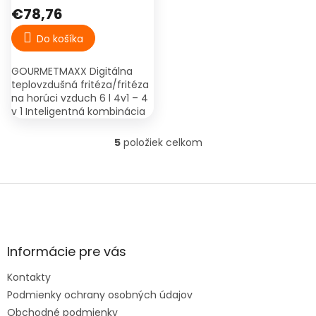
vzduch 6 l 4v1
€78,76
Do košíka
GOURMETMAXX Digitálna
teplovzdušná fritéza/fritéza
na horúci vzduch 6 l 4v1 – 4
v 1 Inteligentná kombinácia
konvekčnej rúry, grilu, fritézy
a sušičky – pre všetky vaše
5
položiek celkom
O
obľúbené...
v
l
Z
á
á
d
p
a
ä
c
t
i
Informácie pre vás
i
e
e
p
Kontakty
r
v
Podmienky ochrany osobných údajov
k
Obchodné podmienky