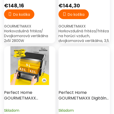
o
2x5l 2800W
vzduch, dvojkomorová
€148,16
€144,30
v
vertikálna, 3,5 + 6,5 litra
Do košíka
Do košíka
GOURMETMAXX
GOURMETMAXX
Horkovzdušná fritéza/
Horkovzdušná fritéza/fritéza
Dvojkomorová vertikálna
na horúci vzduch,
2x5l 2800W
dvojkomorová vertikálna, 3,5
+ 6,5 litra – dômyselná -
vertikálna Varte na 2
úrovniach nad sebou vďaka
vertikálnemu...
Perfect Home
Perfect Home
GOURMETMAXX
GOURMETMAXX Digitálna
Teplovzdušná fritéza/
teplovzdušná fritéza/
Digitálna varná
Hotfryer 4,5 l 1400 W
Skladom
Skladom