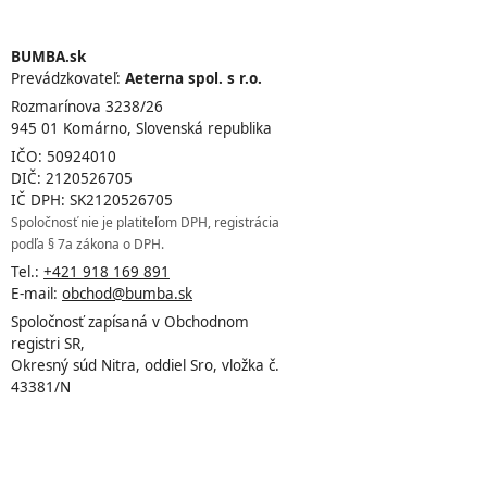
BUMBA.sk
Prevádzkovateľ:
Aeterna spol. s r.o.
Rozmarínova 3238/26
945 01 Komárno, Slovenská republika
IČO: 50924010
DIČ: 2120526705
IČ DPH: SK2120526705
Spoločnosť nie je platiteľom DPH, registrácia
podľa § 7a zákona o DPH.
Tel.:
+421 918 169 891
E-mail:
obchod@bumba.sk
Spoločnosť zapísaná v Obchodnom
registri SR,
Okresný súd Nitra, oddiel Sro, vložka č.
43381/N