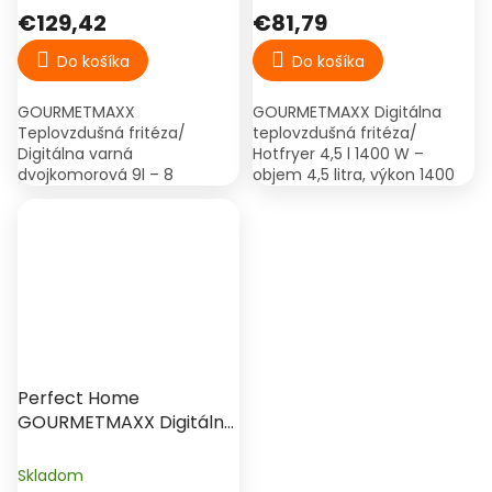
dvojkomorová 9l
€129,42
€81,79
Do košíka
Do košíka
GOURMETMAXX
GOURMETMAXX Digitálna
Teplovzdušná fritéza/
teplovzdušná fritéza/
Digitálna varná
Hotfryer 4,5 l 1400 W –
dvojkomorová 9l – 8
objem 4,5 litra, výkon 1400
programov s jedným
W, napätie 240 V,
dotykom a manuálny režim
Frekvencia: 60 Hz, teplotný
steak, kuracie stehno,
rozsah 40 °C - 200 °C,
krevety, ryba, pizza, hranolky,
funkcie 9...
pečenie,...
Perfect Home
GOURMETMAXX Digitálna
teplovzdušná
fritéza/fritéza na horúci
Skladom