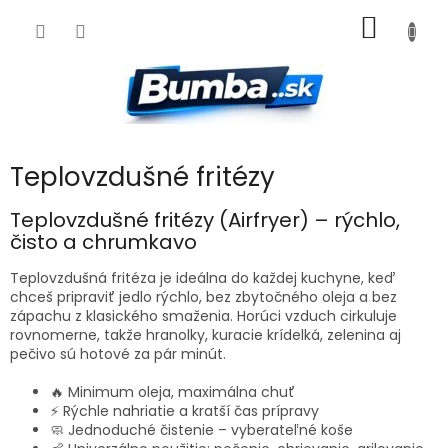
Prejsť
NÁKU
na
obsah
KOŠÍK
Teplovzdušné fritézy
Teplovzdušné fritézy (Airfryer) – rýchlo,
čisto a chrumkavo
Teplovzdušná fritéza je ideálna do každej kuchyne, keď
chceš pripraviť jedlo rýchlo, bez zbytočného oleja a bez
zápachu z klasického smaženia. Horúci vzduch cirkuluje
rovnomerne, takže hranolky, kuracie krídelká, zelenina aj
pečivo sú hotové za pár minút.
🔥 Minimum oleja, maximálna chuť
⚡ Rýchle nahriatie a kratší čas prípravy
🧼 Jednoduché čistenie – vyberateľné koše