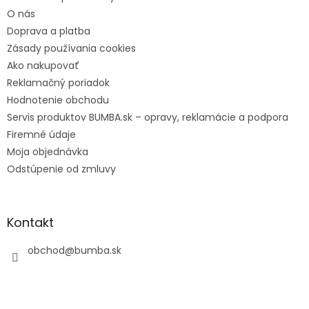
y
O nás
v
Doprava a platba
ý
p
Zásady používania cookies
i
Ako nakupovať
s
Reklamačný poriadok
u
Hodnotenie obchodu
Servis produktov BUMBA.sk – opravy, reklamácie a podpora
Firemné údaje
Moja objednávka
Odstúpenie od zmluvy
Kontakt
obchod
@
bumba.sk