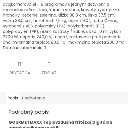
dvojkomorová 9l – 8 programov s jedným dotykom a
manuálny režim steak, kuracie stehno, krevety, ryba, pizza,
hranolky, pečenie, zelenina, dĺžka 30,0 cm, šírka 37,5 cm,
výška 38,0 cm, hmotnosť 7,5 kg, objem 9,0 l, farba Čierna,
vyrobený z ABS, polyamidy (PA), polykarbonát (PC),
polypropylén (PP), režim Zástrčky / káble, dĺžka 1,0 m, výkon
2700 W, napätie 240,0 V, trieda I, zastavenie proti prehriatiu
áno, minimálna teplota 80,0 °C, maximálna teplota 200,0 °C
Detailné informácie
OPÝTAŤ SA
ZDIEĽAŤ
Popis
Hodnotenie
Podrobný popis
GOURMETMAXX Teplovzdušná fritéza/ Digitálna
varná dvojkomorová 9l