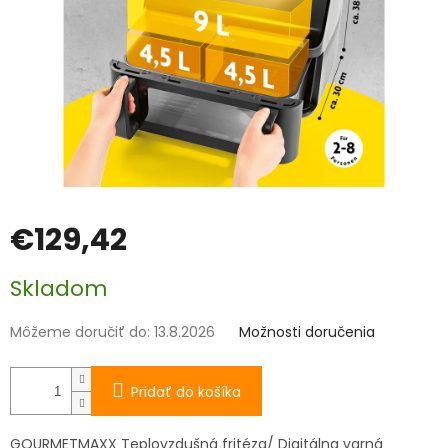
€129,42
Jednotková
Skladom
cena:
Môžeme doručiť do:
13.8.2026
Možnosti doručenia
Pridať do košíka
GOURMETMAXX Teplovzdušná fritéza/ Digitálna varná