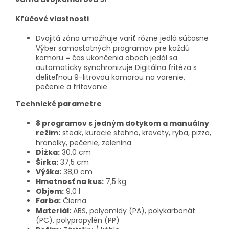
Kľúčové vlastnosti
Dvojitá zóna umožňuje variť rôzne jedlá súčasne
Výber samostatných programov pre každú
komoru = čas ukončenia oboch jedál sa
automaticky synchronizuje Digitálna fritéza s
deliteľnou 9-litrovou komorou na varenie,
pečenie a fritovanie
Technické parametre
8 programov s jedným dotykom a manuálny
režim:
steak, kuracie stehno, krevety, ryba, pizza,
hranolky, pečenie, zelenina
Dĺžka:
30,0 cm
Šírka:
37,5 cm
Výška:
38,0 cm
Hmotnosť na kus:
7,5 kg
Objem:
9,0 l
Farba:
Čierna
Materiál:
ABS, polyamidy (PA), polykarbonát
(PC), polypropylén (PP)