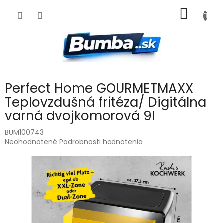
Prejsť
NÁKU
na
obsah
KOŠÍK
Perfect Home GOURMETMAXX
Teplovzdušná fritéza/ Digitálna
varná dvojkomorová 9l
BUM100743
Priemerné
Neohodnotené
Podrobnosti hodnotenia
hodnotenie
produktu
je
0,0
z
5
hviezdičiek.