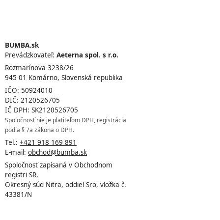
BUMBA.sk
Prevádzkovateľ:
Aeterna spol. s r.o.
Rozmarínova 3238/26
945 01 Komárno, Slovenská republika
IČO: 50924010
DIČ: 2120526705
IČ DPH: SK2120526705
Spoločnosť nie je platiteľom DPH, registrácia
podľa § 7a zákona o DPH.
Tel.:
+421 918 169 891
E-mail:
obchod@bumba.sk
Spoločnosť zapísaná v Obchodnom
registri SR,
Okresný súd Nitra, oddiel Sro, vložka č.
43381/N