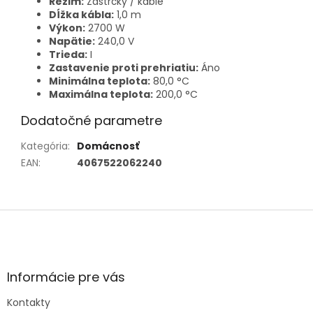
Režim:
Zástrčky / káble
Dĺžka kábla:
1,0 m
Výkon:
2700 W
Napätie:
240,0 V
Trieda:
I
Zastavenie proti prehriatiu:
Áno
Minimálna teplota:
80,0 °C
Maximálna teplota:
200,0 °C
Dodatočné parametre
Kategória
:
Domácnosť
EAN
:
4067522062240
Z
á
p
ä
t
Informácie pre vás
i
e
Kontakty