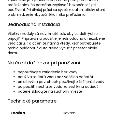
Zariadenie je vybavené ochranou pred prehriatím a
preťažením, čo pomáha zvyšovať bezpečnosť pri
používaní. Pri dlhšej práci sa systém automaticky stará
o obmedzenie zbytočného rizika preťaženia.
Jednoduchá inštalácia
Všetky moduly sú navrhnuté tak, aby sa dali rýchlo
pripojiť. Príprava na použitie je jednoduchá a nezaberie
veľa času. To oceníte najmä vtedy, keď potrebujete
rýchlo opláchnuť auto alebo vyčistiť priestor okolo
domu.
Na čo si dať pozor pri používaní
nepoužívajte zariadenie bez vody
používajte čistú vodu bez väčších nečistôt
pri citlivých povrchoch používajte širší prúd vody
po použití nechajte vodu zo systému odtiecť
batérie skladujte na suchom mieste
Technické parametre
Značka
Hayami