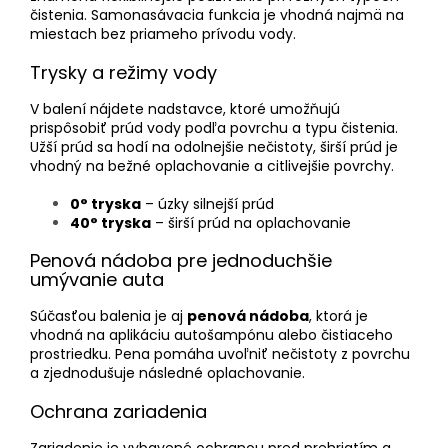
čistenia. Samonasávacia funkcia je vhodná najmä na
miestach bez priameho prívodu vody.
Trysky a režimy vody
V balení nájdete nadstavce, ktoré umožňujú
prispôsobiť prúd vody podľa povrchu a typu čistenia.
Užší prúd sa hodí na odolnejšie nečistoty, širší prúd je
vhodný na bežné oplachovanie a citlivejšie povrchy.
0° tryska
– úzky silnejší prúd
40° tryska
– širší prúd na oplachovanie
Penová nádoba pre jednoduchšie
umývanie auta
Súčasťou balenia je aj
penová nádoba
, ktorá je
vhodná na aplikáciu autošampónu alebo čistiaceho
prostriedku. Pena pomáha uvoľniť nečistoty z povrchu
a zjednodušuje následné oplachovanie.
Ochrana zariadenia