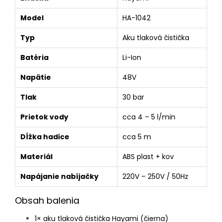
Model
HA-1042
Typ
Aku tlaková čistička
Batéria
Li-Ion
Napätie
48V
Tlak
30 bar
Prietok vody
cca 4 – 5 l/min
Dĺžka hadice
cca 5 m
Materiál
ABS plast + kov
Napájanie nabíjačky
220V – 250V / 50Hz
Obsah balenia
1× aku tlaková čistička Hayami (čierna)