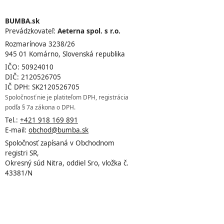
BUMBA.sk
Prevádzkovateľ:
Aeterna spol. s r.o.
Rozmarínova 3238/26
945 01 Komárno, Slovenská republika
IČO: 50924010
DIČ: 2120526705
IČ DPH: SK2120526705
Spoločnosť nie je platiteľom DPH, registrácia
podľa § 7a zákona o DPH.
Tel.:
+421 918 169 891
E-mail:
obchod@bumba.sk
Spoločnosť zapísaná v Obchodnom
registri SR,
Okresný súd Nitra, oddiel Sro, vložka č.
43381/N