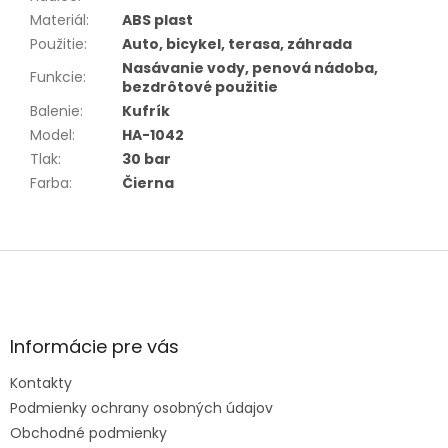
Materiál
:
ABS plast
Použitie
:
Auto, bicykel, terasa, záhrada
Nasávanie vody, penová nádoba,
Funkcie
:
bezdrôtové použitie
Balenie
:
Kufrík
Model
:
HA-1042
Tlak
:
30 bar
Farba
:
Čierna
Z
á
p
ä
t
Informácie pre vás
i
e
Kontakty
Podmienky ochrany osobných údajov
Obchodné podmienky