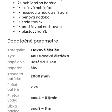
2× nabíjateľná batéria
1× sieťová nabíjačka
1× nasávacia hadica s filtrom
1× penová nádoba
1× sada trysiek
1× predlžovací nadstavec
1× plastový kufrík
Dodatočné parametre
Kategória
:
Tlakové čističe
Typ
:
Aku tlaková čistička
Napájanie
:
Batéria Li-Ion
Napätie
:
88V
Kapacita
2000 mAh
batérie
:
Počet
2 ks
batérií
:
Prietok
cca 4 – 5 l/min
vody
:
Dĺžka
cca 3 – 5 m
hadice
: