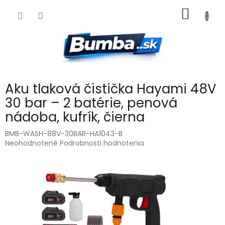
Prejsť
NÁKU
na
obsah
KOŠÍK
Aku tlaková čistička Hayami 48V
30 bar – 2 batérie, penová
nádoba, kufrík, čierna
BMB-WASH-88V-30BAR-HA1043-B
Priemerné
Neohodnotené
Podrobnosti hodnotenia
hodnotenie
produktu
je
0,0
z
5
hviezdičiek.