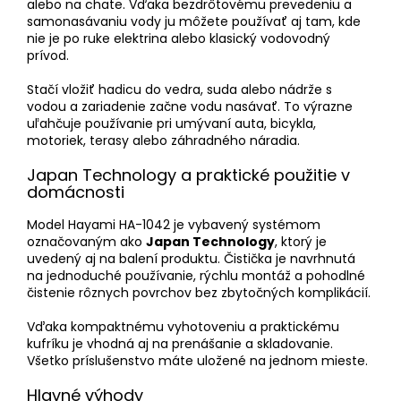
alebo na chate. Vďaka bezdrôtovému prevedeniu a
samonasávaniu vody ju môžete používať aj tam, kde
nie je po ruke elektrina alebo klasický vodovodný
prívod.
Stačí vložiť hadicu do vedra, suda alebo nádrže s
vodou a zariadenie začne vodu nasávať. To výrazne
uľahčuje používanie pri umývaní auta, bicykla,
motoriek, terasy alebo záhradného náradia.
Japan Technology a praktické použitie v
domácnosti
Model Hayami HA-1042 je vybavený systémom
označovaným ako
Japan Technology
, ktorý je
uvedený aj na balení produktu. Čistička je navrhnutá
na jednoduché používanie, rýchlu montáž a pohodlné
čistenie rôznych povrchov bez zbytočných komplikácií.
Vďaka kompaktnému vyhotoveniu a praktickému
kufríku je vhodná aj na prenášanie a skladovanie.
Všetko príslušenstvo máte uložené na jednom mieste.
Hlavné výhody