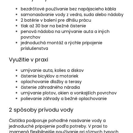
bezdrôtové používanie bez napájacieho kábla
samonasávanie vody z vedra, suda alebo nádoby
2 batérie v balení pre dlhšiu prácu
tlak až 30 bar na bežné čistenie
penová nádoba na umývanie auta a iných
povrchov
jednoduchá montáž a rýchle pripojenie
príslušenstva
Využitie v praxi
umývanie auta, kolies a diskov
čistenie bicyklov a motoriek
oplachovanie dlažby a terasy
čistenie záhradného náradia
umývanie plotov, okien a vonkajších povrchov
polievanie záhrady a bežné oplachovanie
2 spôsoby prívodu vody
Čistička podporuje pohodlné nasávanie vody a
jednoduché pripojenie podľa potreby. V praxi to
znamená flexibilnejšie používanie pri rôznych typoch