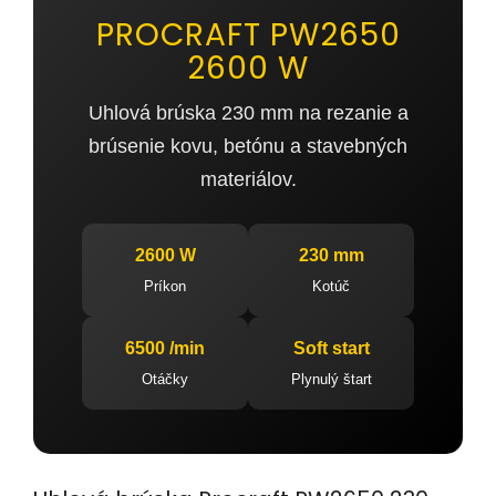
PROCRAFT PW2650
2600 W
Uhlová brúska 230 mm na rezanie a
brúsenie kovu, betónu a stavebných
materiálov.
2600 W
230 mm
Príkon
Kotúč
6500 /min
Soft start
Otáčky
Plynulý štart