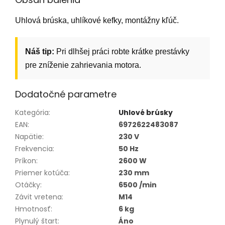
Uhlová brúska, uhlíkové kefky, montážny kľúč.
Náš tip:
Pri dlhšej práci robte krátke prestávky
pre zníženie zahrievania motora.
Dodatočné parametre
Kategória
:
Uhlové brúsky
EAN
:
6972622483087
Napätie
:
230 V
Frekvencia
:
50 Hz
Príkon
:
2600 W
Priemer kotúča
:
230 mm
Otáčky
:
6500 /min
Závit vretena
:
M14
Hmotnosť
:
6 kg
Plynulý štart
:
Áno