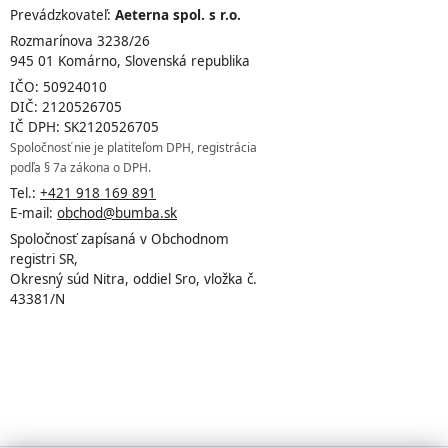
Prevádzkovateľ:
Aeterna spol. s r.o.
Rozmarínova 3238/26
945 01 Komárno, Slovenská republika
IČO: 50924010
DIČ: 2120526705
IČ DPH: SK2120526705
Spoločnosť nie je platiteľom DPH, registrácia
podľa § 7a zákona o DPH.
Tel.:
+421 918 169 891
E-mail:
obchod@bumba.sk
Spoločnosť zapísaná v Obchodnom
registri SR,
Okresný súd Nitra, oddiel Sro, vložka č.
43381/N