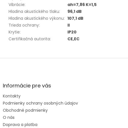
Vibrácie
:
ah=7,86 K=1,5
Hladina akustického tlaku
:
96,1 dB
Hladina akustického výkonu
:
107,1 dB
Trieda ochrany
:
II
Krytie
:
IP20
Certifikačná autorita
:
CE,EC
Z
á
p
ä
t
Informácie pre vás
i
e
Kontakty
Podmienky ochrany osobných údajov
Obchodné podmienky
O nás
Doprava a platba