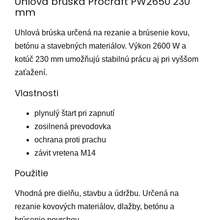
Uhlová brúska Procraft PW2650 230
mm
Uhlová brúska určená na rezanie a brúsenie kovu,
betónu a stavebných materiálov. Výkon 2600 W a
kotúč 230 mm umožňujú stabilnú prácu aj pri vyššom
zaťažení.
Vlastnosti
plynulý štart pri zapnutí
zosilnená prevodovka
ochrana proti prachu
závit vretena M14
Použitie
Vhodná pre dielňu, stavbu a údržbu. Určená na
rezanie kovových materiálov, dlažby, betónu a
brúsenie povrchov.