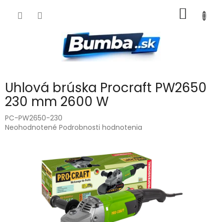
Prejsť
NÁKU
na
obsah
KOŠÍK
Uhlová brúska Procraft PW2650
230 mm 2600 W
PC-PW2650-230
Priemerné
Neohodnotené
Podrobnosti hodnotenia
hodnotenie
produktu
je
0,0
z
5
hviezdičiek.