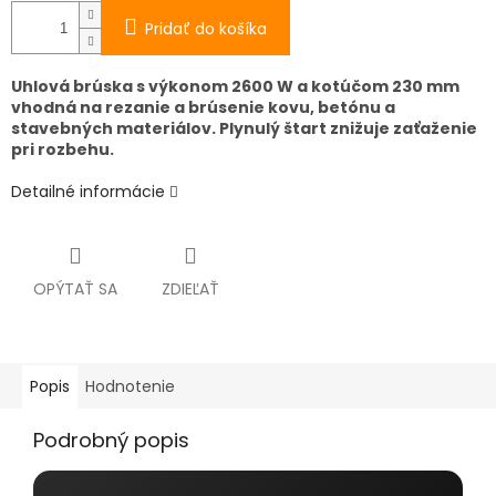
Pridať do košíka
Uhlová brúska s výkonom 2600 W a kotúčom 230 mm
vhodná na rezanie a brúsenie kovu, betónu a
stavebných materiálov. Plynulý štart znižuje zaťaženie
pri rozbehu.
Detailné informácie
OPÝTAŤ SA
ZDIEĽAŤ
Popis
Hodnotenie
Podrobný popis