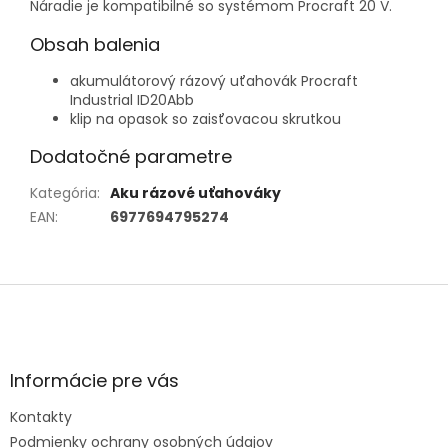
Náradie je kompatibilné so systémom Procraft 20 V.
Obsah balenia
akumulátorový rázový uťahovák Procraft
Industrial ID20Abb
klip na opasok so zaisťovacou skrutkou
Dodatočné parametre
Kategória
:
Aku rázové uťahováky
EAN
:
6977694795274
Z
á
p
ä
t
Informácie pre vás
i
e
Kontakty
Podmienky ochrany osobných údajov