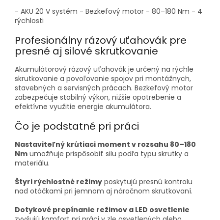
- AKU 20 V systém - Bezkefový motor - 80–180 Nm - 4
rýchlosti
Profesionálny rázový uťahovák pre
presné aj silové skrutkovanie
Akumulátorový rázový uťahovák je určený na rýchle
skrutkovanie a povoľovanie spojov pri montážnych,
stavebných a servisných prácach. Bezkefový motor
zabezpečuje stabilný výkon, nižšie opotrebenie a
efektívne využitie energie akumulátora.
Čo je podstatné pri práci
Nastaviteľný krútiaci moment v rozsahu 80–180
Nm
umožňuje prispôsobiť silu podľa typu skrutky a
materiálu.
Štyri rýchlostné režimy
poskytujú presnú kontrolu
nad otáčkami pri jemnom aj náročnom skrutkovaní.
Dotykové prepínanie režimov a LED osvetlenie
zvyšujú komfort pri práci v zle osvetlených alebo