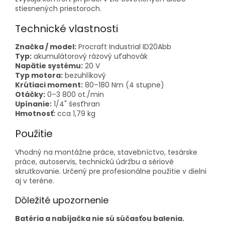
stiesnených priestoroch.
Technické vlastnosti
Značka / model:
Procraft Industrial ID20Abb
Typ:
akumulátorový rázový uťahovák
Napätie systému:
20 V
Typ motora:
bezuhlíkový
Krútiaci moment:
80–180 Nm (4 stupne)
Otáčky:
0–3 800 ot./min
Upínanie:
1/4" šesťhran
Hmotnosť:
cca 1,79 kg
Použitie
Vhodný na montážne práce, stavebníctvo, tesárske
práce, autoservis, technickú údržbu a sériové
skrutkovanie. Určený pre profesionálne použitie v dielni
aj v teréne.
Dôležité upozornenie
Batéria a nabíjačka nie sú súčasťou balenia.