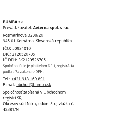
BUMBA.sk
Prevádzkovateľ:
Aeterna spol. s r.o.
Rozmarínova 3238/26
945 01 Komárno, Slovenská republika
IČO: 50924010
DIČ: 2120526705
IČ DPH: SK2120526705
Spoločnosť nie je platiteľom DPH, registrácia
podľa § 7a zákona o DPH.
Tel.:
+421 918 169 891
E-mail:
obchod@bumba.sk
Spoločnosť zapísaná v Obchodnom
registri SR,
Okresný súd Nitra, oddiel Sro, vložka č.
43381/N