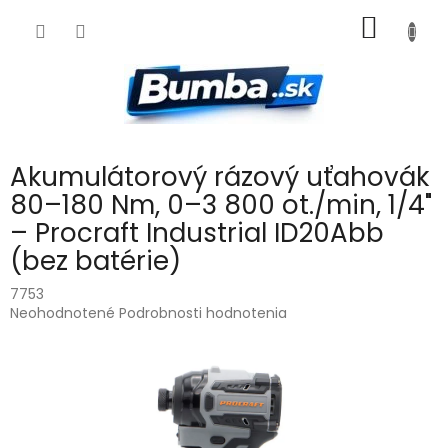
Prejsť
NÁKU
na
obsah
KOŠÍK
Akumulátorový rázový uťahovák
80–180 Nm, 0–3 800 ot./min, 1/4"
– Procraft Industrial ID20Abb
(bez batérie)
7753
Priemerné
Neohodnotené
Podrobnosti hodnotenia
hodnotenie
produktu
je
0,0
z
5
hviezdičiek.