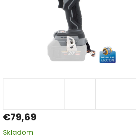
€79,69
Jednotková
Skladom
cena: