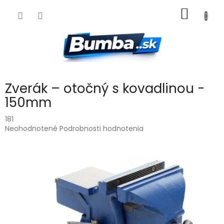
Prejsť
NÁKU
na
obsah
KOŠÍK
Zverák – otočný s kovadlinou -
150mm
181
Priemerné
Neohodnotené
Podrobnosti hodnotenia
hodnotenie
produktu
je
0,0
z
5
hviezdičiek.