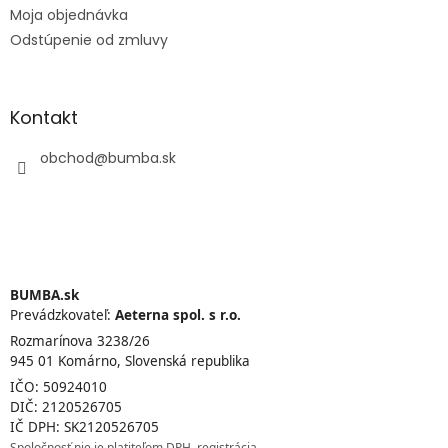
Moja objednávka
Odstúpenie od zmluvy
Kontakt
obchod
@
bumba.sk
BUMBA.sk
Prevádzkovateľ:
Aeterna spol. s r.o.
Rozmarínova 3238/26
945 01 Komárno, Slovenská republika
IČO: 50924010
DIČ: 2120526705
IČ DPH: SK2120526705
Spoločnosť nie je platiteľom DPH, registrácia