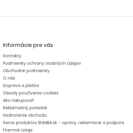
Z
á
p
ä
t
Informácie pre vás
i
e
Kontakty
Podmienky ochrany osobných údajov
Obchodné podmienky
O nás
Doprava a platba
Zásady používania cookies
Ako nakupovať
Reklamačný poriadok
Hodnotenie obchodu
Servis produktov BUMBA.sk – opravy, reklamácie a podpora
Firemné údaje