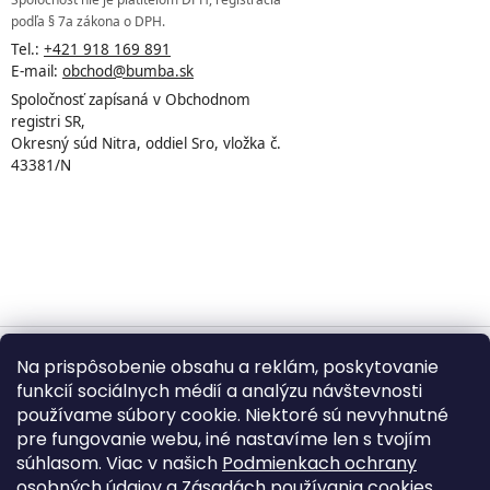
podľa § 7a zákona o DPH.
Tel.:
+421 918 169 891
E-mail:
obchod@bumba.sk
Spoločnosť zapísaná v Obchodnom
registri SR,
Okresný súd Nitra, oddiel Sro, vložka č.
43381/N
Na prispôsobenie obsahu a reklám, poskytovanie
Vytvoril Shoptet
funkcií sociálnych médií a analýzu návštevnosti
používame súbory cookie. Niektoré sú nevyhnutné
pre fungovanie webu, iné nastavíme len s tvojím
Copyright 2026
BUMBA.sk
. Všetky práva vyhradené.
súhlasom. Viac v našich
Podmienkach ochrany
Upraviť nastavenie cookies
osobných údajov
a
Zásadách používania cookies
.