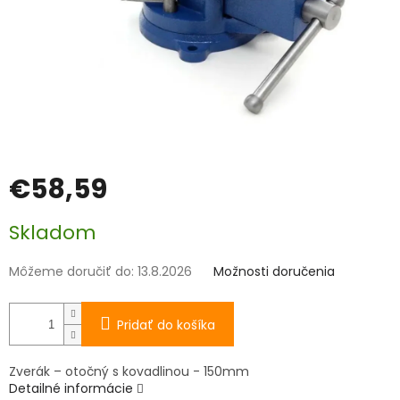
€58,59
Jednotková
Skladom
cena:
Môžeme doručiť do:
13.8.2026
Možnosti doručenia
Pridať do košíka
Zverák – otočný s kovadlinou - 150mm
Detailné informácie