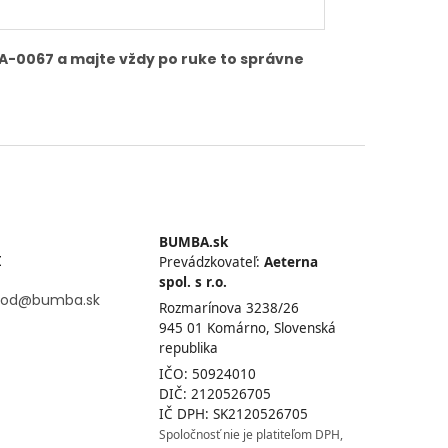
 HA-0067 a majte vždy po ruke to správne
BUMBA.sk
t
Prevádzkovateľ:
Aeterna
spol. s r.o.
od
@
bumba.sk
Rozmarínova 3238/26
945 01 Komárno, Slovenská
republika
IČO: 50924010
DIČ: 2120526705
IČ DPH: SK2120526705
Spoločnosť nie je platiteľom DPH,