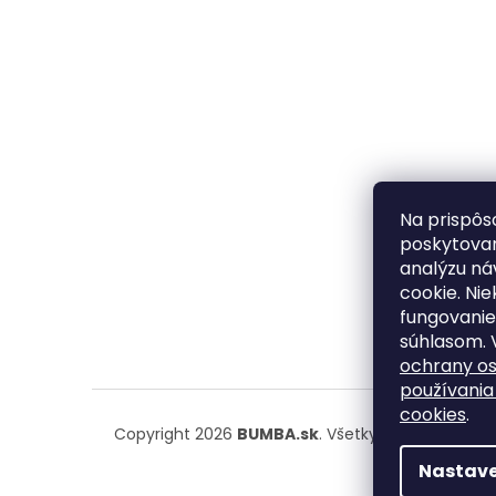
Na prispôs
poskytovan
analýzu ná
cookie. Ni
fungovanie
súhlasom. 
ochrany o
používania
cookies
.
Copyright 2026
BUMBA.sk
. Všetky práva vyhrad
Nastave