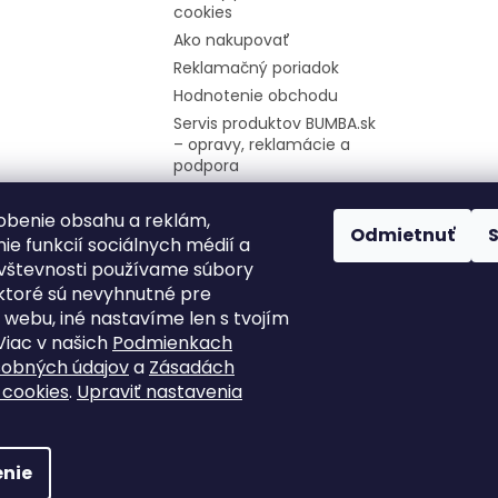
cookies
Ako nakupovať
Reklamačný poriadok
Hodnotenie obchodu
Servis produktov BUMBA.sk
– opravy, reklamácie a
podpora
Firemné údaje
obenie obsahu a reklám,
Moja objednávka
Odmietnuť
ie funkcií sociálnych médií a
Odstúpenie od zmluvy
vštevnosti používame súbory
ektoré sú nevyhnutné pre
 webu, iné nastavíme len s tvojím
Viac v našich
Podmienkach
sobných údajov
a
Zásadách
 cookies
.
Upraviť nastavenia
ené.
Upraviť nastavenie cookies
nie