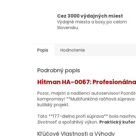
Cez 3000 výdajných miest
Výdajné miesta a boxy po celom
Slovensku
Popis
Hodnotenie
Podrobný popis
Hitman HA-0067: Profesionálna
Pozor, majstri a nadšenci autoservisov! Poznát
kompromisy! **Multifunkčná račňová súprava 
kutilský projekt.
Táto **177-dielna profi súprava** bola navrhn
životnosť a spoľahlivý výkon.
Praktický kufor
Kľúčové Vlastnosti a Výhody