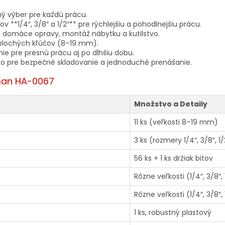
 výber pre každú prácu.
 **1/4″, 3/8″ a 1/2″** pre rýchlejšiu a pohodlnejšiu prácu.
, domáce opravy, montáž nábytku a kutilstvo.
plochých kľúčov (8–19 mm).
e pre presnú prácu aj po dlhšiu dobu.
o pre bezpečné skladovanie a jednoduché prenášanie.
tman HA-0067
Množstvo a Detaily
11 ks (veľkosti 8–19 mm)
3 ks (rozmery 1/4″, 3/8″, 1/
56 ks + 1 ks držiak bitov
Rôzne veľkosti (1/4″, 3/8″, 
Rôzne veľkosti (1/4″, 3/8″, 
1 ks, robustný plastový