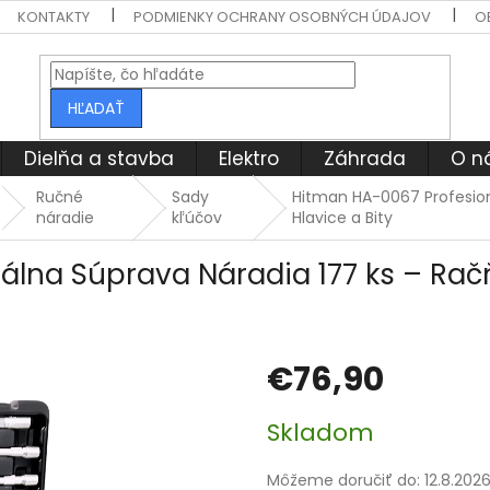
KONTAKTY
PODMIENKY OCHRANY OSOBNÝCH ÚDAJOV
O
HĽADAŤ
Dielňa a stavba
Elektro
Záhrada
O n
Ručné
Sady
Hitman HA-0067 Profesion
náradie
kľúčov
Hlavice a Bity
lna Súprava Náradia 177 ks – Račň
€76,90
Jednotková
Skladom
cena:
Môžeme doručiť do:
12.8.202