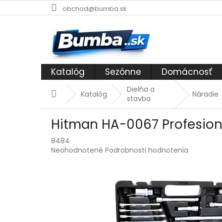
Prejsť
obchod@bumba.sk
na
obsah
Katalóg
Sezónne
Domácnosť
Dielňa a
Domov
Katalóg
Náradie
stavba
Hitman HA-0067 Profesioná
8484
Priemerné
Neohodnotené
Podrobnosti hodnotenia
hodnotenie
produktu
je
0,0
z
5
hviezdičiek.