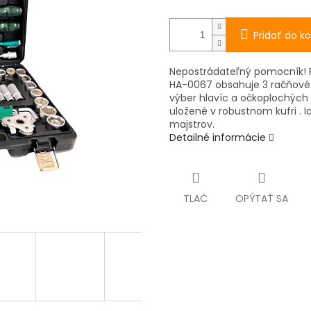
Pridať do ko
Nepostrádateľný pomocník! P
HA-0067 obsahuje 3 račňové ru
výber hlavíc a očkoplochých k
uložené v robustnom kufri . 
majstrov.
Detailné informácie
TLAČ
OPÝTAŤ SA