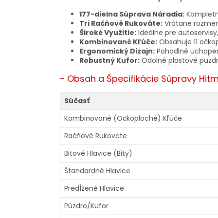
177-dielna Súprava Náradia:
Kompletný
Tri Račňové Rukoväte:
Vrátane rozmerov
Široké Využitie:
Ideálne pre autoservisy
Kombinované Kľúče:
Obsahuje 11 očko
Ergonomický Dizajn:
Pohodlné uchopeni
Robustný Kufor:
Odolné plastové puzdr
- Obsah a Špecifikácie Súpravy Hi
Súčasť
Kombinované (Očkoploché) Kľúče
Račňové Rukoväte
Bitové Hlavice (Bity)
Štandardné Hlavice
Predĺžené Hlavice
Púzdro/Kufor