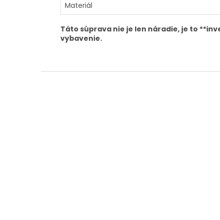
Materiál
Táto súprava nie je len náradie, je to **
vybavenie.
Z
á
p
ä
t
i
e