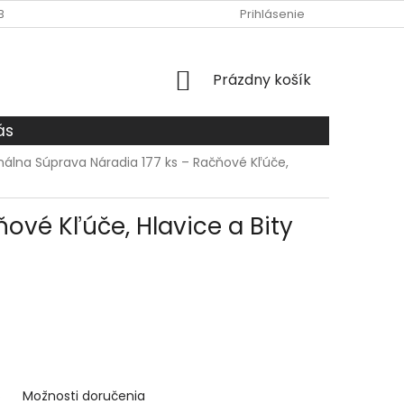
BCHODNÉ PODMIENKY
O NÁS
DOPRAVA A PLATBA
Prihlásenie
ZÁS
NÁKUPNÝ
Prázdny košík
KOŠÍK
ás
álna Súprava Náradia 177 ks – Račňové Kľúče,
ové Kľúče, Hlavice a Bity
6
Možnosti doručenia