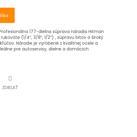
šíka
rofesionálna 177-dielna súprava náradia Hitman
koväte (1/4″, 3/8″, 1/2″) , súpravu bitov a široký
ľúčov. Náradie je vyrobené z kvalitnej ocele a
Ideálne pre autoservisy, dielne a domácich
ZDIEĽAŤ