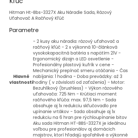
Kľúč
Hitman Ht-Bbs-3327X Aku Náradie Sada, Rázový
Uťahovač A Račňový Kľúč
Parametre
- 2 kusy aku náradia: rázový uťahovač a
račňový kľúč - 2 x výkonná 10-článková
vysokokapacitná batéria s napätím 21V -
Ergonomický dizajn a LED osvetlenie -
Profesionálny plastový kufrík v cene -
Mechanický prepínač smeru otáčania - Čas
Hlavné
nabíjania: 1 hodina - Doba prevádzky: až 3
vlastnosti
hodiny ( v závislosti od zaťaženia) - Motor:
Bezuhlíkový (brushless) - Výkon rázového
uťahovača: 725 Nm - Krútiaci moment
račňového kľúča: max. 97,5 Nm - Sada
obsahuje aj 1x redukciu skľučovadlo pre
upínanie vrtákov - Sada obsahuje aj 1x
redukciu na 6 hran pre rýchloupínanie bitov
Aku sada Hitman HT-BBS-3327X je ideálnou
voľbou pre profesionálov aj domácich
majstrov, ktorí hľadajú spoľahlivé a výkonné