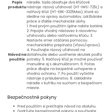
Popis
náradie. Sada obsahuje dva kľúčové
produktu
nástroje: rázový uťahovač (HT-IWS-725L) a
račňový kľúč (HT-ERK-3325Max), ktoré sú
ideálne na opravy automobilov, údržbárske
práce a ďalšie mechanické úlohy.
1. Pred prvým použitím úplne nabite batérie.
2. Pripojte vhodný nástavec k rázovému
uťahovaču alebo račňovému kľúču. 3.
Nastavte smer otáčania pomocou
mechanického prepínača (vľavo/vpravo).
4. Používajte rázový uťahovač na
Návod na
dotiahnutie alebo uvoľnenie skrutiek podľa
použitie
potreby. 5. Račňový kľúč je možné používať
manuálne aj s akumulátorom. 6. Počas
práce dbajte na bezpečné uchopenie a
vhodnú ochranu. 7. Po použití vyčistite
nástroje a príslušenstvo. 8. Uskladnite
náradie v kufríku na suchom a bezpečnom
mieste.
Bezpečnostné pokyny
Pred použitím si prečítajte návod na obsluhu.
Dodržujte bezpečnostné pokyny a používajte