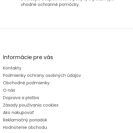
vhodné ochranné pomôcky.
Z
á
p
ä
t
Informácie pre vás
i
e
Kontakty
Podmienky ochrany osobných údajov
Obchodné podmienky
O nás
Doprava a platba
Zásady používania cookies
Ako nakupovať
Reklamačný poriadok
Hodnotenie obchodu