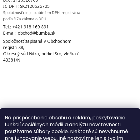
IČ DPH: SK2120526705
Spoločnosť nie je platiteľom DPH, registrácia
podľa § 7a zákona o DPH.
Tel.:
+421 918 169 891
E-mail:
obchod@bumba.sk
Spoločnosť zapísaná v Obchodnom
registri SR,
Okresný súd Nitra, oddiel Sro, vložka č.
43381/N
Na prispôsobenie obsahu a reklám, poskytovanie
Vytvoril Shoptet
funkcií sociálnych médií a analýzu návštevnosti
používame súbory cookie. Niektoré sú nevyhnutné
pre fungovanie webu, iné nastavíme len s tvojím