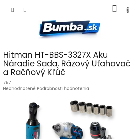
Prejsť
NÁKU
na
obsah
KOŠÍK
Hitman HT-BBS-3327X Aku
Náradie Sada, Rázový Uťahovač
a Račňový Kľúč
757
Priemerné
Neohodnotené
Podrobnosti hodnotenia
hodnotenie
produktu
je
0,0
z
5
hviezdičiek.