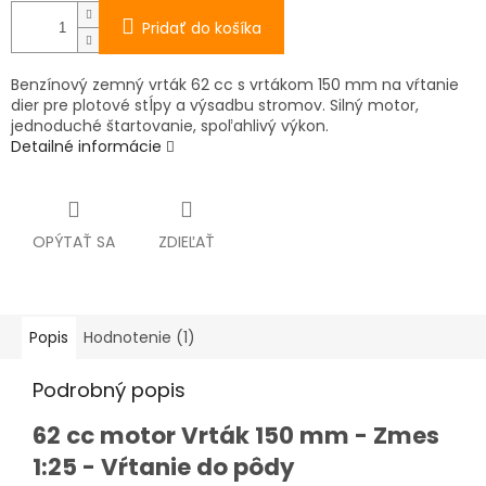
Pridať do košíka
Benzínový zemný vrták 62 cc s vrtákom 150 mm na vŕtanie
dier pre plotové stĺpy a výsadbu stromov. Silný motor,
jednoduché štartovanie, spoľahlivý výkon.
Detailné informácie
OPÝTAŤ SA
ZDIEĽAŤ
Popis
Hodnotenie (1)
Podrobný popis
62 cc motor Vrták 150 mm - Zmes
1:25 - Vŕtanie do pôdy