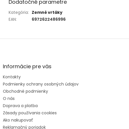
Dodatočné parametre
Kategória
:
Zemné vrtáky
EAN
:
6972622486996
Z
á
p
ä
t
Informácie pre vás
i
e
Kontakty
Podmienky ochrany osobných údajov
Obchodné podmienky
O nás
Doprava a platba
Zásady používania cookies
Ako nakupovať
Reklamačný poriadok