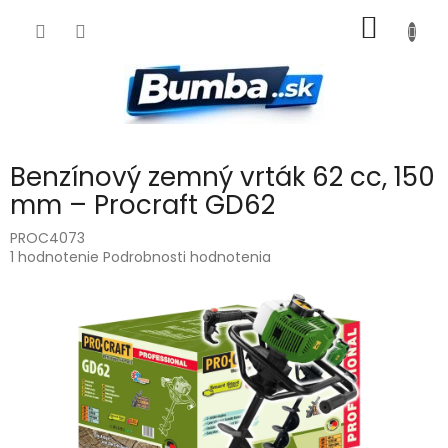
Prejsť
NÁKU
na
obsah
KOŠÍK
Benzínový zemný vrták 62 cc, 150
mm – Procraft GD62
PROC4073
Priemerné
1 hodnotenie
Podrobnosti hodnotenia
hodnotenie
produktu
je
5,0
z
5
hviezdičiek.