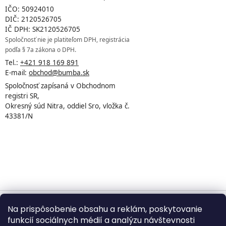
IČO: 50924010
DIČ: 2120526705
IČ DPH: SK2120526705
Spoločnosť nie je platiteľom DPH, registrácia
podľa § 7a zákona o DPH.
Tel.:
+421 918 169 891
E-mail:
obchod@bumba.sk
Spoločnosť zapísaná v Obchodnom
registri SR,
Okresný súd Nitra, oddiel Sro, vložka č.
43381/N
Na prispôsobenie obsahu a reklám, poskytovanie
Vytvoril Shoptet
funkcií sociálnych médií a analýzu návštevnosti