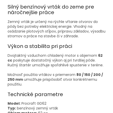
Silný benzínový vrták do zeme pre
náročnejšie práce
Zemný vrták je určený na rýchle vŕtanie otvorov do
pôdy bez potreby elektrickej energie. Vhodný na
osádzanie plotových stĺpov, prípravu základov, výsadbu
stromov a práce na stavbe či v záhrade.
Výkon a stabilita pri práci
Dvojtaktný vzduchom chladený motor s objemom
62
cc
poskytuje dostatočný výkon aj pri tvrdšej pôde.
Ručný štartér umožňuje spoľahlivé spustenie v teréne.
Možnosť použitia vrtákov s priemerom
80 / 150 / 200 /
250 mm
umožňuje prispôsobiť otvor konkrétnemu
použitiu.
Technické parametre
Model:
Procraft GD62
Typ:
benzínový zemný vrták