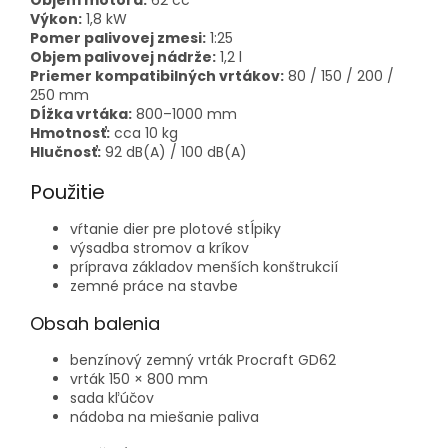
Objem motora:
62 cc
Výkon:
1,8 kW
Pomer palivovej zmesi:
1:25
Objem palivovej nádrže:
1,2 l
Priemer kompatibilných vrtákov:
80 / 150 / 200 /
250 mm
Dĺžka vrtáka:
800–1000 mm
Hmotnosť:
cca 10 kg
Hlučnosť:
92 dB(A) / 100 dB(A)
Použitie
vŕtanie dier pre plotové stĺpiky
výsadba stromov a kríkov
príprava základov menších konštrukcií
zemné práce na stavbe
Obsah balenia
benzínový zemný vrták Procraft GD62
vrták 150 × 800 mm
sada kľúčov
nádoba na miešanie paliva