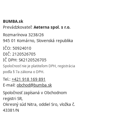
BUMBA.sk
Prevádzkovateľ:
Aeterna spol. s r.o.
Rozmarínova 3238/26
945 01 Komárno, Slovenská republika
IČO: 50924010
DIČ: 2120526705
IČ DPH: SK2120526705
Spoločnosť nie je platiteľom DPH, registrácia
podľa § 7a zákona o DPH.
Tel.:
+421 918 169 891
E-mail:
obchod@bumba.sk
Spoločnosť zapísaná v Obchodnom
registri SR,
Okresný súd Nitra, oddiel Sro, vložka č.
43381/N