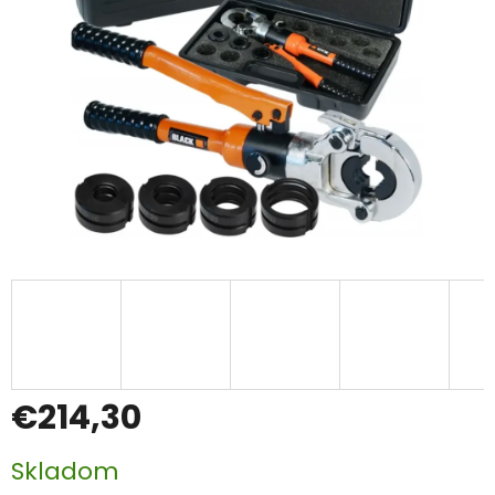
€214,30
Jednotková
Skladom
cena: