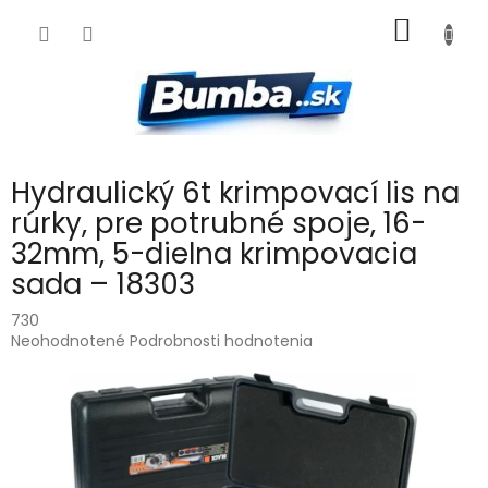
Prejsť
NÁKU
na
obsah
KOŠÍK
Hydraulický 6t krimpovací lis na
rúrky, pre potrubné spoje, 16-
32mm, 5-dielna krimpovacia
sada – 18303
730
Priemerné
Neohodnotené
Podrobnosti hodnotenia
hodnotenie
produktu
je
0,0
z
5
hviezdičiek.