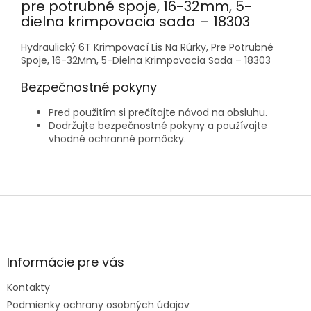
pre potrubné spoje, 16-32mm, 5-
dielna krimpovacia sada – 18303
Hydraulický 6T Krimpovací Lis Na Rúrky, Pre Potrubné
Spoje, 16-32Mm, 5-Dielna Krimpovacia Sada – 18303
Bezpečnostné pokyny
Pred použitím si prečítajte návod na obsluhu.
Dodržujte bezpečnostné pokyny a používajte
vhodné ochranné pomôcky.
Z
á
p
ä
t
Informácie pre vás
i
e
Kontakty
Podmienky ochrany osobných údajov