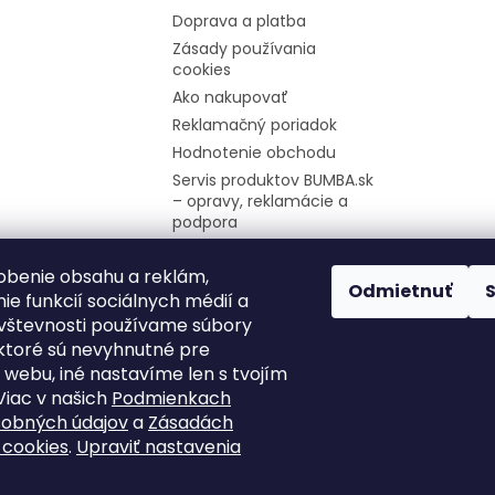
Doprava a platba
Zásady používania
cookies
Ako nakupovať
Reklamačný poriadok
Hodnotenie obchodu
Servis produktov BUMBA.sk
– opravy, reklamácie a
podpora
Firemné údaje
obenie obsahu a reklám,
Moja objednávka
Odmietnuť
ie funkcií sociálnych médií a
Odstúpenie od zmluvy
vštevnosti používame súbory
ektoré sú nevyhnutné pre
 webu, iné nastavíme len s tvojím
Viac v našich
Podmienkach
sobných údajov
a
Zásadách
 cookies
.
Upraviť nastavenia
ené.
Upraviť nastavenie cookies