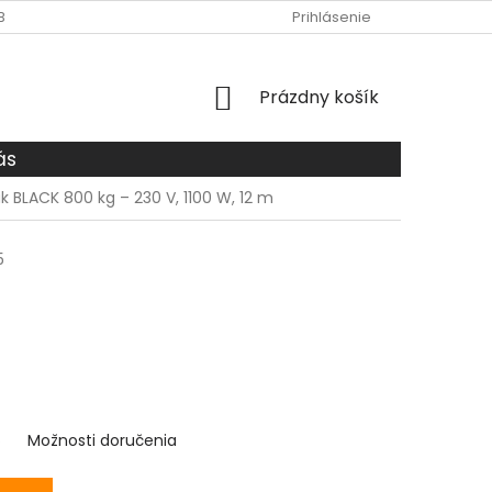
BCHODNÉ PODMIENKY
O NÁS
DOPRAVA A PLATBA
Prihlásenie
ZÁS
NÁKUPNÝ
Prázdny košík
KOŠÍK
ás
ak BLACK 800 kg – 230 V, 1100 W, 12 m
5
6
Možnosti doručenia