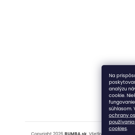
Na prispôs
poskytovan
analýzu ná
cookie. Ni
fungovanie
súhlasom. 
ochrany o
používania
cookies
.
Copyright 2026
BUMBA.sk
. Všetky práva vyhrad