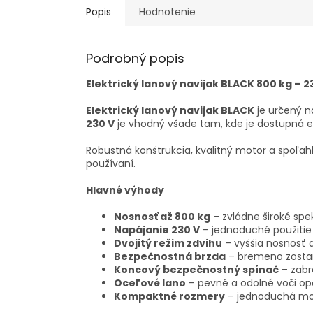
Popis
Hodnotenie
Podrobný popis
Elektrický lanový navijak BLACK 800 kg – 23
Elektrický lanový navijak BLACK
je určený n
230 V
je vhodný všade tam, kde je dostupná el
Robustná konštrukcia, kvalitný motor a spoľa
používaní.
Hlavné výhody
Nosnosť až 800 kg
– zvládne široké spe
Napájanie 230 V
– jednoduché použitie 
Dvojitý režim zdvihu
– vyššia nosnosť a
Bezpečnostná brzda
– bremeno zostane
Koncový bezpečnostný spínač
– zabra
Oceľové lano
– pevné a odolné voči op
Kompaktné rozmery
– jednoduchá mon