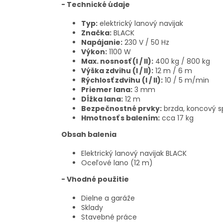
- Technické údaje
Typ:
elektrický lanový navijak
Značka:
BLACK
Napájanie:
230 V / 50 Hz
Výkon:
1100 W
Max. nosnosť (I / II):
400 kg / 800 kg
Výška zdvihu (I / II):
12 m / 6 m
Rýchlosť zdvihu (I / II):
10 / 5 m/min
Priemer lana:
3 mm
Dĺžka lana:
12 m
Bezpečnostné prvky:
brzda, koncový s
Hmotnosť s balením:
cca 17 kg
Obsah balenia
Elektrický lanový navijak BLACK
Oceľové lano (12 m)
- Vhodné použitie
Dielne a garáže
Sklady
Stavebné práce