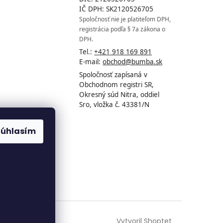
IČ DPH: SK2120526705
Spoločnosť nie je platiteľom DPH,
registrácia podľa § 7a zákona o
DPH.
Tel.:
+421 918 169 891
E-mail:
obchod@bumba.sk
Spoločnosť zapísaná v
Obchodnom registri SR,
Okresný súd Nitra, oddiel
Sro, vložka č. 43381/N
Súhlasím
Vytvoril Shoptet