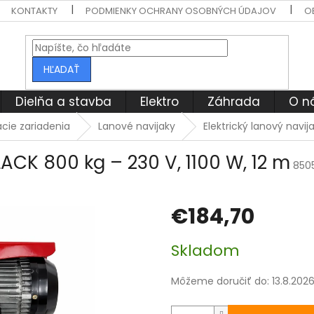
KONTAKTY
PODMIENKY OCHRANY OSOBNÝCH ÚDAJOV
O
HĽADAŤ
Dielňa a stavba
Elektro
Záhrada
O n
cie zariadenia
Lanové navijaky
Elektrický lanový navij
LACK 800 kg – 230 V, 1100 W, 12 m
850
€184,70
Jednotková
Skladom
cena:
Môžeme doručiť do:
13.8.202