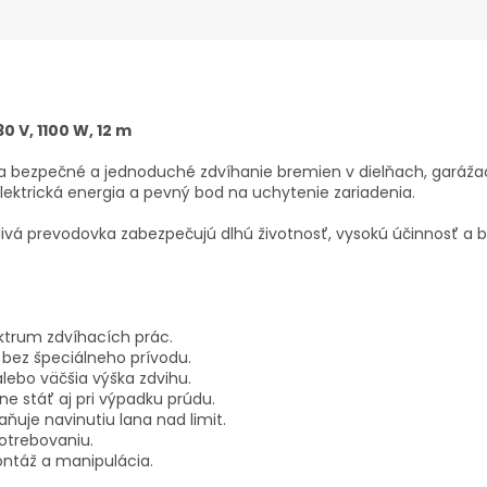
0 V, 1100 W, 12 m
a bezpečné a jednoduché zdvíhanie bremien v dielňach, garáža
ektrická energia a pevný bod na uchytenie zariadenia.
hlivá prevodovka zabezpečujú dlhú životnosť, vysokú účinnosť a
ktrum zdvíhacích prác.
bez špeciálneho prívodu.
lebo väčšia výška zdvihu.
 stáť aj pri výpadku prúdu.
ňuje navinutiu lana nad limit.
otrebovaniu.
táž a manipulácia.