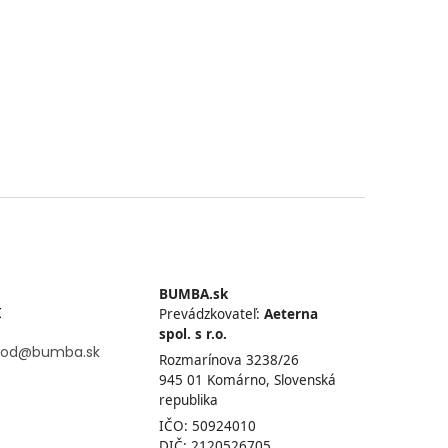
BUMBA.sk
t
Prevádzkovateľ:
Aeterna
spol. s r.o.
od
@
bumba.sk
Rozmarínova 3238/26
945 01 Komárno, Slovenská
republika
IČO: 50924010
DIČ: 2120526705