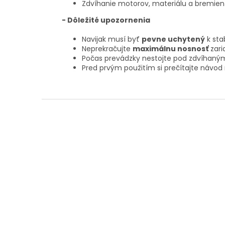
Zdvíhanie motorov, materiálu a bremien
- Dôležité upozornenia
Navijak musí byť
pevne uchytený
k stab
Neprekračujte
maximálnu nosnosť
zari
Počas prevádzky nestojte pod zdvíhan
Pred prvým použitím si prečítajte návod
Z
á
p
ä
t
i
e