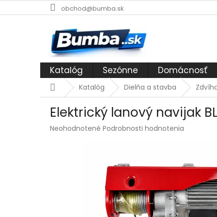
Prejsť
obchod@bumba.sk
na
obsah
Katalóg
Sezónne
Domácnosť
Domov
Katalóg
Dielňa a stavba
Zdvíha
Elektrický lanový navijak B
Priemerné
Neohodnotené
Podrobnosti hodnotenia
hodnotenie
produktu
je
0,0
z
5
hviezdičiek.