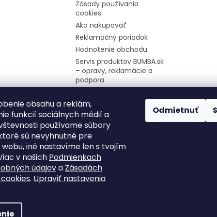
Zásady používania
cookies
Ako nakupovať
Reklamačný poriadok
Hodnotenie obchodu
Servis produktov BUMBA.sk
– opravy, reklamácie a
podpora
Firemné údaje
obenie obsahu a reklám,
Moja objednávka
Odmietnuť
ie funkcií sociálnych médií a
Odstúpenie od zmluvy
vštevnosti používame súbory
ektoré sú nevyhnutné pre
 webu, iné nastavíme len s tvojím
Viac v našich
Podmienkach
sobných údajov
a
Zásadách
 cookies
.
Upraviť nastavenia
ené.
Upraviť nastavenie cookies
nie