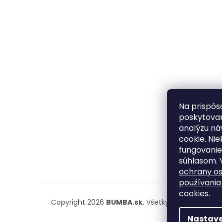
Na prispôs
poskytovan
analýzu ná
cookie. Ni
fungovanie
súhlasom. 
ochrany o
používania
cookies
.
Copyright 2026
BUMBA.sk
. Všetky práva vyhrad
Nastave