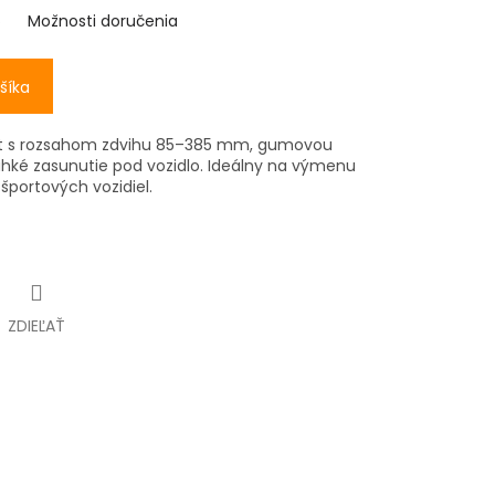
6
Možnosti doručenia
šíka
,5 t s rozsahom zdvihu 85–385 mm, gumovou
ahké zasunutie pod vozidlo. Ideálny na výmenu
 športových vozidiel.
ZDIEĽAŤ