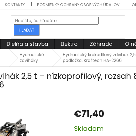
KONTAKTY
PODMIENKY OCHRANY OSOBNÝCH ÚDAJOV
O
HĽADAŤ
Dielňa a stavba
Elektro
Záhrada
O n
Hydraulické
Hydraulický krokodílový zdvihák 2
zdviháky
podložka, Kraftech HA-2266
dvihák 2,5 t – nízkoprofilový, roz
66
€71,40
Jednotková
Skladom
cena: