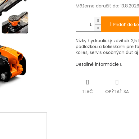
Môžeme doručiť do:
13.8.202
Pridať do ko
Nízky hydraulický zdvihák 2
podložkou a kolieskami pre ľ
kolies, servis osobných áut aj
Detailné informácie
TLAČ
OPÝTAŤ SA