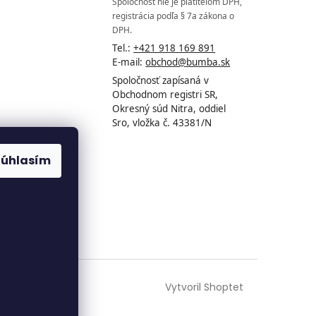
Spoločnosť nie je platiteľom DPH,
registrácia podľa § 7a zákona o
DPH.
Tel.:
+421 918 169 891
E-mail:
obchod@bumba.sk
Spoločnosť zapísaná v
Obchodnom registri SR,
Okresný súd Nitra, oddiel
Sro, vložka č. 43381/N
Súhlasím
Vytvoril Shoptet