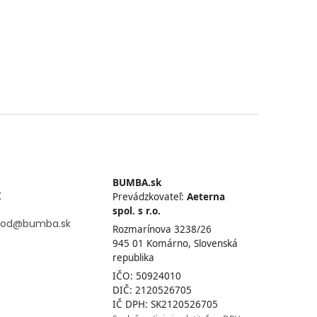
BUMBA.sk
t
Prevádzkovateľ:
Aeterna
spol. s r.o.
od
@
bumba.sk
Rozmarínova 3238/26
945 01 Komárno, Slovenská
republika
IČO: 50924010
DIČ: 2120526705
IČ DPH: SK2120526705