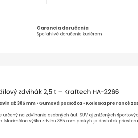
Garancia doručenia
Spoľahlivé doručenie kuriérom
dílový zdvihák 2,5 t – Kraftech HA-2266
 Zdvih až 385 mm • Gumová podložka • Kolieska pre ľahké za
 je určený na zdvíhanie osobných áut, SUV aj znížených športovýc
 Maximálna výška zdvihu 385 mm poskytuje dostatok priestoru n