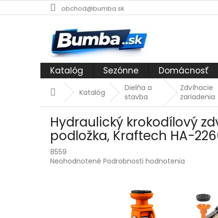
Prejsť
obchod@bumba.sk
na
obsah
Katalóg
Sezónne
Domácnosť
Dielňa a
Zdvíhacie
Domov
Katalóg
stavba
zariadenia
Hydraulický krokodílový z
podložka, Kraftech HA-22
8559
Priemerné
Neohodnotené
Podrobnosti hodnotenia
hodnotenie
produktu
je
0,0
z
5