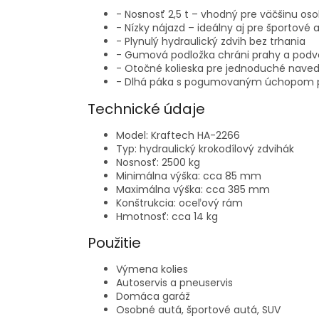
- Nosnosť 2,5 t – vhodný pre väčšinu os
- Nízky nájazd – ideálny aj pre športové 
- Plynulý hydraulický zdvih bez trhania
- Gumová podložka chráni prahy a podv
- Otočné kolieska pre jednoduché nave
- Dlhá páka s pogumovaným úchopom p
Technické údaje
Model: Kraftech HA-2266
Typ: hydraulický krokodílový zdvihák
Nosnosť: 2500 kg
Minimálna výška: cca 85 mm
Maximálna výška: cca 385 mm
Konštrukcia: oceľový rám
Hmotnosť: cca 14 kg
Použitie
Výmena kolies
Autoservis a pneuservis
Domáca garáž
Osobné autá, športové autá, SUV