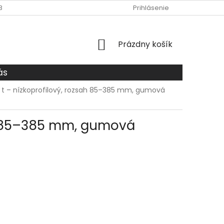
BCHODNÉ PODMIENKY
O NÁS
DOPRAVA A PLATBA
Prihlásenie
ZÁS
NÁKUPNÝ
Prázdny košík
KOŠÍK
ás
,5 t – nízkoprofilový, rozsah 85–385 mm, gumová
sah 85–385 mm, gumová