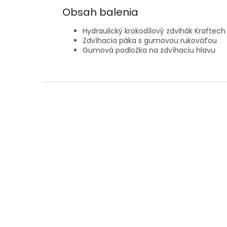
Obsah balenia
Hydraulický krokodílový zdvihák Kraftech 
Zdvíhacia páka s gumovou rukoväťou
Gumová podložka na zdvíhaciu hlavu
Z
á
p
ä
t
i
e