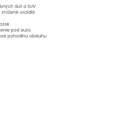
obných áut a SUV
a znížené vozidlá
ozok
denie pod auto
re pohodlnú obsluhu