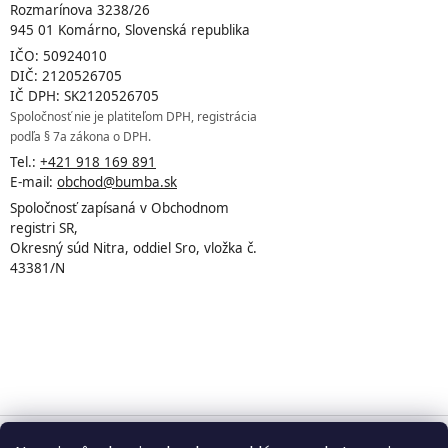
Rozmarínova 3238/26
945 01 Komárno, Slovenská republika
IČO: 50924010
DIČ: 2120526705
IČ DPH: SK2120526705
Spoločnosť nie je platiteľom DPH, registrácia
podľa § 7a zákona o DPH.
Tel.:
+421 918 169 891
E-mail:
obchod@bumba.sk
Spoločnosť zapísaná v Obchodnom
registri SR,
Okresný súd Nitra, oddiel Sro, vložka č.
43381/N