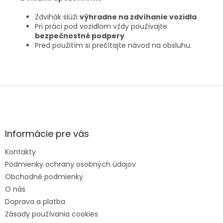
Zdvihák slúži
výhradne na zdvíhanie vozidla
.
Pri práci pod vozidlom vždy používajte
bezpečnostné podpery
.
Pred použitím si prečítajte návod na obsluhu.
Z
á
p
ä
t
Informácie pre vás
i
e
Kontakty
Podmienky ochrany osobných údajov
Obchodné podmienky
O nás
Doprava a platba
Zásady používania cookies