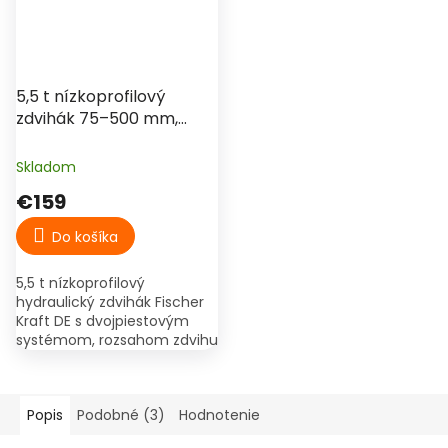
€187
–14 %
5,5 t nízkoprofilový
zdvihák 75–500 mm,
dvojpiestový – Fischer
Kraft DE
Skladom
€159
Do košíka
5,5 t nízkoprofilový
hydraulický zdvihák Fischer
Kraft DE s dvojpiestovým
systémom, rozsahom zdvihu
75–500 mm a masívnou
oceľovou konštrukciou.
Popis
Podobné (3)
Hodnotenie