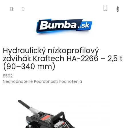
Prejsť
NÁKU
na
obsah
KOŠÍK
Hydraulický nízkoprofilový
zdvihák Kraftech HA-2266 – 2,5 t
(90–340 mm)
8502
Priemerné
Neohodnotené
Podrobnosti hodnotenia
hodnotenie
produktu
je
0,0
z
5
hviezdičiek.