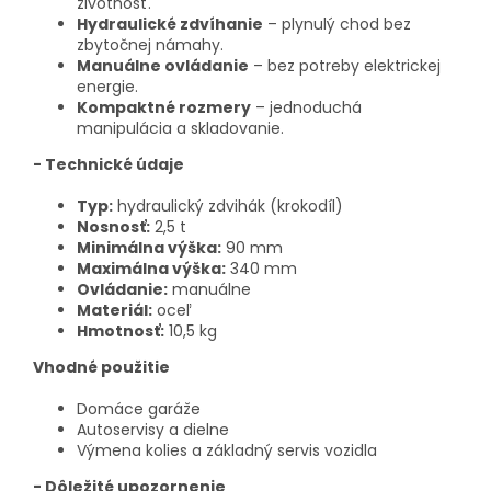
životnosť.
Hydraulické zdvíhanie
– plynulý chod bez
zbytočnej námahy.
Manuálne ovládanie
– bez potreby elektrickej
energie.
Kompaktné rozmery
– jednoduchá
manipulácia a skladovanie.
- Technické údaje
Typ:
hydraulický zdvihák (krokodíl)
Nosnosť:
2,5 t
Minimálna výška:
90 mm
Maximálna výška:
340 mm
Ovládanie:
manuálne
Materiál:
oceľ
Hmotnosť:
10,5 kg
Vhodné použitie
Domáce garáže
Autoservisy a dielne
Výmena kolies a základný servis vozidla
- Dôležité upozornenie