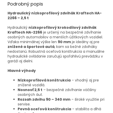
Podrobný popis
Hydraulický nízkoprofilový zdvihák Kraftech HA-
2266 – 2,5 t
Hydraulický
nízkoprofilový krokodílový zdvihák
Kraftech HA-2266
je určený na bezpečné zdvíhanie
osobných automobilov a menších úžitkových vozidiel.
Vďaka minimálnej výške len
90 mm
je ideálny aj pre
znížené a športové autá
, kam sa bežné zdviháky
nedostanú. Robustná oceľová konštrukcia a manuálne
hydraulické ovládanie zaručujú spoľahlivú prevádzku v
garáži aj dielni.
Hlavné výhody
Nízkoprofilová konštrukcia
– vhodný aj pre
znížené vozidlá.
Nosnosť 2,5 t
– bezpečné zdvíhanie väčšiny
osobných áut.
Rozsah zdvihu 90 – 340 mm
– široké využitie pri
servise.
Pevná oceľová konštrukcia
– stabilita a dlhá