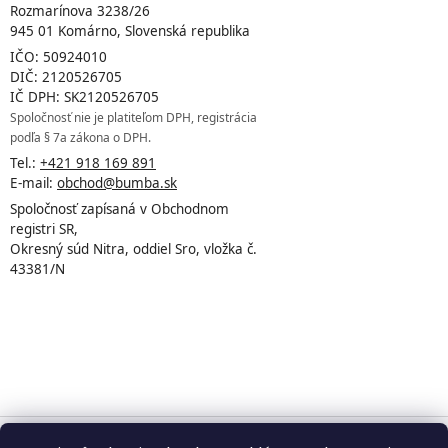
Rozmarínova 3238/26
945 01 Komárno, Slovenská republika
IČO: 50924010
DIČ: 2120526705
IČ DPH: SK2120526705
Spoločnosť nie je platiteľom DPH, registrácia
podľa § 7a zákona o DPH.
Tel.:
+421 918 169 891
E-mail:
obchod@bumba.sk
Spoločnosť zapísaná v Obchodnom
registri SR,
Okresný súd Nitra, oddiel Sro, vložka č.
43381/N