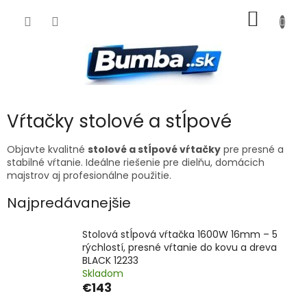
Prejsť
NÁKU
na
obsah
KOŠÍK
Vŕtačky stolové a stĺpové
Objavte kvalitné
stolové a stĺpové vŕtačky
pre presné a
stabilné vŕtanie. Ideálne riešenie pre dielňu, domácich
majstrov aj profesionálne použitie.
Najpredávanejšie
Stolová stĺpová vŕtačka 1600W 16mm – 5
rýchlostí, presné vŕtanie do kovu a dreva
BLACK 12233
Skladom
€143