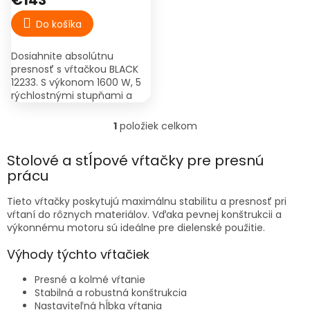
€143
v
Do košíka
Dosiahnite absolútnu
presnosť s vŕtačkou BLACK
12233. S výkonom 1600 W, 5
rýchlostnými stupňami a
naklápacím stolom je
ideálnym pomocníkom pre
1
položiek celkom
O
vŕtanie do kovu, dreva aj
v
plastov....
l
Stolové a stĺpové vŕtačky pre presnú
á
prácu
d
a
Tieto vŕtačky poskytujú maximálnu stabilitu a presnosť pri
c
vŕtaní do rôznych materiálov. Vďaka pevnej konštrukcii a
i
výkonnému motoru sú ideálne pre dielenské použitie.
e
p
Výhody týchto vŕtačiek
r
v
Presné a kolmé vŕtanie
k
Stabilná a robustná konštrukcia
y
Nastaviteľná hĺbka vŕtania