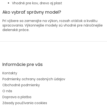
v
Vhodné pre kov, drevo aj plast
ý
p
Ako vybrať správny model?
i
s
Pri výbere sa zamerajte na výkon, rozsah otáčok a kvalitu
u
spracovania. Výkonnejšie modely sú vhodné pre náročnejšie
dielenské práce.
Z
á
p
ä
t
Informácie pre vás
i
e
Kontakty
Podmienky ochrany osobných údajov
Obchodné podmienky
O nás
Doprava a platba
Zásady používania cookies