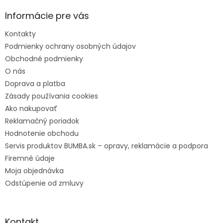
t
i
Informácie pre vás
i
e
e
p
Kontakty
r
v
Podmienky ochrany osobných údajov
k
Obchodné podmienky
y
O nás
v
Doprava a platba
ý
p
Zásady používania cookies
i
Ako nakupovať
s
Reklamačný poriadok
u
Hodnotenie obchodu
Servis produktov BUMBA.sk – opravy, reklamácie a podpora
Firemné údaje
Moja objednávka
Odstúpenie od zmluvy
Kontakt