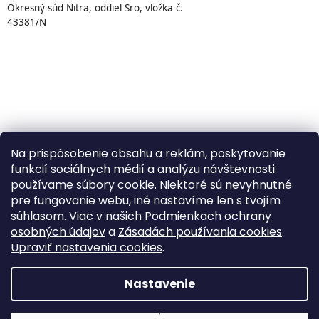
Okresný súd Nitra, oddiel Sro, vložka č.
43381/N
Na prispôsobenie obsahu a reklám, poskytovanie
Vytvoril Shoptet
funkcií sociálnych médií a analýzu návštevnosti
používame súbory cookie. Niektoré sú nevyhnutné
pre fungovanie webu, iné nastavíme len s tvojím
Copyright 2026
BUMBA.sk
. Všetky práva vyhradené.
súhlasom. Viac v našich
Podmienkach ochrany
Upraviť nastavenie cookies
osobných údajov
a
Zásadách používania cookies
.
Upraviť nastavenia cookies
.
©
2026
BUMBA.sk – Kopírovanie textov, fotografií,
produktových popisov a grafických prvkov bez písomného
Nastavenie
súhlasu je zakázané.