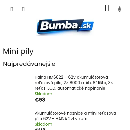
Prejsť
NÁKU
na
obsah
KOŠÍK
Mini píly
Najpredávanejšie
Haina HM6822 – 62V akumulátorová
reťazová píla, 2× 8000 mAh, 8" lišta, 3×
reťaz, LCD, automatické napínanie
Skladom
€98
Akumulátorové nožnice a mini reťazová
píla 62V – HAINA 2v1 v kufri
Skladom