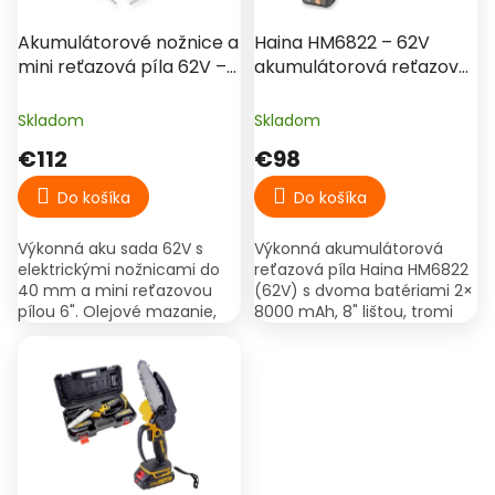
t
o
€164
–31 %
o
d
Akumulátorové nožnice a
Haina HM6822 – 62V
v
u
mini reťazová píla 62V –
akumulátorová reťazová
k
HAINA 2v1 v kufri
píla, 2× 8000 mAh, 8" lišta,
t
3× reťaz, LCD,
Skladom
Skladom
o
automatické napínanie
€112
€98
v
Do košíka
Do košíka
Výkonná aku sada 62V s
Výkonná akumulátorová
elektrickými nožnicami do
reťazová píla Haina HM6822
40 mm a mini reťazovou
(62V) s dvoma batériami 2×
pílou 6". Olejové mazanie,
8000 mAh, 8" lištou, tromi
batéria 4000 mAh, rýchle
reťazami a LCD displejom.
nabíjanie a pevný kufor na
Brutálny výkon, automatické
strihanie stromov, viniča...
napínanie reťaze a...