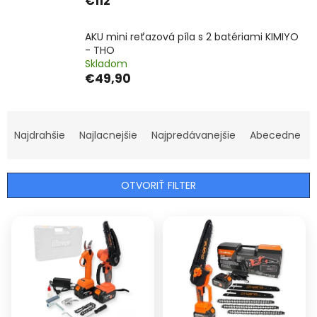
€112
AKU mini reťazová píla s 2 batériami KIMIYO
- THO
Skladom
€49,90
R
a
Najdrahšie
Najlacnejšie
Najpredávanejšie
Abecedne
d
e
n
OTVORIŤ FILTER
i
e
V
p
ý
r
p
o
i
d
s
u
p
k
r