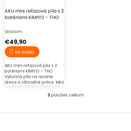
AKU mini reťazová píla s 2
batériami KIMIYO - THO
Skladom
€49,90
Do košíka
AKU mini reťazová píla s 2
batériami KIMIYO - THO
Výkonná píla na rezanie
dreva a záhradné práce. Mini
reťazová píla Reťaz a
vodítko reťaze 2 ks batérie
3
položiek celkom
O
Nabíjačka batérií...
v
l
Z
á
á
d
p
a
ä
c