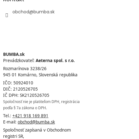
obchod
@
bumba.sk
BUMBA.sk
Prevádzkovateľ:
Aeterna spol. s r.o.
Rozmarínova 3238/26
945 01 Komárno, Slovenská republika
IČO: 50924010
DIČ: 2120526705
IČ DPH: SK2120526705
Spoločnosť nie je platiteľom DPH, registrácia
podľa § 7a zákona o DPH.
Tel.:
+421 918 169 891
E-mail:
obchod@bumba.sk
Spoločnosť zapísaná v Obchodnom
registri SR,