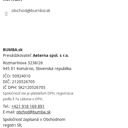
obchod
@
bumba.sk
BUMBA.sk
Prevádzkovateľ:
Aeterna spol. s r.o.
Rozmarínova 3238/26
945 01 Komárno, Slovenská republika
IČO: 50924010
DIČ: 2120526705
IČ DPH: SK2120526705
Spoločnosť nie je platiteľom DPH, registrácia
podľa § 7a zákona o DPH.
Tel.:
+421 918 169 891
E-mail:
obchod@bumba.sk
Spoločnosť zapísaná v Obchodnom
registri SR,