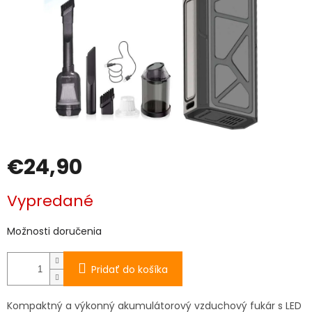
€24,90
Jednotková
Vypredané
cena:
Možnosti doručenia
Pridať do košíka
Kompaktný a výkonný akumulátorový vzduchový fukár s LED