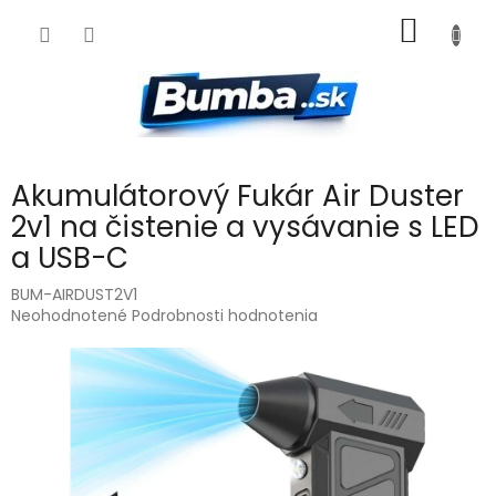
Prejsť
NÁKU
na
obsah
KOŠÍK
Akumulátorový Fukár Air Duster
2v1 na čistenie a vysávanie s LED
a USB-C
BUM-AIRDUST2V1
Priemerné
Neohodnotené
Podrobnosti hodnotenia
hodnotenie
produktu
je
0,0
z
5
hviezdičiek.