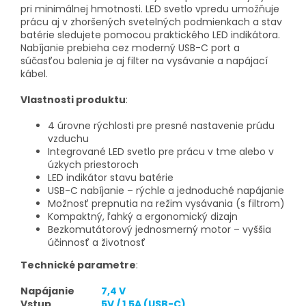
pri minimálnej hmotnosti. LED svetlo vpredu umožňuje
prácu aj v zhoršených svetelných podmienkach a stav
batérie sledujete pomocou praktického LED indikátora.
Nabíjanie prebieha cez moderný USB-C port a
súčasťou balenia je aj filter na vysávanie a napájací
kábel.
Vlastnosti produktu
:
4 úrovne rýchlosti pre presné nastavenie prúdu
vzduchu
Integrované LED svetlo pre prácu v tme alebo v
úzkych priestoroch
LED indikátor stavu batérie
USB-C nabíjanie – rýchle a jednoduché napájanie
Možnosť prepnutia na režim vysávania (s filtrom)
Kompaktný, ľahký a ergonomický dizajn
Bezkomutátorový jednosmerný motor – vyššia
účinnosť a životnosť
Technické parametre
:
Napájanie
7,4 V
Vstup
5V / 1,5A (USB-C)