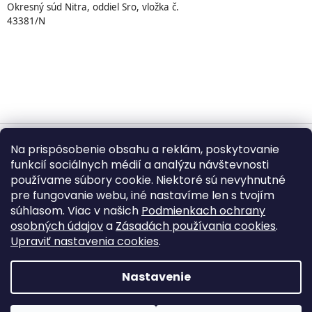
Okresný súd Nitra, oddiel Sro, vložka č.
43381/N
Na prispôsobenie obsahu a reklám, poskytovanie
Vytvoril Shoptet
funkcií sociálnych médií a analýzu návštevnosti
používame súbory cookie. Niektoré sú nevyhnutné
pre fungovanie webu, iné nastavíme len s tvojím
Copyright 2026
BUMBA.sk
. Všetky práva vyhradené.
súhlasom. Viac v našich
Podmienkach ochrany
Upraviť nastavenie cookies
osobných údajov
a
Zásadách používania cookies
.
Upraviť nastavenia cookies
.
©
2026
BUMBA.sk – Kopírovanie textov, fotografií,
produktových popisov a grafických prvkov bez písomného
Nastavenie
súhlasu je zakázané.