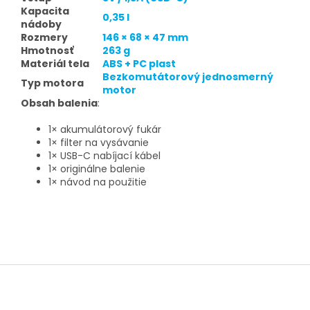
Kapacita
0,35 l
nádoby
Rozmery
146 × 68 × 47 mm
Hmotnosť
263 g
Materiál tela
ABS + PC plast
Bezkomutátorový jednosmerný
Typ motora
motor
Obsah balenia
:
1× akumulátorový fukár
1× filter na vysávanie
1× USB-C nabíjací kábel
1× originálne balenie
1× návod na použitie
Z
á
p
ä