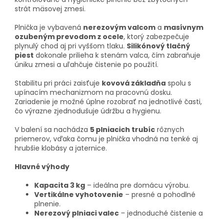
strát mäsovej zmesi.
Plnička je vybavená
nerezovým valcom
a
masívnym
ozubeným prevodom z ocele
, ktorý zabezpečuje
plynulý chod aj pri vyššom tlaku.
Silikónový tlačný
piest
dokonale prilieha k stenám valca, čím zabraňuje
úniku zmesi a uľahčuje čistenie po použití.
Stabilitu pri práci zaisťuje
kovová základňa
spolu s
upínacím mechanizmom na pracovnú dosku.
Zariadenie je možné úplne rozobrať na jednotlivé časti,
čo výrazne zjednodušuje údržbu a hygienu.
V balení sa nachádza
5 plniacich trubíc
rôznych
priemerov, vďaka čomu je plnička vhodná na tenké aj
hrubšie klobásy a jaternice.
Hlavné výhody
Kapacita 3 kg
– ideálna pre domácu výrobu.
Vertikálne vyhotovenie
– presné a pohodlné
plnenie.
Nerezový plniaci valec
– jednoduché čistenie a