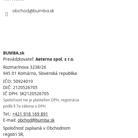
obchod
@
bumba.sk
BUMBA.sk
Prevádzkovateľ:
Aeterna spol. s r.o.
Rozmarínova 3238/26
945 01 Komárno, Slovenská republika
IČO: 50924010
DIČ: 2120526705
IČ DPH: SK2120526705
Spoločnosť nie je platiteľom DPH, registrácia
podľa § 7a zákona o DPH.
Tel.:
+421 918 169 891
E-mail:
obchod@bumba.sk
Spoločnosť zapísaná v Obchodnom
registri SR,