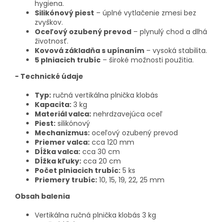
hygiena.
Silikónový piest
– úplné vytlačenie zmesi bez
zvyškov.
Oceľový ozubený prevod
– plynulý chod a dlhá
životnosť.
Kovová základňa s upínaním
– vysoká stabilita.
5 plniacich trubíc
– široké možnosti použitia.
- Technické údaje
Typ:
ručná vertikálna plnička klobás
Kapacita:
3 kg
Materiál valca:
nehrdzavejúca oceľ
Piest:
silikónový
Mechanizmus:
oceľový ozubený prevod
Priemer valca:
cca 120 mm
Dĺžka valca:
cca 30 cm
Dĺžka kľuky:
cca 20 cm
Počet plniacich trubíc:
5 ks
Priemery trubíc:
10, 15, 19, 22, 25 mm
Obsah balenia
Vertikálna ručná plnička klobás 3 kg