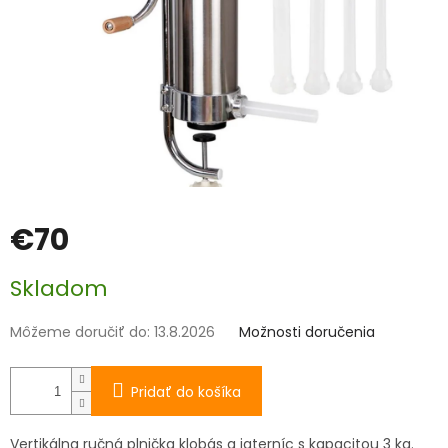
€70
Jednotková
Skladom
cena:
Môžeme doručiť do:
13.8.2026
Možnosti doručenia
Pridať do košíka
Vertikálna ručná plnička klobás a jaterníc s kapacitou 3 kg.