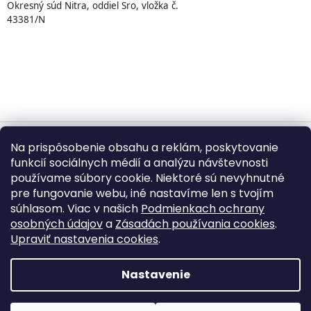
Okresný súd Nitra, oddiel Sro, vložka č.
43381/N
Na prispôsobenie obsahu a reklám, poskytovanie
Vytvoril Shoptet
funkcií sociálnych médií a analýzu návštevnosti
používame súbory cookie. Niektoré sú nevyhnutné
pre fungovanie webu, iné nastavíme len s tvojím
Copyright 2026
BUMBA.sk
. Všetky práva vyhradené.
súhlasom. Viac v našich
Podmienkach ochrany
Upraviť nastavenie cookies
osobných údajov
a
Zásadách používania cookies
.
Upraviť nastavenia cookies
.
©
2026
BUMBA.sk – Kopírovanie textov, fotografií,
produktových popisov a grafických prvkov bez písomného
Nastavenie
súhlasu je zakázané.