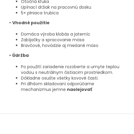
Otočná kľuka
Upínací držiak na pracovnú dosku
5× plniaca trubica
- Vhodné použitie
Domáca výroba klobás a jaterníc
Zabíjačky a spracovanie mäsa
Bravčové, hovädzie aj miešané mäso
- Údržba
Po použití zariadenie rozoberte a umyte teplou
vodou s neutrálnym čistiacim prostriedkom.
Dôkladne osušte všetky kovové časti.
Pri dlhšom skladovaní odporúčame
mechanizmus jemne
naolejovať
.
Z
á
p
ä