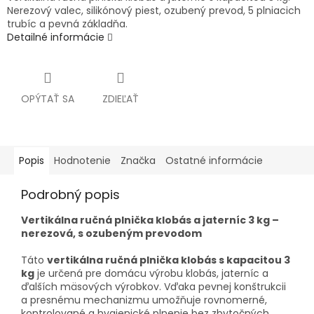
Nerezový valec, silikónový piest, ozubený prevod, 5 plniacich
trubíc a pevná základňa.
Detailné informácie
OPÝTAŤ SA
ZDIEĽAŤ
Popis
Hodnotenie
Značka
Ostatné informácie
Podrobný popis
Vertikálna ručná plnička klobás a jaterníc 3 kg –
nerezová, s ozubeným prevodom
Táto
vertikálna ručná plnička klobás s kapacitou 3
kg
je určená pre domácu výrobu klobás, jaterníc a
ďalších mäsových výrobkov. Vďaka pevnej konštrukcii
a presnému mechanizmu umožňuje rovnomerné,
kontrolované a hygienické plnenie bez zbytočných