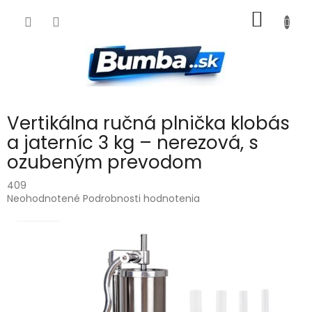
Prejsť
NÁKU
na
obsah
KOŠÍK
Vertikálna ručná plnička klobás
a jaterníc 3 kg – nerezová, s
ozubeným prevodom
409
Priemerné
Neohodnotené
Podrobnosti hodnotenia
hodnotenie
produktu
je
0,0
z
5
hviezdičiek.