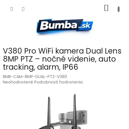
Prejsť
NÁKU
na
obsah
KOŠÍK
V380 Pro WiFi kamera Dual Lens
8MP PTZ – nočné videnie, auto
tracking, alarm, IP66
BMB-CAM-8MP-DUAL-PTZ-V380
Priemerné
Neohodnotené
Podrobnosti hodnotenia
hodnotenie
produktu
je
0,0
z
5
hviezdičiek.