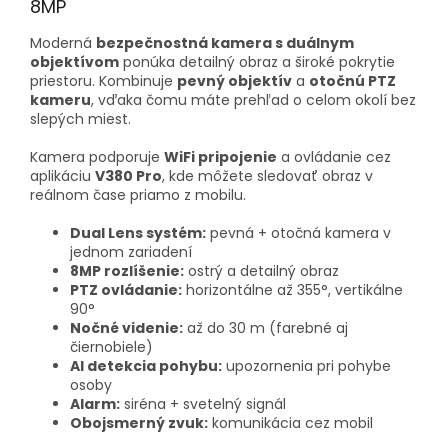
8MP
Moderná
bezpečnostná kamera s duálnym
objektívom
ponúka detailný obraz a široké pokrytie
priestoru. Kombinuje
pevný objektív
a
otočnú PTZ
kameru
, vďaka čomu máte prehľad o celom okolí bez
slepých miest.
Kamera podporuje
WiFi pripojenie
a ovládanie cez
aplikáciu
V380 Pro
, kde môžete sledovať obraz v
reálnom čase priamo z mobilu.
Dual Lens systém:
pevná + otočná kamera v
jednom zariadení
8MP rozlíšenie:
ostrý a detailný obraz
PTZ ovládanie:
horizontálne až 355°, vertikálne
90°
Nočné videnie:
až do 30 m (farebné aj
čiernobiele)
AI detekcia pohybu:
upozornenia pri pohybe
osoby
Alarm:
siréna + svetelný signál
Obojsmerný zvuk:
komunikácia cez mobil