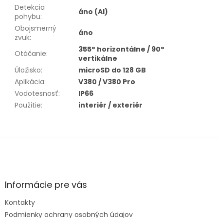
Detekcia
áno (AI)
pohybu
:
Obojsmerný
áno
zvuk
:
355° horizontálne / 90°
Otáčanie
:
vertikálne
Úložisko
:
microSD do 128 GB
Aplikácia
:
V380 / V380 Pro
Vodotesnosť
:
IP66
Použitie
:
interiér / exteriér
Z
á
p
ä
t
Informácie pre vás
i
e
Kontakty
Podmienky ochrany osobných údajov