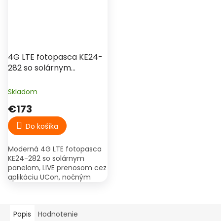
4G LTE fotopasca KE24-
282 so solárnym
panelom, LIVE prenosom
a nočným videním
Skladom
€173
Do košíka
Moderná 4G LTE fotopasca
KE24-282 so solárnym
panelom, LIVE prenosom cez
aplikáciu UCon, nočným
videním 940 nm, PIR
detekciou pohybu a
obojsmerným audiom.
Popis
Hodnotenie
Vhodná na chatu,...