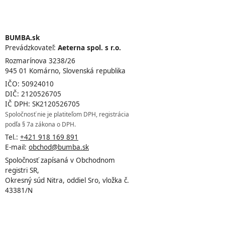
BUMBA.sk
Prevádzkovateľ:
Aeterna spol. s r.o.
Rozmarínova 3238/26
945 01 Komárno, Slovenská republika
IČO: 50924010
DIČ: 2120526705
IČ DPH: SK2120526705
Spoločnosť nie je platiteľom DPH, registrácia
podľa § 7a zákona o DPH.
Tel.:
+421 918 169 891
E-mail:
obchod@bumba.sk
Spoločnosť zapísaná v Obchodnom
registri SR,
Okresný súd Nitra, oddiel Sro, vložka č.
43381/N