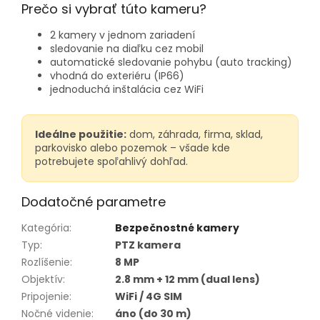
Prečo si vybrať túto kameru?
2 kamery v jednom zariadení
sledovanie na diaľku cez mobil
automatické sledovanie pohybu (auto tracking)
vhodná do exteriéru (IP66)
jednoduchá inštalácia cez WiFi
Ideálne použitie:
dom, záhrada, firma, sklad,
parkovisko alebo pozemok – všade kde
potrebujete spoľahlivý dohľad.
Dodatočné parametre
Kategória
:
Bezpečnostné kamery
Typ
:
PTZ kamera
Rozlíšenie
:
8 MP
Objektív
:
2.8 mm + 12 mm (dual lens)
Pripojenie
:
WiFi / 4G SIM
Nočné videnie
:
áno (do 30 m)