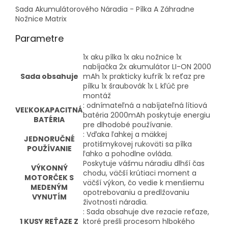
Sada Akumulátorového Náradia - Pílka A Záhradne
Nožnice Matrix
Parametre
1x aku pílka 1x aku nožnice 1x
nabíjačka 2x akumulátor LI-ON 2000
Sada obsahuje
mAh 1x prakticky kufrík 1x reťaz pre
pílku 1x šraubovák 1x L kľúč pre
montáž
: odnímateľná a nabíjateľná lítiová
VEĽKOKAPACITNÁ
batéria 2000mAh poskytuje energiu
BATÉRIA
pre dlhodobé používanie.
: Vďaka ľahkej a mäkkej
JEDNORUČNÉ
protišmykovej rukoväti sa pílka
POUŽÍVANIE
ľahko a pohodlne ovláda.
Poskytuje vášmu náradiu dlhší čas
VÝKONNÝ
chodu, väčší krútiaci moment a
MOTORČEK S
väčší výkon, čo vedie k menšiemu
MEDENÝM
opotrebovaniu a predlžovaniu
VYNUTÍM
životnosti náradia.
: Sada obsahuje dve rezacie reťaze,
1 KUSY REŤAZE Z
ktoré prešli procesom hlbokého