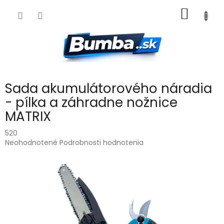
Prejsť
NÁKU
na
obsah
KOŠÍK
Sada akumulátorového náradia
- pílka a záhradne nožnice
MATRIX
520
Priemerné
Neohodnotené
Podrobnosti hodnotenia
hodnotenie
produktu
je
0,0
z
5
hviezdičiek.