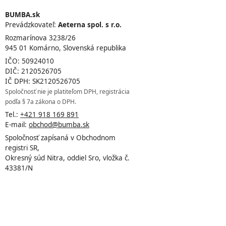
BUMBA.sk
Prevádzkovateľ:
Aeterna spol. s r.o.
Rozmarínova 3238/26
945 01 Komárno, Slovenská republika
IČO: 50924010
DIČ: 2120526705
IČ DPH: SK2120526705
Spoločnosť nie je platiteľom DPH, registrácia
podľa § 7a zákona o DPH.
Tel.:
+421 918 169 891
E-mail:
obchod@bumba.sk
Spoločnosť zapísaná v Obchodnom
registri SR,
Okresný súd Nitra, oddiel Sro, vložka č.
43381/N