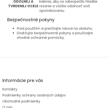
ODOLNEJ A
kalenia, aby sa zabezpečilo hladšie
TVRDENEJ OCELE
rezanie a väčšia odolnosť voči
opotrebovaniu.
Bezpečnostné pokyny
Pred použitím si prečítajte návod na obsluhu.
Dodržujte bezpečnostné pokyny a používajte
vhodné ochranné pomôcky.
Z
á
p
ä
t
Informácie pre vás
i
e
Kontakty
Podmienky ochrany osobných údajov
Obchodné podmienky
O nás