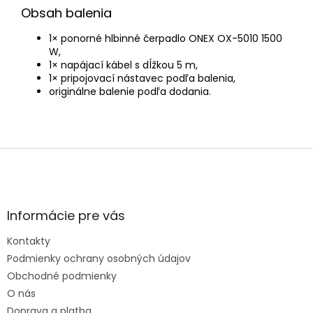
Obsah balenia
1× ponorné hlbinné čerpadlo ONEX OX-5010 1500
W,
1× napájací kábel s dĺžkou 5 m,
1× pripojovací nástavec podľa balenia,
originálne balenie podľa dodania.
Z
á
p
ä
t
Informácie pre vás
i
e
Kontakty
Podmienky ochrany osobných údajov
Obchodné podmienky
O nás
Doprava a platba