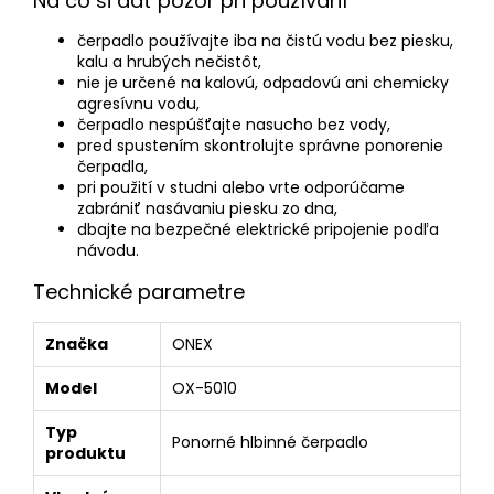
Na čo si dať pozor pri používaní
čerpadlo používajte iba na čistú vodu bez piesku,
kalu a hrubých nečistôt,
nie je určené na kalovú, odpadovú ani chemicky
agresívnu vodu,
čerpadlo nespúšťajte nasucho bez vody,
pred spustením skontrolujte správne ponorenie
čerpadla,
pri použití v studni alebo vrte odporúčame
zabrániť nasávaniu piesku zo dna,
dbajte na bezpečné elektrické pripojenie podľa
návodu.
Technické parametre
Značka
ONEX
Model
OX-5010
Typ
Ponorné hlbinné čerpadlo
produktu