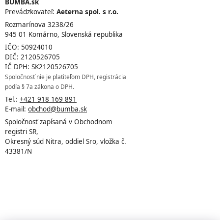
BUMBA.sk
Prevádzkovateľ:
Aeterna spol. s r.o.
Rozmarínova 3238/26
945 01 Komárno, Slovenská republika
IČO: 50924010
DIČ: 2120526705
IČ DPH: SK2120526705
Spoločnosť nie je platiteľom DPH, registrácia
podľa § 7a zákona o DPH.
Tel.:
+421 918 169 891
E-mail:
obchod@bumba.sk
Spoločnosť zapísaná v Obchodnom
registri SR,
Okresný súd Nitra, oddiel Sro, vložka č.
43381/N