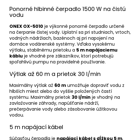
Ponorné hlbinné čerpadlo 1500 W na čistú
vodu
ONEX OX-5010
je výkonné ponorné čerpadlo určené
na čerpanie čistej vody. Uplatní sa pri studniach, vrtoch,
vodných nádržiach, bazénoch aj pri napojení na
domáce vodárenské systémy. Vďaka vysokému
výtlaku, stabilnému prietoku a
5 m napájaciemu
káblu
je vhodné pre zákazníkov, ktorí potrebujú
spoľahlivú pumpu na pravidelné používanie.
Výtlak až 60 m a prietok 30 l/min
Maximálny výtlak až
60 m
umožňuje dopraviť vodu z
hlbších miest alebo do vyššie položených častí
systému. Maximálny prietok
30 l/min
je vhodný na
zavlažovanie záhrady, napúšťanie nádrží,
prečerpávanie vody alebo zásobovanie úžitkovou
vodou.
5 m napájací kábel
Súčasťou čerpadla je
napájací kábel s dĺžkou 5 m
,