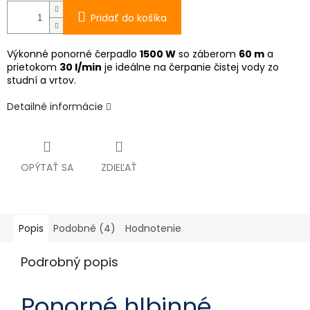
Pridať do košíka
Výkonné ponorné čerpadlo
1500 W
so záberom
60 m
a
prietokom
30 l/min
je ideálne na čerpanie čistej vody zo
studní a vrtov.
Detailné informácie
OPÝTAŤ SA
ZDIEĽAŤ
Popis
Podobné (4)
Hodnotenie
Podrobný popis
Ponorné hlbinné