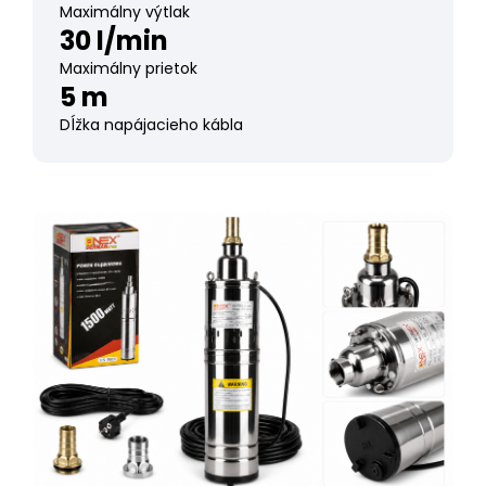
Maximálny výtlak
30 l/min
Maximálny prietok
5 m
Dĺžka napájacieho kábla