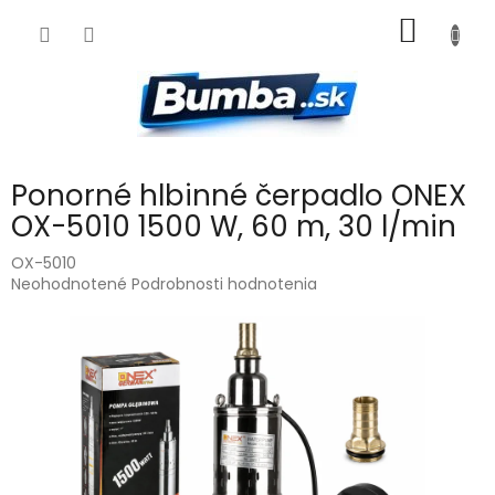
Prejsť
NÁKU
na
obsah
KOŠÍK
Ponorné hlbinné čerpadlo ONEX
OX-5010 1500 W, 60 m, 30 l/min
OX-5010
Priemerné
Neohodnotené
Podrobnosti hodnotenia
hodnotenie
produktu
je
0,0
z
5
hviezdičiek.