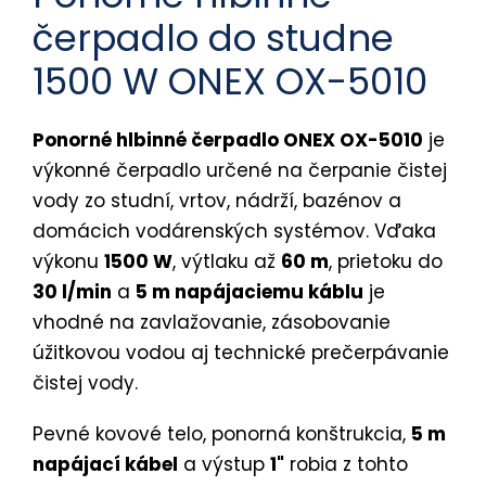
čerpadlo do studne
1500 W ONEX OX-5010
Ponorné hlbinné čerpadlo ONEX OX-5010
je
výkonné čerpadlo určené na čerpanie čistej
vody zo studní, vrtov, nádrží, bazénov a
domácich vodárenských systémov. Vďaka
výkonu
1500 W
, výtlaku až
60 m
, prietoku do
30 l/min
a
5 m napájaciemu káblu
je
vhodné na zavlažovanie, zásobovanie
úžitkovou vodou aj technické prečerpávanie
čistej vody.
Pevné kovové telo, ponorná konštrukcia,
5 m
napájací kábel
a výstup
1"
robia z tohto