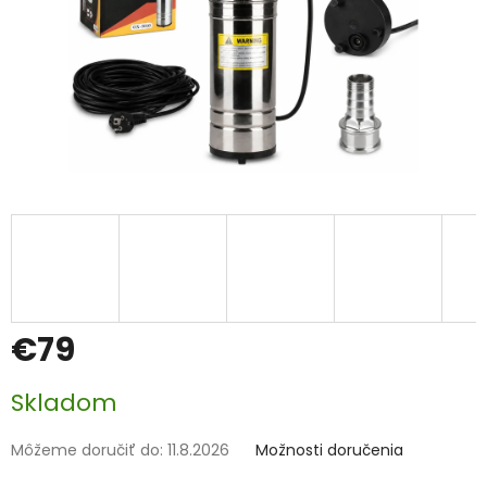
€79
Jednotková
Skladom
cena:
Môžeme doručiť do:
11.8.2026
Možnosti doručenia