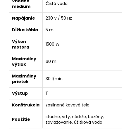
Vhodné
Čistá voda
médium
Napájanie
230 V / 50 Hz
Dĺžka kábla
5 m
Výkon
1500 W
motora
Maximálny
60 m
výtlak
Maximálny
30 l/min
prietok
Výstup
1"
Konštrukcia
zosilnené kovové telo
studne, vrty, nádrže, bazény,
Použitie
zavlažovanie, úžitková voda