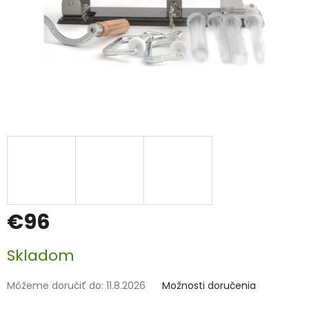
€96
Jednotková
Skladom
cena:
Môžeme doručiť do:
11.8.2026
Možnosti doručenia