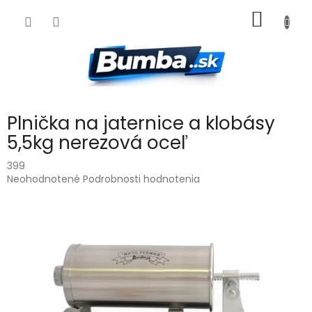
Prejsť
NÁKU
na
obsah
KOŠÍK
Plnička na jaternice a klobásy
5,5kg nerezová oceľ
399
Priemerné
Neohodnotené
Podrobnosti hodnotenia
hodnotenie
produktu
je
0,0
z
5
hviezdičiek.