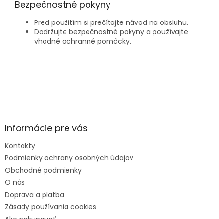
Bezpečnostné pokyny
Pred použitím si prečítajte návod na obsluhu.
Dodržujte bezpečnostné pokyny a používajte
vhodné ochranné pomôcky.
Z
á
p
ä
t
Informácie pre vás
i
e
Kontakty
Podmienky ochrany osobných údajov
Obchodné podmienky
O nás
Doprava a platba
Zásady používania cookies
Ako nakupovať