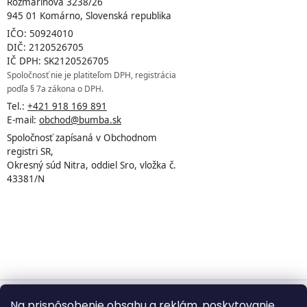
Rozmarínova 3238/26
945 01 Komárno, Slovenská republika
IČO: 50924010
DIČ: 2120526705
IČ DPH: SK2120526705
Spoločnosť nie je platiteľom DPH, registrácia
podľa § 7a zákona o DPH.
Tel.:
+421 918 169 891
E-mail:
obchod@bumba.sk
Spoločnosť zapísaná v Obchodnom
registri SR,
Okresný súd Nitra, oddiel Sro, vložka č.
43381/N
Na prispôsobenie obsahu a reklám, poskytovanie