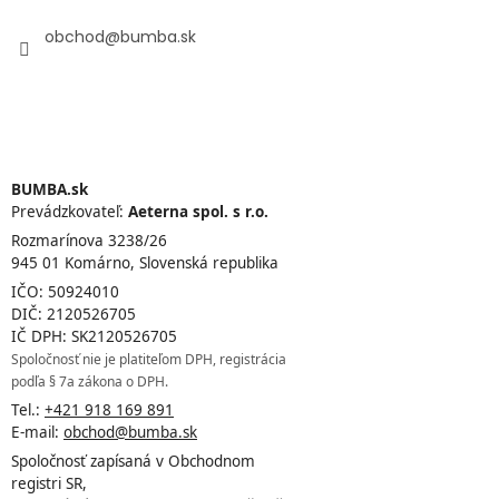
obchod
@
bumba.sk
BUMBA.sk
Prevádzkovateľ:
Aeterna spol. s r.o.
Rozmarínova 3238/26
945 01 Komárno, Slovenská republika
IČO: 50924010
DIČ: 2120526705
IČ DPH: SK2120526705
Spoločnosť nie je platiteľom DPH, registrácia
podľa § 7a zákona o DPH.
Tel.:
+421 918 169 891
E-mail:
obchod@bumba.sk
Spoločnosť zapísaná v Obchodnom
registri SR,