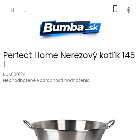
Prejsť
NÁKU
na
obsah
KOŠÍK
Perfect Home Nerezový kotlík 145
l
BUM100124
Priemerné
Neohodnotené
Podrobnosti hodnotenia
hodnotenie
produktu
je
0,0
z
5
hviezdičiek.