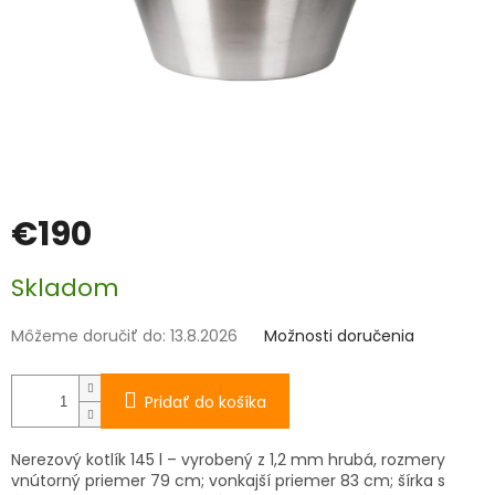
€190
Jednotková
Skladom
cena:
Môžeme doručiť do:
13.8.2026
Možnosti doručenia
Pridať do košíka
Nerezový kotlík 145 l – vyrobený z 1,2 mm hrubá, rozmery
vnútorný priemer 79 cm; vonkajší priemer 83 cm; šírka s