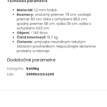
Technické parametre
Materiál:
1,2 mm hrubá
Rozmery:
vnútorný priemer 79 cm; vonkajší
priemer 83 cm; šírka s úchytkami 95,5 cm;
spodný priemer 58 cm; výška 39 cm; výška s
úchytkami 43,5 cm
Objem:
~ 145 litrov
Čistá hmotnosť:
10,7 kg
Čistenie:
umývajte neutrálnym tekutým
čistiacim prostriedkom. Nepoužívajte abrazívne
produkty a nástroje.
Dodatočné parametre
Kategória
:
Kotlíky
EAN
:
5999541204259
Z
á
p
ä