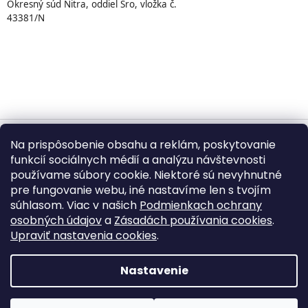
Okresný súd Nitra, oddiel Sro, vložka č.
43381/N
Na prispôsobenie obsahu a reklám, poskytovanie
Vytvoril Shoptet
funkcií sociálnych médií a analýzu návštevnosti
používame súbory cookie. Niektoré sú nevyhnutné
pre fungovanie webu, iné nastavíme len s tvojím
Copyright 2026
BUMBA.sk
. Všetky práva vyhradené.
súhlasom. Viac v našich
Podmienkach ochrany
Upraviť nastavenie cookies
osobných údajov
a
Zásadách používania cookies
.
Upraviť nastavenia cookies
.
©
2026
BUMBA.sk – Kopírovanie textov, fotografií,
produktových popisov a grafických prvkov bez písomného
Nastavenie
súhlasu je zakázané.