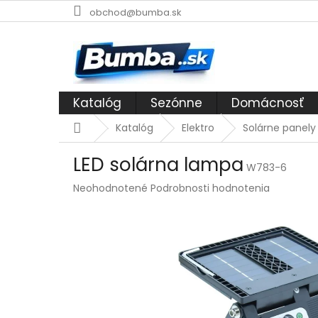
Prejsť
obchod@bumba.sk
na
obsah
Katalóg
Sezónne
Domácnosť
Domov
Katalóg
Elektro
Solárne panely
LED solárna lampa
W783-6
Priemerné
Neohodnotené
Podrobnosti hodnotenia
hodnotenie
produktu
je
0,0
z
5
hviezdičiek.