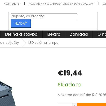
KONTAKTY
PODMIENKY OCHRANY OSOBNÝCH ÚDAJOV
O
HĽADAŤ
Dielňa a stavba
Elektro
Záhrada
O n
 a nabíjačky
LED solárna lampa
€19,44
Jednotková
Skladom
cena:
Môžeme doručiť do:
12.8.202