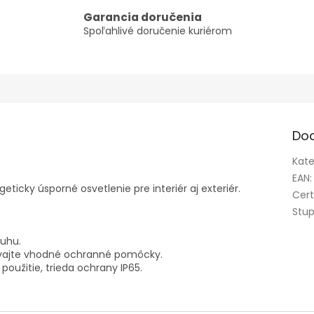
Garancia doručenia
Spoľahlivé doručenie kuriérom
Do
Kate
EAN
:
ticky úsporné osvetlenie pre interiér aj exteriér.
Cert
Stup
luhu.
ívajte vhodné ochranné pomôcky.
použitie, trieda ochrany IP65.