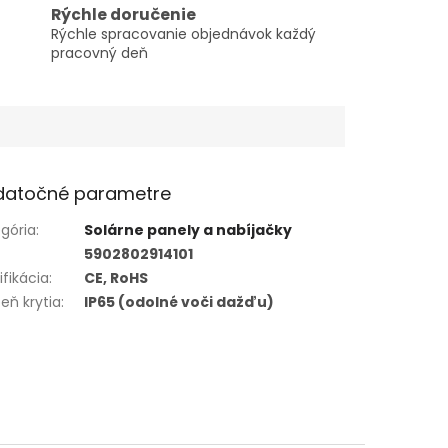
Rýchle doručenie
Rýchle spracovanie objednávok každý
pracovný deň
datočné parametre
gória
:
Solárne panely a nabíjačky
5902802914101
ifikácia
:
CE, RoHS
eň krytia
:
IP65 (odolné voči dažďu)