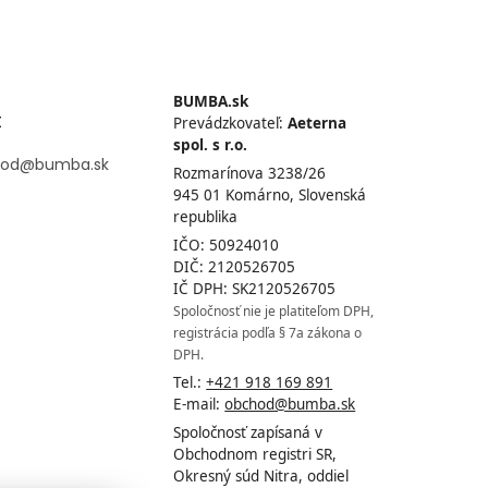
BUMBA.sk
t
Prevádzkovateľ:
Aeterna
spol. s r.o.
od
@
bumba.sk
Rozmarínova 3238/26
945 01 Komárno, Slovenská
republika
IČO: 50924010
DIČ: 2120526705
IČ DPH: SK2120526705
Spoločnosť nie je platiteľom DPH,
registrácia podľa § 7a zákona o
DPH.
Tel.:
+421 918 169 891
E-mail:
obchod@bumba.sk
Spoločnosť zapísaná v
Obchodnom registri SR,
Okresný súd Nitra, oddiel