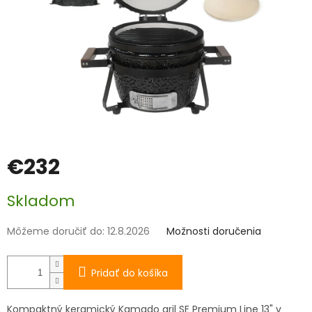
€232
Jednotková
Skladom
cena:
Môžeme doručiť do:
12.8.2026
Možnosti doručenia
Pridať do košíka
Kompaktný keramický Kamado gril SE Premium Line 13" v