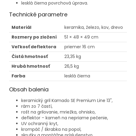
lesklá čierna povrchová úprava.
Technické parametre
Materiál
keramika, železo, kov, drevo
Rozmery po zložení
51 × 48 × 49 cm
Veľkosť deflektora
priemer 16 cm
Čistá hmotnosť
23,35 kg
Hrubá hmotnosť
26,5 kg
Farba
lesklá čierna
Obsah balenia
keramický gril Kamado SE Premium Line 13",
rám zo 7 častí,
rošt na grilovanie, mriežka, ohnisko,
deflektor – kameň na nepriame pečenie,
UV ochranný kryt,
krompáč / škrabka na popol,
skrutky a montážne príslušenstvo.