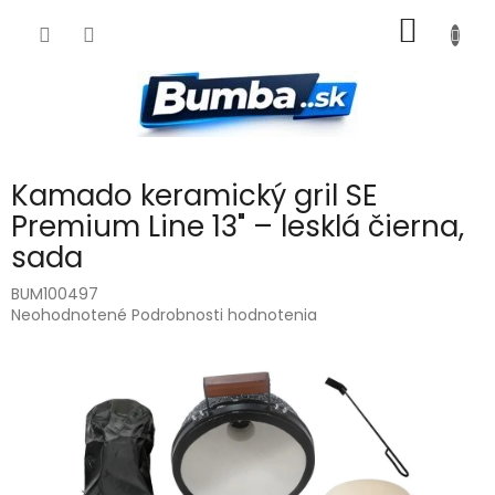
Prejsť
NÁKU
na
obsah
KOŠÍK
Kamado keramický gril SE
Premium Line 13" – lesklá čierna,
sada
BUM100497
Priemerné
Neohodnotené
Podrobnosti hodnotenia
hodnotenie
produktu
je
0,0
z
5
hviezdičiek.