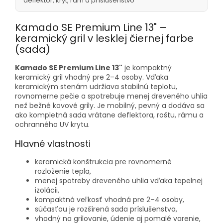
deflektor, kryt, rám a príslušenstvo
Kamado SE Premium Line 13" –
keramický gril v lesklej čiernej farbe
(sada)
Kamado SE Premium Line 13"
je kompaktný
keramický gril vhodný pre 2–4 osoby. Vďaka
keramickým stenám udržiava stabilnú teplotu,
rovnomerne pečie a spotrebuje menej dreveného uhlia
než bežné kovové grily. Je mobilný, pevný a dodáva sa
ako kompletná sada vrátane deflektora, roštu, rámu a
ochranného UV krytu.
Hlavné vlastnosti
keramická konštrukcia pre rovnomerné
rozloženie tepla,
menej spotreby dreveného uhlia vďaka tepelnej
izolácii,
kompaktná veľkosť vhodná pre 2–4 osoby,
súčasťou je rozšírená sada príslušenstva,
vhodný na grilovanie, údenie aj pomalé varenie,