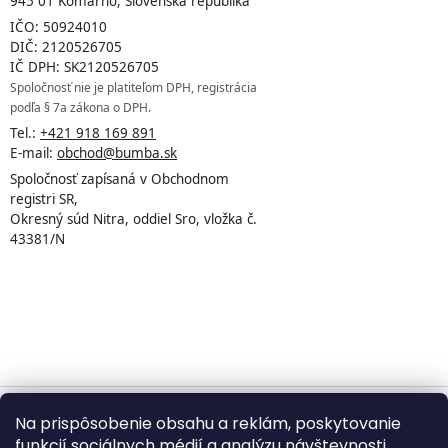
945 01 Komárno, Slovenská republika
IČO: 50924010
DIČ: 2120526705
IČ DPH: SK2120526705
Spoločnosť nie je platiteľom DPH, registrácia
podľa § 7a zákona o DPH.
Tel.:
+421 918 169 891
E-mail:
obchod@bumba.sk
Spoločnosť zapísaná v Obchodnom
registri SR,
Okresný súd Nitra, oddiel Sro, vložka č.
43381/N
Na prispôsobenie obsahu a reklám, poskytovanie
Vytvoril Shoptet
funkcií sociálnych médií a analýzu návštevnosti