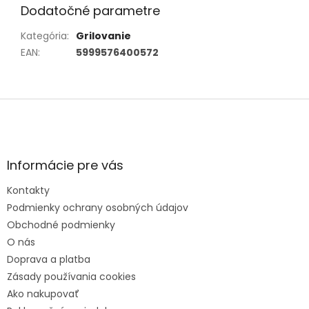
Dodatočné parametre
Kategória
:
Grilovanie
EAN
:
5999576400572
Z
á
p
ä
t
Informácie pre vás
i
e
Kontakty
Podmienky ochrany osobných údajov
Obchodné podmienky
O nás
Doprava a platba
Zásady používania cookies
Ako nakupovať