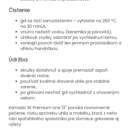
Čistenie
gril sa čistí samočistením – vyhriatie na 260 °C
na 30 minút,
vnútro nečistiť vodou (keramika je pórovitá),
uhlíkové zvyšky odstrániť po vychladnutí kefou,
vonkajší povrch čistiť len jemným prostriedkom a
vlhkou handričkou.
Údržba
skrutky dotiahnuť a spoje premazať aspoň
dvakrát ročne,
používať kvalitné drevené uhlie pre stabilné
varenie,
po grilovaní nechať gril vychladnúť s otvoreným
vekom.
Kamado SE Premium Line 13" ponúka rovnomerné
pečenie, nízku spotrebu uhlia a mobilitu, ktorá z neho
robí spoľahlivého spoločníka pre domáce grilovanie aj
výlety.