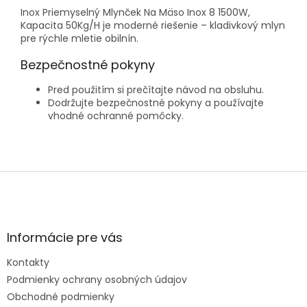
Inox Priemyselný Mlynček Na Mäso Inox 8 1500W,
Kapacita 50Kg/H je moderné riešenie – kladivkový mlyn
pre rýchle mletie obilnín.
Bezpečnostné pokyny
Pred použitím si prečítajte návod na obsluhu.
Dodržujte bezpečnostné pokyny a používajte
vhodné ochranné pomôcky.
Z
á
p
ä
t
Informácie pre vás
i
e
Kontakty
Podmienky ochrany osobných údajov
Obchodné podmienky