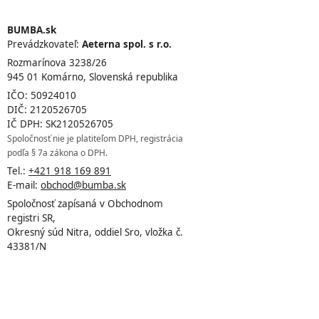
BUMBA.sk
Prevádzkovateľ:
Aeterna spol. s r.o.
Rozmarínova 3238/26
945 01 Komárno, Slovenská republika
IČO: 50924010
DIČ: 2120526705
IČ DPH: SK2120526705
Spoločnosť nie je platiteľom DPH, registrácia
podľa § 7a zákona o DPH.
Tel.:
+421 918 169 891
E-mail:
obchod@bumba.sk
Spoločnosť zapísaná v Obchodnom
registri SR,
Okresný súd Nitra, oddiel Sro, vložka č.
43381/N