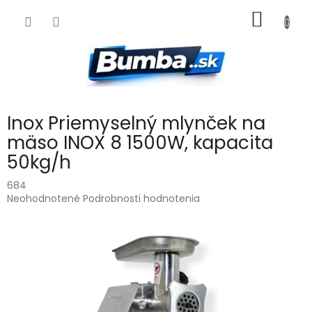
Prejsť
NÁKU
na
obsah
KOŠÍK
Inox Priemyselný mlynček na
mäso INOX 8 1500W, kapacita
50kg/h
684
Priemerné
Neohodnotené
Podrobnosti hodnotenia
hodnotenie
produktu
je
0,0
z
5
hviezdičiek.