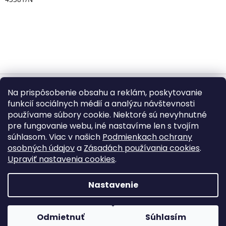
Na prispôsobenie obsahu a reklám, poskytovanie
Vytvoril Shoptet
funkcií sociálnych médií a analýzu návštevnosti
používame súbory cookie. Niektoré sú nevyhnutné
pre fungovanie webu, iné nastavíme len s tvojím
Copyright 2026
BUMBA.sk
. Všetky práva vyhradené.
súhlasom. Viac v našich
Podmienkach ochrany
Upraviť nastavenie cookies
osobných údajov
a
Zásadách používania cookies
.
Upraviť nastavenia cookies
.
©
2026
BUMBA.sk – Kopírovanie textov, fotografií,
produktových popisov a grafických prvkov bez písomného
Nastavenie
súhlasu je zakázané.
Odmietnuť
Súhlasím
⌂
☰
⌕
🛒