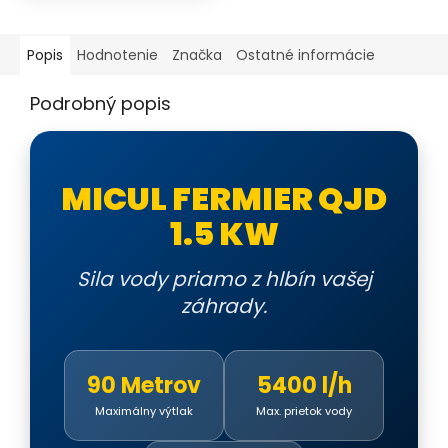
výtlakom až 160 m a 20 m
káblom. Vhodné na čerpanie
Popis
Hodnotenie
Značka
Ostatné informácie
čistej vody zo studní, vrtov,...
Podrobný popis
MICUL FERMIER QJD
1.5 KW
Sila vody priamo z hlbín vašej
záhrady.
90 Metrov
5400 l/h
Maximálny výtlak
Max. prietok vody