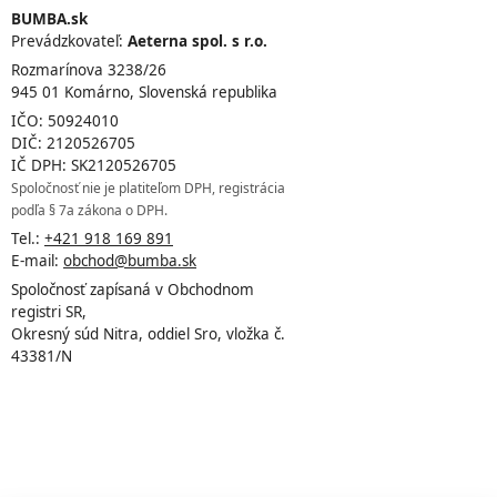
BUMBA.sk
Prevádzkovateľ:
Aeterna spol. s r.o.
Rozmarínova 3238/26
945 01 Komárno, Slovenská republika
IČO: 50924010
DIČ: 2120526705
IČ DPH: SK2120526705
Spoločnosť nie je platiteľom DPH, registrácia
podľa § 7a zákona o DPH.
Tel.:
+421 918 169 891
E-mail:
obchod@bumba.sk
Spoločnosť zapísaná v Obchodnom
registri SR,
Okresný súd Nitra, oddiel Sro, vložka č.
43381/N