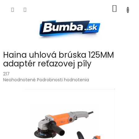
Prejsť
NÁKU
na
obsah
KOŠÍK
Haina uhlová brúska 125MM
adaptér reťazovej píly
217
Priemerné
Neohodnotené
Podrobnosti hodnotenia
hodnotenie
produktu
je
0,0
z
5
hviezdičiek.