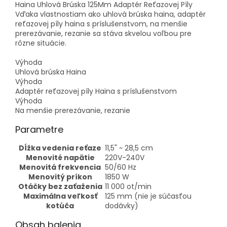
Haina Uhlová Brúska 125Mm Adaptér Reťazovej Píly
Vďaka vlastnostiam ako uhlová brúska haina, adaptér
reťazovej píly haina s príslušenstvom, na menšie
prerezávanie, rezanie sa stáva skvelou voľbou pre
rôzne situácie.
Výhoda
Uhlová brúska Haina
Výhoda
Adaptér reťazovej píly Haina s príslušenstvom
Výhoda
Na menšie prerezávanie, rezanie
Parametre
Dĺžka vedenia reťaze
11,5" ~ 28,5 cm
Menovité napätie
220V-240V
Menovitá frekvencia
50/60 Hz
Menovitý príkon
1850 W
Otáčky bez zaťaženia
11 000 ot/min
Maximálna veľkosť
125 mm (nie je súčasťou
kotúča
dodávky)
Obsah balenia