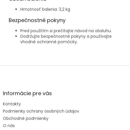
Hmotnosť balenia: 3,2 kg
Bezpečnostné pokyny
Pred použitím si prečítajte návod na obsluhu.
Dodržujte bezpečnostné pokyny a používajte
vhodné ochranné pomôcky.
Z
á
p
ä
t
Informácie pre vás
i
e
Kontakty
Podmienky ochrany osobných údajov
Obchodné podmienky
O nás