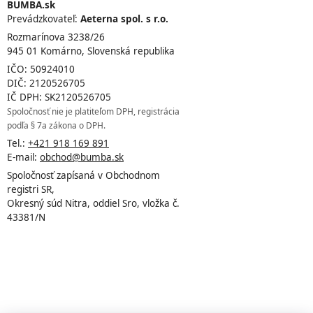
BUMBA.sk
Prevádzkovateľ:
Aeterna spol. s r.o.
Rozmarínova 3238/26
945 01 Komárno, Slovenská republika
IČO: 50924010
DIČ: 2120526705
IČ DPH: SK2120526705
Spoločnosť nie je platiteľom DPH, registrácia
podľa § 7a zákona o DPH.
Tel.:
+421 918 169 891
E-mail:
obchod@bumba.sk
Spoločnosť zapísaná v Obchodnom
registri SR,
Okresný súd Nitra, oddiel Sro, vložka č.
43381/N