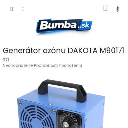
Prejsť
NÁKU
na
obsah
KOŠÍK
Generátor ozónu DAKOTA M90171
571
Priemerné
Neohodnotené
Podrobnosti hodnotenia
hodnotenie
produktu
je
0,0
z
5
hviezdičiek.