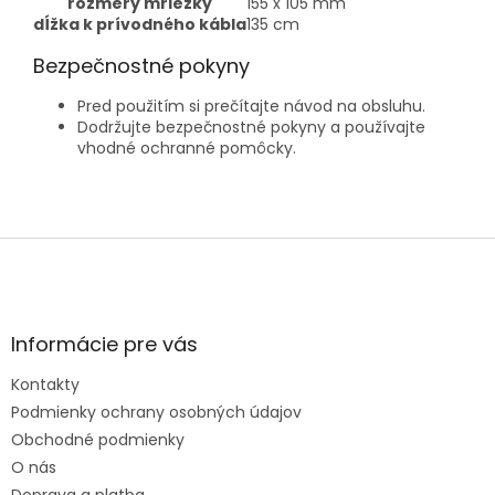
rozmery mriežky
155 x 105 mm
dĺžka k prívodného kábla
135 cm
Bezpečnostné pokyny
Pred použitím si prečítajte návod na obsluhu.
Dodržujte bezpečnostné pokyny a používajte
vhodné ochranné pomôcky.
Z
á
p
ä
t
Informácie pre vás
i
e
Kontakty
Podmienky ochrany osobných údajov
Obchodné podmienky
O nás
Doprava a platba