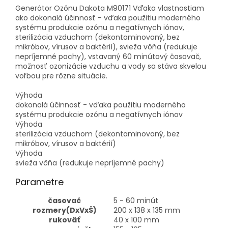
Generátor Ozónu Dakota M90171 Vďaka vlastnostiam
ako dokonalá účinnosť - vďaka použitiu moderného
systému produkcie ozónu a negatívnych iónov,
sterilizácia vzduchom (dekontaminovaný, bez
mikróbov, vírusov a baktérií), svieža vôňa (redukuje
nepríjemné pachy), vstavaný 60 minútový časovač,
možnosť ozonizácie vzduchu a vody sa stáva skvelou
voľbou pre rôzne situácie.
Výhoda
dokonalá účinnosť - vďaka použitiu moderného
systému produkcie ozónu a negatívnych iónov
Výhoda
sterilizácia vzduchom (dekontaminovaný, bez
mikróbov, vírusov a baktérií)
Výhoda
svieža vôňa (redukuje nepríjemné pachy)
Parametre
časovač
5 - 60 minút
rozmery(DxVxŠ)
200 x 138 x 135 mm
rukoväť
40 x 100 mm