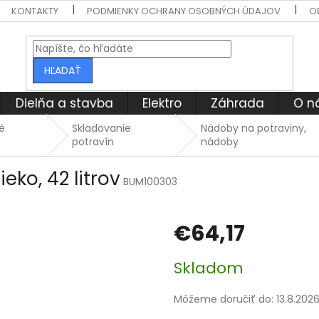
KONTAKTY
PODMIENKY OCHRANY OSOBNÝCH ÚDAJOV
O
HĽADAŤ
Dielňa a stavba
Elektro
Záhrada
O n
é
Skladovanie
Nádoby na potraviny,
potravín
nádoby
ko, 42 litrov
BUM100303
€64,17
Jednotková
Skladom
cena:
Môžeme doručiť do:
13.8.202