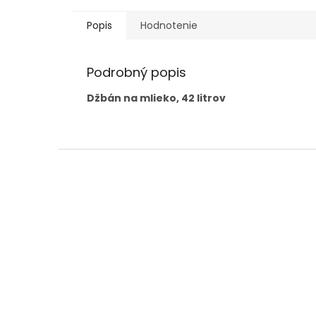
Popis
Hodnotenie
Podrobný popis
Džbán na mlieko, 42 litrov
Z
á
p
ä
t
i
e