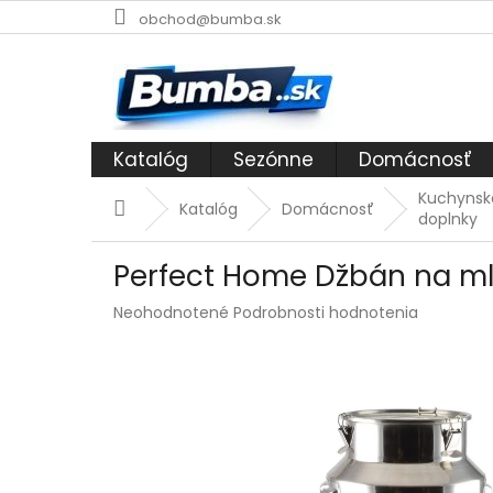
Prejsť
obchod@bumba.sk
na
obsah
Katalóg
Sezónne
Domácnosť
Kuchynsk
Domov
Katalóg
Domácnosť
doplnky
Perfect Home Džbán na mlie
Priemerné
Neohodnotené
Podrobnosti hodnotenia
hodnotenie
produktu
je
0,0
z
5
hviezdičiek.