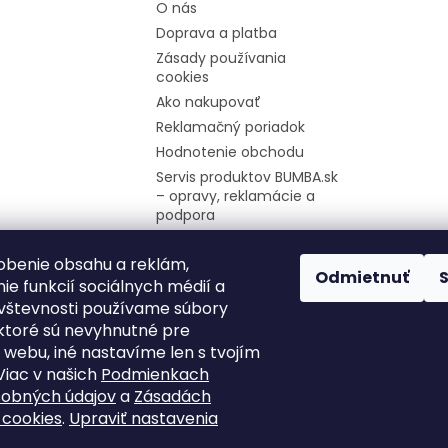
O nás
Doprava a platba
Zásady používania
cookies
Ako nakupovať
Reklamačný poriadok
Hodnotenie obchodu
Servis produktov BUMBA.sk
– opravy, reklamácie a
podpora
Firemné údaje
obenie obsahu a reklám,
Moja objednávka
Odmietnuť
ie funkcií sociálnych médií a
Odstúpenie od zmluvy
vštevnosti používame súbory
ektoré sú nevyhnutné pre
 webu, iné nastavíme len s tvojím
Viac v našich
Podmienkach
sobných údajov
a
Zásadách
 cookies
.
Upraviť nastavenia