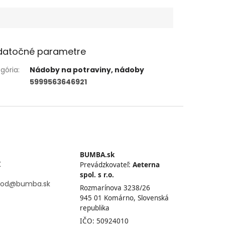
datočné parametre
gória
:
Nádoby na potraviny, nádoby
5999563646921
BUMBA.sk
t
Prevádzkovateľ:
Aeterna
spol. s r.o.
od
@
bumba.sk
Rozmarínova 3238/26
945 01 Komárno, Slovenská
republika
IČO: 50924010