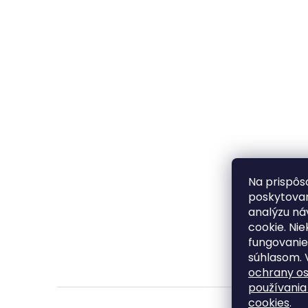
Na prispôs
poskytovan
analýzu ná
cookie. Ni
fungovanie
súhlasom. 
ochrany o
používania
cookies
.