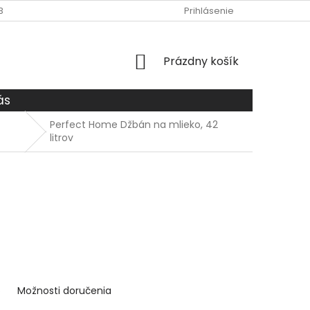
BCHODNÉ PODMIENKY
O NÁS
DOPRAVA A PLATBA
Prihlásenie
ZÁS
NÁKUPNÝ
Prázdny košík
KOŠÍK
ás
Perfect Home Džbán na mlieko, 42
litrov
6
Možnosti doručenia