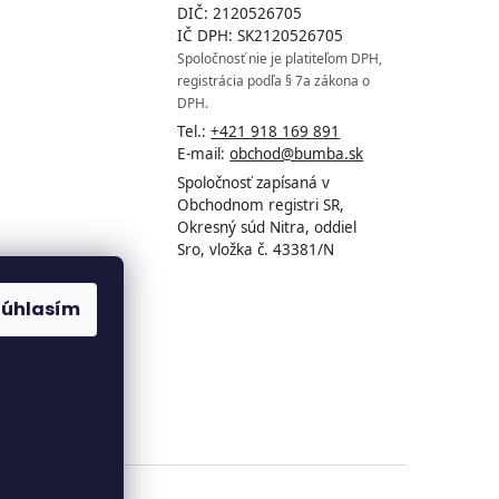
DIČ: 2120526705
IČ DPH: SK2120526705
Spoločnosť nie je platiteľom DPH,
registrácia podľa § 7a zákona o
DPH.
Tel.:
+421 918 169 891
E-mail:
obchod@bumba.sk
Spoločnosť zapísaná v
Obchodnom registri SR,
Okresný súd Nitra, oddiel
Sro, vložka č. 43381/N
Súhlasím