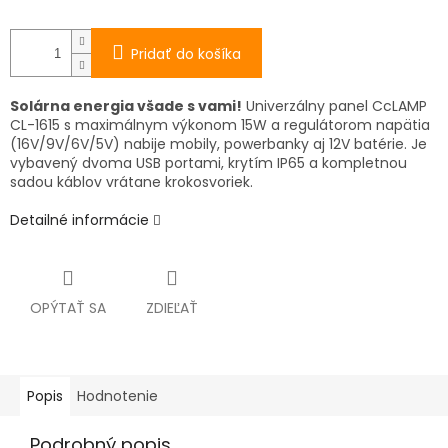
Pridať do košíka
Solárna energia všade s vami!
Univerzálny panel CcLAMP
CL-1615 s maximálnym výkonom 15W a regulátorom napätia
(16V/9V/6V/5V) nabije mobily, powerbanky aj 12V batérie. Je
vybavený dvoma USB portami, krytím IP65 a kompletnou
sadou káblov vrátane krokosvoriek.
Detailné informácie
OPÝTAŤ SA
ZDIEĽAŤ
Popis
Hodnotenie
Podrobný popis