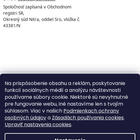
Spoločnosť zapísaná v Obchodnom
registri SR,
Okresný súd Nitra, oddiel Sro, vložka č.
43381/N
Na prispôsobenie obsahu a reklám, poskytovanie
Vytvoril Shoptet
funkcií sociálnych médií a analýzu návštevnosti
používame súbory cookie. Niektoré sú nevyhnutné
pre fungovanie webu, iné nastavíme len s tvojím
Copyright 2026
BUMBA.sk
. Všetky práva vyhradené.
súhlasom. Viac v našich
Podmienkach ochrany
Upraviť nastavenie cookies
osobných údajov
a
Zásadách používania cookies
.
Upraviť nastavenia cookies
.
©
2026
BUMBA.sk – Kopírovanie textov, fotografií,
produktových popisov a grafických prvkov bez písomného