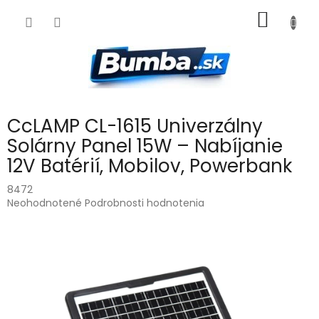
Prejsť
NÁKU
na
obsah
KOŠÍK
CcLAMP CL-1615 Univerzálny
Solárny Panel 15W – Nabíjanie
12V Batérií, Mobilov, Powerbank
8472
Priemerné
Neohodnotené
Podrobnosti hodnotenia
hodnotenie
produktu
je
0,0
z
5
hviezdičiek.