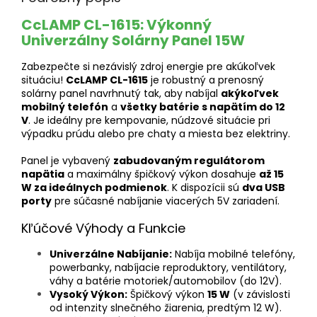
CcLAMP CL-1615: Výkonný
Univerzálny Solárny Panel 15W
Zabezpečte si nezávislý zdroj energie pre akúkoľvek
situáciu!
CcLAMP CL-1615
je robustný a prenosný
solárny panel navrhnutý tak, aby nabíjal
akýkoľvek
mobilný telefón
a
všetky batérie s napätím do 12
V
. Je ideálny pre kempovanie, núdzové situácie pri
výpadku prúdu alebo pre chaty a miesta bez elektriny.
Panel je vybavený
zabudovaným regulátorom
napätia
a maximálny špičkový výkon dosahuje
až 15
W za ideálnych podmienok
. K dispozícii sú
dva USB
porty
pre súčasné nabíjanie viacerých 5V zariadení.
Kľúčové Výhody a Funkcie
Univerzálne Nabíjanie:
Nabíja mobilné telefóny,
powerbanky, nabíjacie reproduktory, ventilátory,
váhy a batérie motoriek/automobilov (do 12V).
Vysoký Výkon:
Špičkový výkon
15 W
(v závislosti
od intenzity slnečného žiarenia, predtým 12 W).