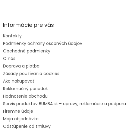
p
ä
t
Informácie pre vás
i
e
Kontakty
Podmienky ochrany osobných údajov
Obchodné podmienky
O nás
Doprava a platba
Zásady používania cookies
Ako nakupovať
Reklamačný poriadok
Hodnotenie obchodu
Servis produktov BUMBA.sk – opravy, reklamácie a podpora
Firemné údaje
Moja objednávka
Odstúpenie od zmluvy