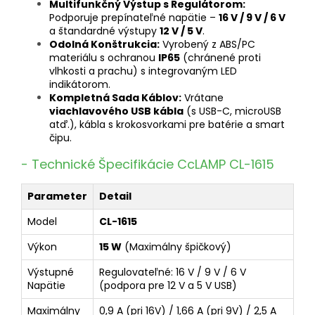
Multifunkčný Výstup s Regulátorom:
Podporuje prepínateľné napätie –
16 V / 9 V / 6 V
a štandardné výstupy
12 V / 5 V
.
Odolná Konštrukcia:
Vyrobený z ABS/PC
materiálu s ochranou
IP65
(chránené proti
vlhkosti a prachu) s integrovaným LED
indikátorom.
Kompletná Sada Káblov:
Vrátane
viachlavového USB kábla
(s USB-C, microUSB
atď.), kábla s krokosvorkami pre batérie a smart
čipu.
- Technické Špecifikácie CcLAMP CL-1615
Parameter
Detail
Model
CL-1615
Výkon
15 W
(Maximálny špičkový)
Výstupné
Regulovateľné: 16 V / 9 V / 6 V
Napätie
(podpora pre 12 V a 5 V USB)
Maximálny
0,9 A (pri 16V) / 1,66 A (pri 9V) / 2,5 A