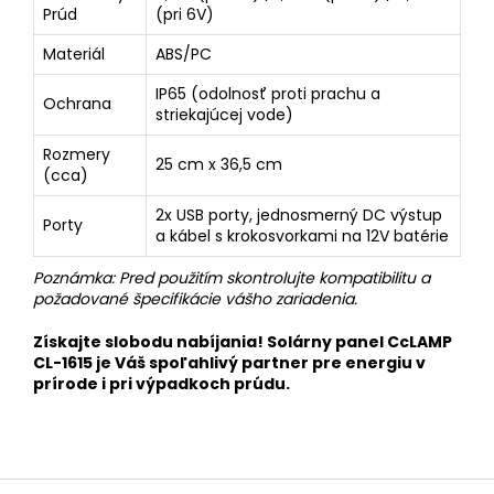
Prúd
(pri 6V)
Materiál
ABS/PC
IP65 (odolnosť proti prachu a
Ochrana
striekajúcej vode)
Rozmery
25 cm x 36,5 cm
(cca)
2x USB porty, jednosmerný DC výstup
Porty
a kábel s krokosvorkami na 12V batérie
Poznámka: Pred použitím skontrolujte kompatibilitu a
požadované špecifikácie vášho zariadenia.
Získajte slobodu nabíjania! Solárny panel
CcLAMP
CL-1615
je Váš spoľahlivý partner pre energiu v
prírode i pri výpadkoch prúdu.
Z
á