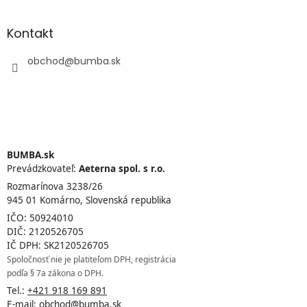
Kontakt
obchod
@
bumba.sk
BUMBA.sk
Prevádzkovateľ:
Aeterna spol. s r.o.
Rozmarínova 3238/26
945 01 Komárno, Slovenská republika
IČO: 50924010
DIČ: 2120526705
IČ DPH: SK2120526705
Spoločnosť nie je platiteľom DPH, registrácia
podľa § 7a zákona o DPH.
Tel.:
+421 918 169 891
E-mail:
obchod@bumba.sk