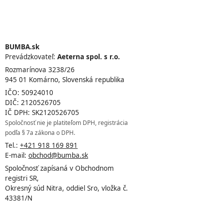
BUMBA.sk
Prevádzkovateľ:
Aeterna spol. s r.o.
Rozmarínova 3238/26
945 01 Komárno, Slovenská republika
IČO: 50924010
DIČ: 2120526705
IČ DPH: SK2120526705
Spoločnosť nie je platiteľom DPH, registrácia
podľa § 7a zákona o DPH.
Tel.:
+421 918 169 891
E-mail:
obchod@bumba.sk
Spoločnosť zapísaná v Obchodnom
registri SR,
Okresný súd Nitra, oddiel Sro, vložka č.
43381/N