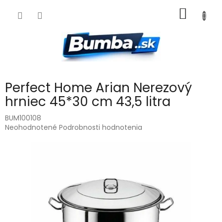
Prejsť
NÁKU
na
obsah
KOŠÍK
Perfect Home Arian Nerezový
hrniec 45*30 cm 43,5 litra
BUM100108
Priemerné
Neohodnotené
Podrobnosti hodnotenia
hodnotenie
produktu
je
0,0
z
5
hviezdičiek.