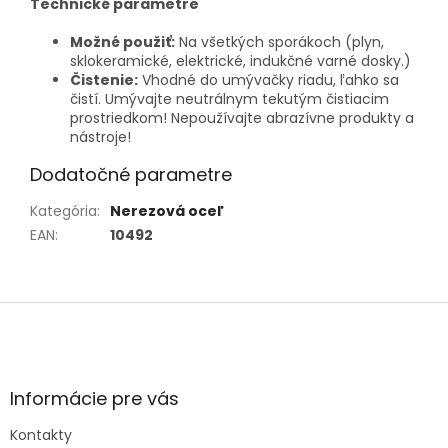
Technické parametre
Možné použiť:
Na všetkých sporákoch (plyn,
sklokeramické, elektrické, indukčné varné dosky.)
Čistenie:
Vhodné do umývačky riadu, ľahko sa
čistí. Umývajte neutrálnym tekutým čistiacim
prostriedkom! Nepoužívajte abrazívne produkty a
nástroje!
Dodatočné parametre
Kategória
:
Nerezová oceľ
EAN
:
10492
Z
á
p
ä
t
Informácie pre vás
i
e
Kontakty