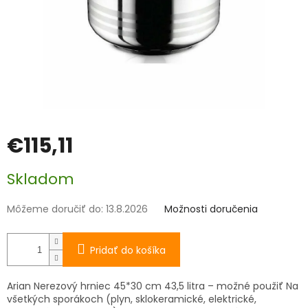
€115,11
Jednotková
Skladom
cena:
Môžeme doručiť do:
13.8.2026
Možnosti doručenia
Pridať do košíka
Arian Nerezový hrniec 45*30 cm 43,5 litra – možné použiť Na
všetkých sporákoch (plyn, sklokeramické, elektrické,