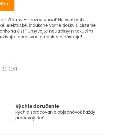
šíka
cm 21 litrov – možné použiť Na všetkých
é, elektrické, indukčné varné dosky.), čistenie
ahko sa čistí. Umývajte neutrálnym tekutým
užívajte abrazívne produkty a nástroje!
ZDIEĽAŤ
Rýchle doručenie
Rýchle spracovanie objednávok každý
pracovný deň