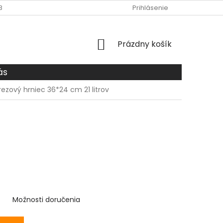
BCHODNÉ PODMIENKY
O NÁS
DOPRAVA A PLATBA
Prihlásenie
ZÁS
NÁKUPNÝ
Prázdny košík
KOŠÍK
ás
ezový hrniec 36*24 cm 21 litrov
6
Možnosti doručenia