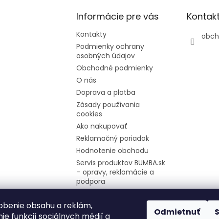
Informácie pre vás
Kontak
Kontakty
obch
Podmienky ochrany
osobných údajov
Obchodné podmienky
O nás
Doprava a platba
Zásady používania
cookies
Ako nakupovať
Reklamačný poriadok
Hodnotenie obchodu
Servis produktov BUMBA.sk
– opravy, reklamácie a
podpora
Firemné údaje
obenie obsahu a reklám,
Moja objednávka
Odmietnuť
ie funkcií sociálnych médií a
Odstúpenie od zmluvy