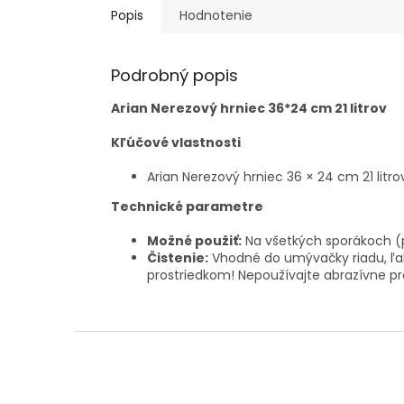
Popis
Hodnotenie
Podrobný popis
Arian Nerezový hrniec 36*24 cm 21 litrov
Kľúčové vlastnosti
Arian Nerezový hrniec 36 × 24 cm 21 litr
Technické parametre
Možné použiť:
Na všetkých sporákoch (pl
Čistenie:
Vhodné do umývačky riadu, ľah
prostriedkom! Nepoužívajte abrazívne pr
Z
á
p
ä