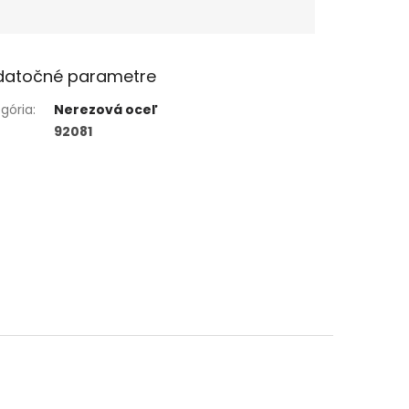
datočné parametre
gória
:
Nerezová oceľ
92081