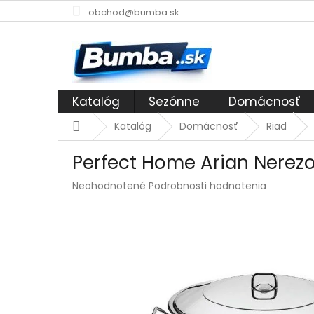
Prejsť
obchod@bumba.sk
na
obsah
Katalóg
Sezónne
Domácnosť
Domov
Katalóg
Domácnosť
Riad
Perfect Home Arian Nerezov
Priemerné
Neohodnotené
Podrobnosti hodnotenia
hodnotenie
produktu
je
0,0
z
5
hviezdičiek.