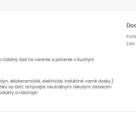
Do
Kate
EAN
:
ov Odolný riad na varenie a pečenie v kuchyni
yn, sklokeramické, elektrické, indukčné varné dosky.)
ko sa čistí. Umývajte neutrálnym tekutým čistiacim
odukty a nástroje!