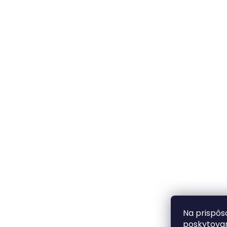
t
i
e
Na prispôs
poskytovan