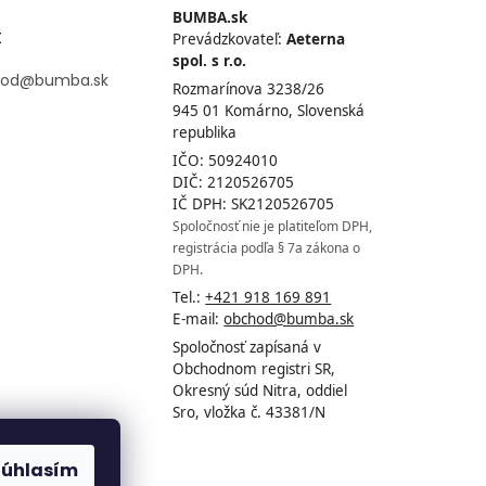
BUMBA.sk
t
Prevádzkovateľ:
Aeterna
spol. s r.o.
od
@
bumba.sk
Rozmarínova 3238/26
945 01 Komárno, Slovenská
republika
IČO: 50924010
DIČ: 2120526705
IČ DPH: SK2120526705
Spoločnosť nie je platiteľom DPH,
registrácia podľa § 7a zákona o
DPH.
Tel.:
+421 918 169 891
E-mail:
obchod@bumba.sk
Spoločnosť zapísaná v
Obchodnom registri SR,
Okresný súd Nitra, oddiel
Sro, vložka č. 43381/N
Súhlasím