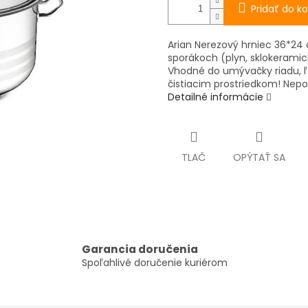
Pridať do ko
Arian Nerezový hrniec 36*24 
sporákoch (plyn, sklokeramick
Vhodné do umývačky riadu, ľ
čistiacim prostriedkom! Nepo
Detailné informácie
TLAČ
OPÝTAŤ SA
Garancia doručenia
Spoľahlivé doručenie kuriérom