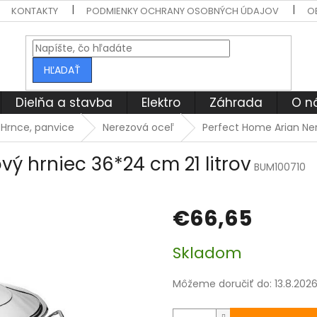
KONTAKTY
PODMIENKY OCHRANY OSOBNÝCH ÚDAJOV
O
HĽADAŤ
Dielňa a stavba
Elektro
Záhrada
O n
Hrnce, panvice
Nerezová oceľ
Perfect Home Arian Ner
ý hrniec 36*24 cm 21 litrov
BUM100710
€66,65
Jednotková
Skladom
cena:
Môžeme doručiť do:
13.8.202